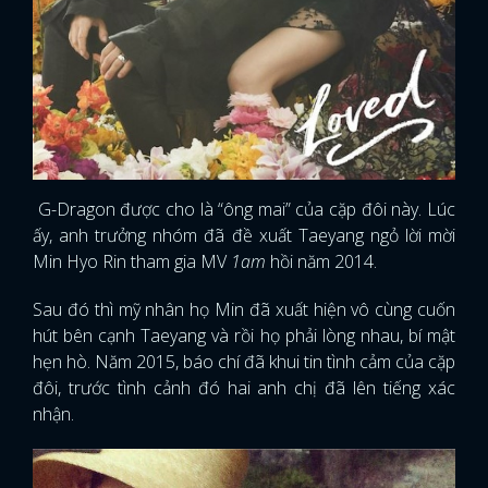
G-Dragon được cho là “ông mai” của cặp đôi này. Lúc
ấy, anh trưởng nhóm đã đề xuất Taeyang ngỏ lời mời
Min Hyo Rin tham gia MV
1am
hồi năm 2014.
Sau đó thì mỹ nhân họ Min đã xuất hiện vô cùng cuốn
hút bên cạnh Taeyang và rồi họ phải lòng nhau, bí mật
hẹn hò. Năm 2015, báo chí đã khui tin tình cảm của cặp
đôi, trước tình cảnh đó hai anh chị đã lên tiếng xác
nhận.
x
ĐĂNG NHẬP