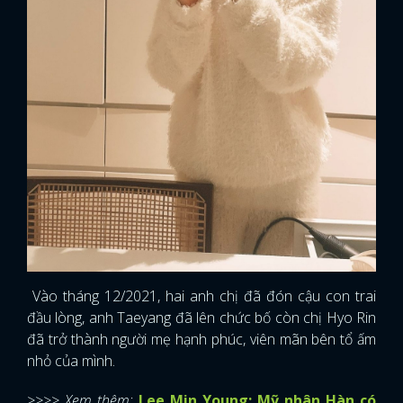
Vào tháng 12/2021, hai anh chị đã đón cậu con trai
đầu lòng, anh Taeyang đã lên chức bố còn chị Hyo Rin
đã trở thành người mẹ hạnh phúc, viên mãn bên tổ ấm
nhỏ của mình.
>>>> Xem thêm:
Lee Min Young: Mỹ nhân Hàn có