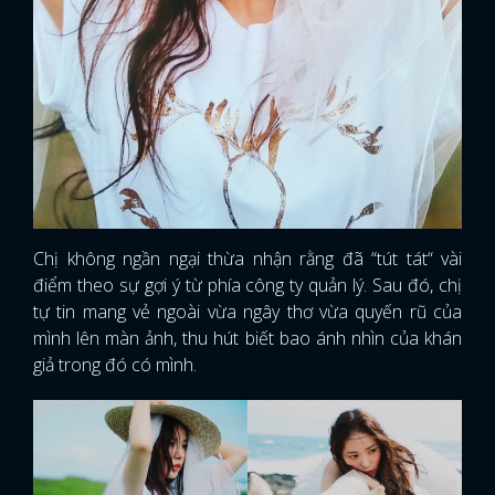
Chị không ngần ngại thừa nhận rằng đã “tút tát“ vài
điểm theo sự gợi ý từ phía công ty quản lý. Sau đó, chị
tự tin mang vẻ ngoài vừa ngây thơ vừa quyến rũ của
mình lên màn ảnh, thu hút biết bao ánh nhìn của khán
giả trong đó có mình.