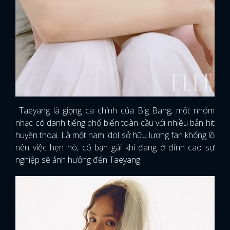
Taeyang là giọng ca chính của Big Bang, một nhóm
nhạc có danh tiếng phổ biến toàn cầu với nhiều bản hit
huyền thoại. Là một nam idol sở hữu lượng fan khổng lồ
nên việc hẹn hò, có bạn gái khi đang ở đỉnh cao sự
nghiệp sẽ ảnh hưởng đến Taeyang.