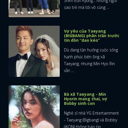
Shim Eun Kyung... những ngôi
sao trẻ mà tôi vô cùng ...
Vợ yêu của Taeyang
(BIGBANG) phân trần trước
tin đồn “dao kéo”
Dù đang tận hưởng cuộc sống
hạnh phúc bên ông xã
Taeyang, nhưng Min Hyo Rin
vẫn ...
Bà xã Taeyang - Min
Hyorin mang thai, vợ
Bobby sinh con
Nghệ sĩ nhà YG Entertainment
- Taeyang (Bigbang) và Bobby
(iKON) thông báo tin ...