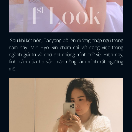
Sau khi kết hôn, Taeyang đã lên đường nhập ngũ trong
năm nay. Min Hyo Rin chăm chỉ với công việc trong
ngành giải trí và chờ đợi chồng mình trở về. Hiện nay,
tình cảm của họ vẫn mặn nồng làm mình rất ngưỡng
mộ.