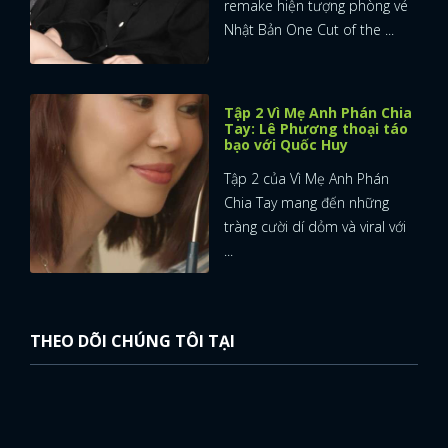
remake hiện tượng phòng vé
Nhật Bản One Cut of the ...
Tập 2 Vì Mẹ Anh Phán Chia
Tay: Lê Phương thoại táo
bạo với Quốc Huy
Tập 2 của Vì Mẹ Anh Phán
Chia Tay mang đến những
tràng cười dí dỏm và viral với
...
THEO DÕI CHÚNG TÔI TẠI