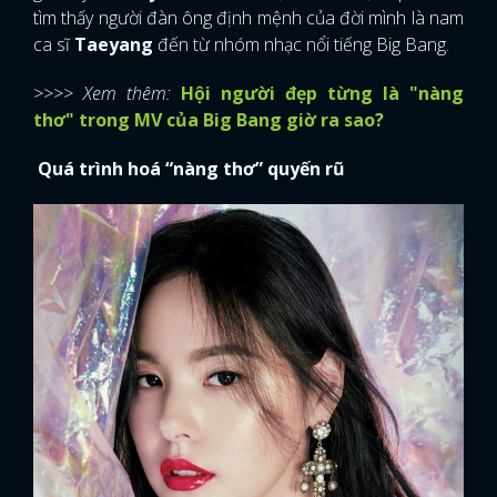
tìm thấy người đàn ông định mệnh của đời mình là nam
ca sĩ
Taeyang
đến từ nhóm nhạc nổi tiếng Big Bang.
>>>> Xem thêm:
Hội người đẹp từng là "nàng
thơ" trong MV của Big Bang giờ ra sao?
Quá trình hoá “nàng thơ” quyến rũ