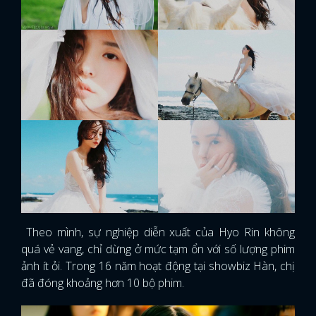
Theo mình, sự nghiệp diễn xuất của Hyo Rin không
quá vẻ vang, chỉ dừng ở mức tạm ổn với số lượng phim
ảnh ít ỏi. Trong 16 năm hoạt động tại showbiz Hàn, chị
đã đóng khoảng hơn 10 bộ phim.