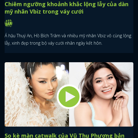
Chiêm ngưỡng khoảnh khắc lộng lẫy của dàn
mỹ nhân Vbiz trong váy cưới
Á hậu Thuý An, Hồ Bích Trâm và nhiều mỹ nhân Vbiz vô cùng lộng
lẫy, xinh đẹp trong bộ váy cưới nhân ngày kết hôn.
So kè màn catwalk của Vũ Thu Phương bản