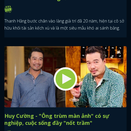
Thanh Hằng bước chân vào làng giải trí đã 20 năm, hiện tại cô sở
hữu khối tài sản kếch xù và là một siêu mẫu khó ai sánh bằng.
Huy Cường - "Ông trùm màn ảnh" có sự
nghiệp, cuộc sống đầy "nốt trầm"