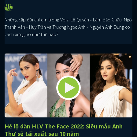
Những cặp đôi chị em trong Vbiz: Lệ Quyên - Lâm Bảo Châu, Ngô
Thanh Vân - Huy Trần và Trương Ngọc Ánh - Nguyễn Anh Dũng có
cách xưng hô như thế nào?
Hé lộ dàn HLV The Face 2022: Siêu mẫu Anh
Thư sẽ tái xuất sau 10 năm