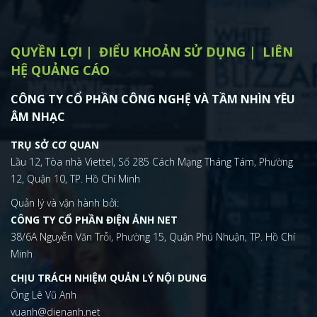
QUYỀN LỢI
ĐIỂU KHOẢN SỬ DỤNG
LIÊN
HỆ QUẢNG CÁO
CÔNG TY CỔ PHẦN CÔNG NGHỆ VÀ TẦM NHÌN YÊU
ÂM NHẠC
TRỤ SỞ CƠ QUAN
Lầu 12, Tòa nhà Viettel, Số 285 Cách Mạng Tháng Tám, Phường
12, Quận 10, TP. Hồ Chí Minh
Quản lý và vận hành bởi:
CÔNG TY CỔ PHẦN ĐIỆN ẢNH NET
38/6A Nguyễn Văn Trỗi, Phường 15, Quận Phú Nhuận, TP. Hồ Chí
Minh
CHỊU TRÁCH NHIỆM QUẢN LÝ NỘI DUNG
Ông Lê Vũ Anh
vuanh@dienanh.net