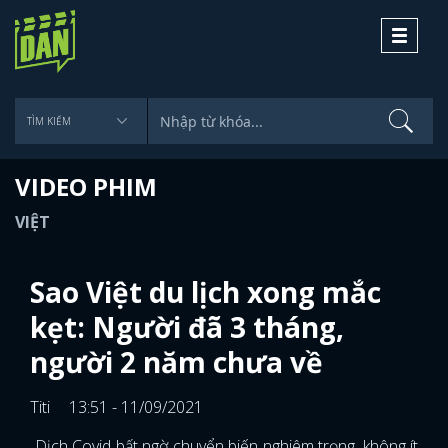
Toggle
navigati
VIDEO PHIM
VIỆT
Sao Việt du lịch xong mắc
kẹt: Người đã 3 tháng,
người 2 năm chưa về
Titi
13:51 - 11/09/2021
Dịch Covid bất ngờ chuyển biến nghiêm trọng, không ít