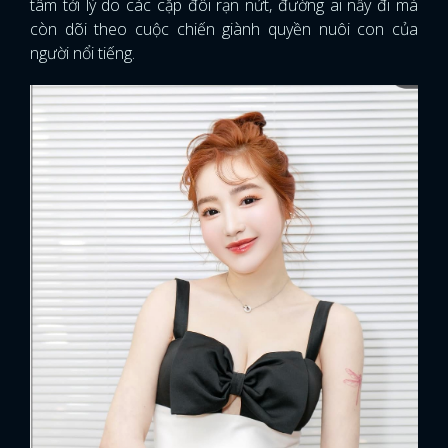
tâm tới lý do các cặp đôi rạn nứt, đường ai nấy đi mà
còn dõi theo cuộc chiến giành quyền nuôi con của
người nổi tiếng.