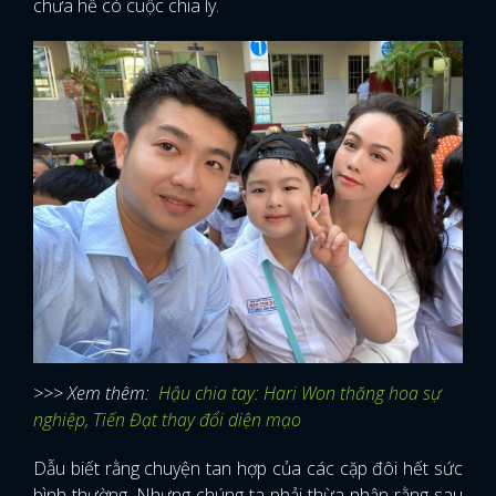
chưa hề có cuộc chia ly.
>>> Xem thêm:
Hậu chia tay: Hari Won thăng hoa sự
nghiệp, Tiến Đạt thay đổi diện mạo
Dẫu biết rằng chuyện tan hợp của các cặp đôi hết sức
bình thường. Nhưng chúng ta phải thừa nhận rằng sau