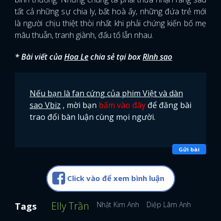
tất cả những sự chia ly, bất hoà ấy, những đứa trẻ mới
là người chịu thiệt thòi nhất khi phải chứng kiến bố mẹ
mâu thuẫn, tranh giành, đấu tố lẫn nhau.
* Bài viết của
Hoa Le
chia sẻ tại box
Rình sao
Nếu bạn là fan cứng của phim Việt và dàn
sao Vbiz
, mời bạn
bấm vào đây
để đăng bài
trao đổi bàn luận cùng mọi người.
Gửi bài
Click vào để xem bình luận
Elly Trần
Nhật Kim Anh
Diệp Lâm Anh
Tags