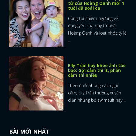
tử của Hoàng Oanh mới 1
tuổi đã soái ca
FACEBOOK
GOOGLE
Cùng tôi chiêm ngưỡng vẻ
đáng yêu của quý tử nhà
Hoàng Oanh và loạt nhóc tỳ là
...
Elly Trần hay khoe ảnh táo
bạo: Gợi cảm thì ít, phản
cảm thì nhiều
Theo đuổi phong cách gợi
cảm, Elly Trần thường xuyên
diện những bộ swimsuit hay ...
BÀI MỚI NHẤT