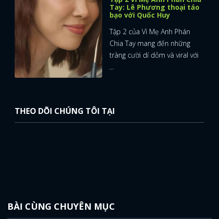
Tay: Lê Phương thoại táo
bạo với Quốc Huy
Tập 2 của Vì Mẹ Anh Phán
Chia Tay mang đến những
tràng cười dí dỏm và viral với
...
THEO DÕI CHÚNG TÔI TẠI
BÀI CÙNG CHUYÊN MỤC