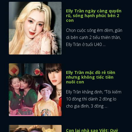
Elly Trần ngày càng quyến
rũ, sống hạnh phúc bên 2
con
Chọn cuộc sống êm đềm, giản
dị bên cạnh 2 tiểu thiên thần,
Elly Trần ở tuổi U40 ...
Elly Trần mặc đồ rẻ tiền
nhưng không tiếc tiền
nuôi con
Elly Trần khẳng định, “Tôi kiếm
10 đồng thì dành 2 đồng lo
cho gia đình, 3 đồng ...
x
ĐĂNG NHẬP
Con lai nhà sao Việt: Quý