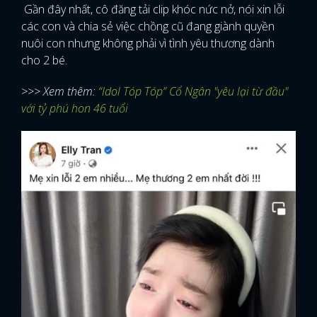
Gần đây nhất, cô đăng tải clip khóc nức nở, nói xin lỗi
các con và chia sẻ việc chồng cũ đang giành quyền
nuôi con nhưng không phải vì tình yêu thương dành
cho 2 bé.
>>> Xem thêm:
“Idol Tóp Tóp” Cổ Ngân "yêu lại từ đầu"
với tỷ phú hon 46 tuổi