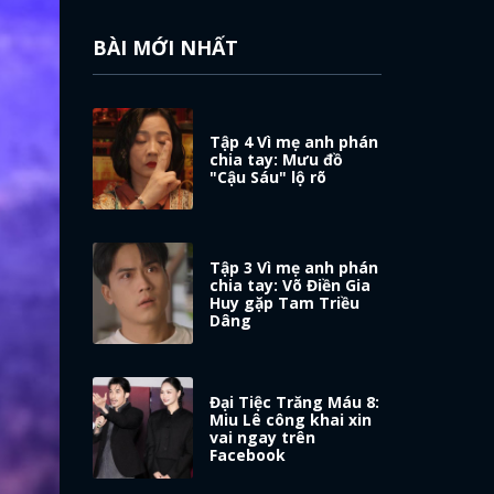
BÀI MỚI NHẤT
Tập 4 Vì mẹ anh phán
chia tay: Mưu đồ
"Cậu Sáu" lộ rõ
Tập 3 Vì mẹ anh phán
chia tay: Võ Điền Gia
Huy gặp Tam Triều
Dâng
Đại Tiệc Trăng Máu 8:
Miu Lê công khai xin
vai ngay trên
Facebook