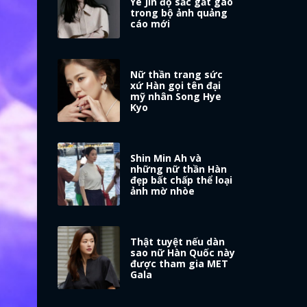
Ye Jin đọ sắc gắt gao
trong bộ ảnh quảng
cáo mới
Nữ thần trang sức
xứ Hàn gọi tên đại
mỹ nhân Song Hye
Kyo
Shin Min Ah và
những nữ thần Hàn
đẹp bất chấp thể loại
ảnh mờ nhòe
Thật tuyệt nếu dàn
sao nữ Hàn Quốc này
được tham gia MET
Gala