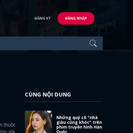
ĐĂNG KÝ
ĐĂNG NHẬP
CÙNG NỘI DUNG
Những quý cô "nhà
giàu cũng khóc" trên
ôn thuộc
phim truyền hình Hàn
tóc dài,
Quốc