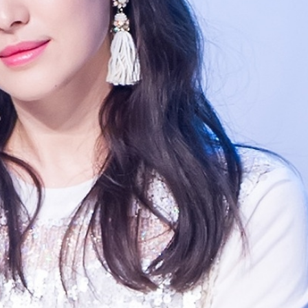
FACEBOOK
GOOGLE