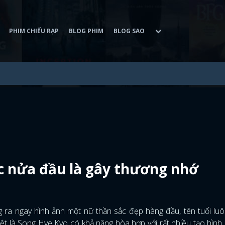
PHIM CHIẾU RẠP
BLOG PHIM
BLOG SAO
c nửa đầu là gây thương nhớ
 ra ngay hình ảnh một nữ thần sắc đẹp hàng đầu, tên tuổi lu
t là Song Hye Kyo có khả năng hòa hợp với rất nhiều tạo hình, 