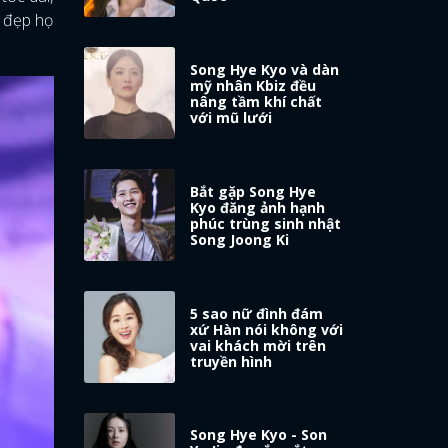
ị đẹp họ
Song Hye Kyo và dàn
mỹ nhân Kbiz đều
nâng tầm khí chất
với mũ lưới
Bắt gặp Song Hye
Kyo đăng ảnh hạnh
phúc trùng sinh nhật
Song Joong Ki
5 sao nữ đình đám
xứ Hàn nói không với
vai khách mời trên
truyền hình
Song Hye Kyo - Son