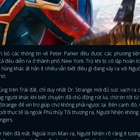
 bộ các thông tin về Peter Parker đều được các phương tiện
t cả đều diễn ra ở thành phố New York. Trừ khi bị cô lập hoàn 
hùng khác ắt hẳn ít nhiều vẫn biết điều gì đang xảy ra với Ngư
nó.
ng trên Trái đất, chỉ duy nhất Dr. Strange mới đủ sức vạch ra c
người khác khi biết chuyện đã chủ động rút lui, chờ tin tốt từ
Strange để xin trợ giúp chứ không phải ngược lại. Bên cạnh đó, 
 bởi thực tế là ngoài Phù thủy Tối thượng ra, Người Nhện không
engers.
er hiện đã mất. Ngoài Iron Man ra, Người Nhện rõ ràng ít tương