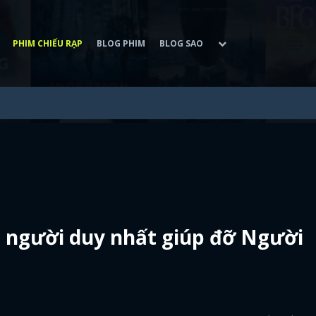
PHIM CHIẾU RẠP
BLOG PHIM
BLOG SAO
à người duy nhất giúp đỡ Người