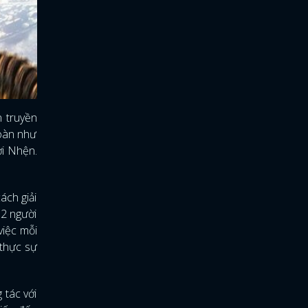
 truyền
toàn như
ời Nhện.
ách giải
 2 người
việc mỗi
 thực sự
 tác với