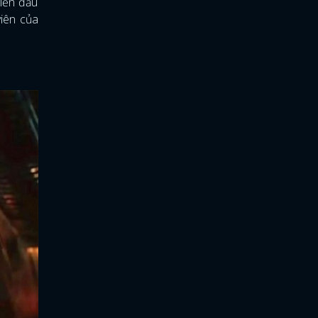
hiến đấu
viên của