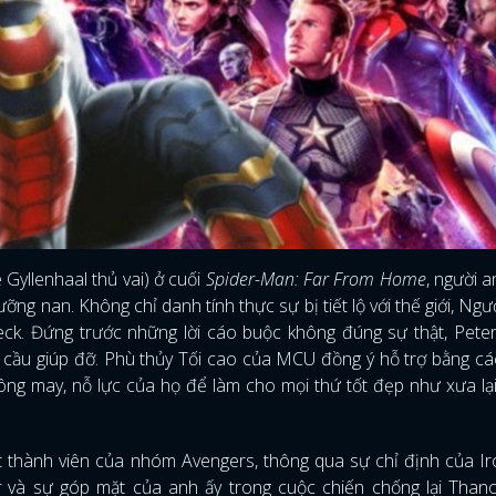
 Gyllenhaal thủ vai) ở cuối
Spider-Man: Far From Home
, người 
lưỡng nan. Không chỉ danh tính thực sự bị tiết lộ với thế giới, Ng
ck. Đứng trước những lời cáo buộc không đúng sự thật, Pete
 cầu giúp đỡ. Phù thủy Tối cao của MCU đồng ý hỗ trợ bằng c
ông may, nỗ lực của họ để làm cho mọi thứ tốt đẹp như xưa lại
t thành viên của nhóm Avengers, thông qua sự chỉ định của 
r
và sự góp mặt của anh ấy trong cuộc chiến chống lại Thano