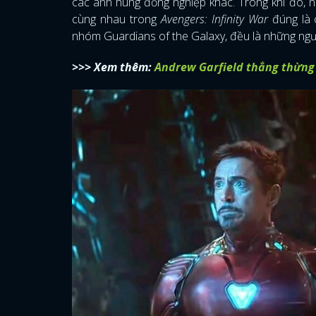
các anh hùng đồng nghiệp khác. Trong khi đó, n
cùng nhau trong
Avengers: Infinity War
đúng là c
nhóm Guardians of the Galaxy, đều là những ngườ
>>> Xem thêm:
Andrew Garfield thẳng thừng