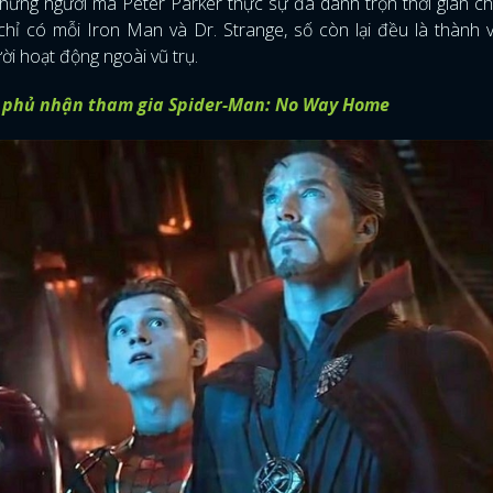
hững người mà Peter Parker thực sự đã dành trọn thời gian c
hỉ có mỗi Iron Man và Dr. Strange, số còn lại đều là thành 
i hoạt động ngoài vũ trụ.
 phủ nhận tham gia Spider-Man: No Way Home