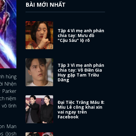
BÀI MỚI NHẤT
Tập 4 Vì mẹ anh phán
chia tay: Mưu đồ
"Cậu Sáu" lộ rõ
Tập 3 Vì mẹ anh phán
chia tay: Võ Điền Gia
Huy gặp Tam Triều
anh hùng
Dâng
ười Nhện
r Parker
ách niệm
Đại Tiệc Trăng Máu 8:
 vô tình
Miu Lê công khai xin
vai ngay trên
Facebook
Iron Man
s (Josh