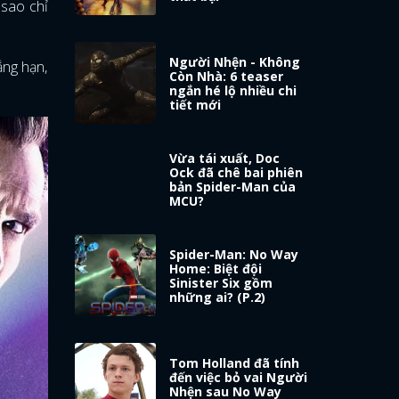
 sao chỉ
Người Nhện - Không
ẳng hạn,
Còn Nhà: 6 teaser
ngắn hé lộ nhiều chi
tiết mới
Vừa tái xuất, Doc
Ock đã chê bai phiên
bản Spider-Man của
MCU?
Spider-Man: No Way
Home: Biệt đội
Sinister Six gồm
những ai? (P.2)
Tom Holland đã tính
đến việc bỏ vai Người
Nhện sau No Way