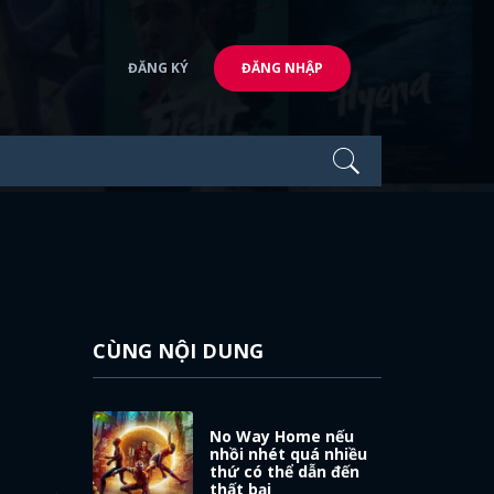
ĐĂNG KÝ
ĐĂNG NHẬP
CÙNG NỘI DUNG
No Way Home nếu
nhồi nhét quá nhiều
thứ có thể dẫn đến
thất bại