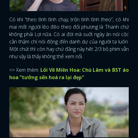
Có khi “theo tình tình chạy, trốn tình tình theo”, có khi
mai mốt người lẽo đẽo theo đối phương là Thanh chứ
không phải Lợi nữa. Có ai đời mà suốt ngày ăn nói cộc
cằn thậm chí nói động đến danh dự của người ta luôn.
Một chút thì còn hay chứ đằng này hết 2/3 bộ phim vẫn
như vậy là thấy không thể xem nổi.
>> Xem thêm:
Lối Về Miền Hoa: Chú Lâm và BST áo
hoa “tưởng sến hoá ra lại đẹp”