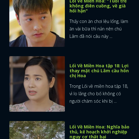
Lối Về Miền Hoa: "Tuổi trẻ
không điên cuồng, về già
hối hận"
Thấy con ăn chơi lêu lổng, làm
ăn vài bữa thì nản nên chú
Lâm đã nói câu này ...
Lối Về Miền Hoa tập 18: Lợi
thay mặt chú Lâm cầu hôn
chị Hoa
Trong Lối về miền hoa tập 18,
vì lo lắng cho bố không có
người chăm sóc khi bị ...
Lối Về Miền Hoa: Nghĩa bảo
thủ, kế hoạch khởi nghiệp
nguy cơ thất bại