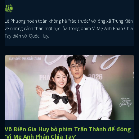
Lê Phương hoàn toàn không hề "rào trước" với ông xã Trung Kiên
về những cảnh thân mật rực lửa trong phim Vì Mẹ Anh Phán Chia
Tay diễn với Quốc Huy.
Võ Điền Gia Huy bỏ phim Trấn Thành để đóng
'Vì Mẹ Anh Phán Chia Tay'