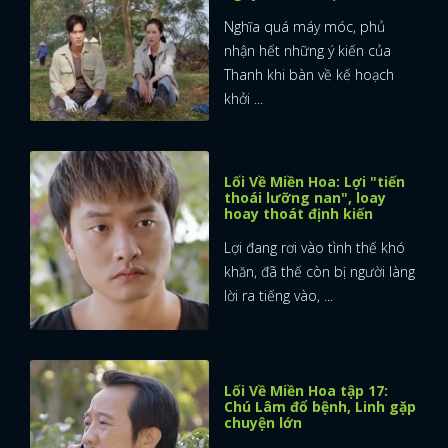
Nghĩa quá máy móc, phủ
nhận hết những ý kiến của
Thanh khi bàn về kế hoạch
khởi ...
Lối Về Miền Hoa: Lợi "tiến
thoái lưỡng nan", loay
hoay thoát định kiến
Lợi đang rơi vào tình thế khó
khăn, đã thế còn bị người làng
lời ra tiếng vào, ...
Lối Về Miền Hoa tập 17:
Chú Lâm đổ bệnh, Linh gặp
chuyện lớn