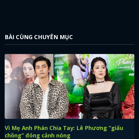
BÀI CÙNG CHUYÊN MỤC
Vì Mẹ Anh Phán Chia Tay: Lê Phương “giấu
chồng” đóng cảnh nóng