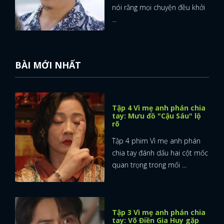
nói rằng mọi chuyện đều khởi
...
BÀI MỚI NHẤT
Tập 4 Vì mẹ anh phán chia
tay: Mưu đồ "Cậu Sáu" lộ
rõ
Tập 4 phim Vì mẹ anh phán
chia tay đánh dấu hai cột mốc
quan trọng trong mối ...
x
ĐĂNG NHẬP
Tập 3 Vì mẹ anh phán chia
tay: Võ Điền Gia Huy gặp