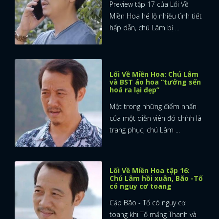
Preview tập 17 của Lối Về
Miền Hoa hé lộ nhiều tình tiết
hấp dẫn, chú Lâm bị ...
Lối Về Miền Hoa: Chú Lâm
và BST áo hoa “tưởng sến
hoá ra lại đẹp”
Một trong những điểm nhấn
của một diễn viên đó chính là
trang phục, chú Lâm ...
Lối Về Miền Hoa tập 16:
Chú Lâm hồi xuân, Bão -Tố
có nguy cơ toang
Cặp Bão - Tố có nguy cơ
toang khi Tố mắng Thanh và