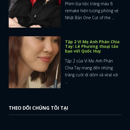
Phim Đại tiệc trăng máu 8
remake hiện tượng phòng vé
Nhật Bản One Cut of the ...
Tập 2 Vì Mẹ Anh Phán Chia
Tay: Lê Phương thoại táo
bạo với Quốc Huy
Tập 2 của Vì Mẹ Anh Phán
Chia Tay mang đến những
tràng cười dí dỏm và viral với
...
THEO DÕI CHÚNG TÔI TẠI