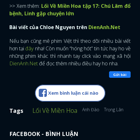
>> Xem thêm:
Lối Về Miền Hoa tập 17: Chú Lâm đổ
bệnh, Linh gặp chuyện lớn
Bài viết của Chloe Nguyen trên
DienAnh.Net
Nếu bạn cũng mê phim Việt thì theo dõi nhiều bài viết
hơn tại
đây
nha! Còn muốn “hóng hót” tin tức hay ho về
những phim khác thì nhanh tay click vào mạng xã hội
DienAnh.Net
để đọc thêm nhiều điều hay ho nha.
Gửi bài
Xem bình luận cái nào
Lối Về Miền Hoa
Anh Đào
Trọng Lân
Tags
FACEBOOK - BÌNH LUẬN