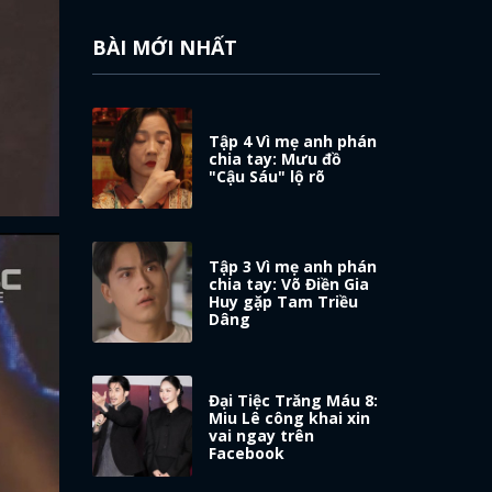
BÀI MỚI NHẤT
Tập 4 Vì mẹ anh phán
chia tay: Mưu đồ
"Cậu Sáu" lộ rõ
Tập 3 Vì mẹ anh phán
chia tay: Võ Điền Gia
Huy gặp Tam Triều
Dâng
Đại Tiệc Trăng Máu 8:
Miu Lê công khai xin
vai ngay trên
Facebook