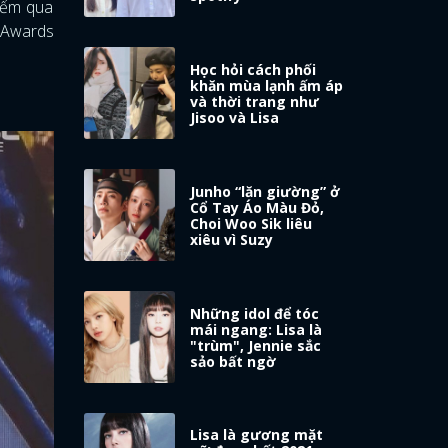
iểm qua
 Awards
Học hỏi cách phối
khăn mùa lạnh ấm áp
và thời trang như
Jisoo và Lisa
Junho “lăn giường” ở
Cổ Tay Áo Màu Đỏ,
Choi Woo Sik liêu
xiêu vì Suzy
Những idol để tóc
mái ngang: Lisa là
"trùm", Jennie sắc
sảo bất ngờ
Lisa là gương mặt