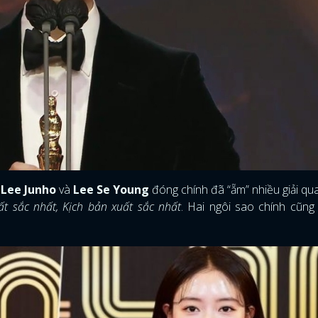
Lee Junho
và
Lee Se Young
đóng chính đã “ẵm” nhiều giải qu
t sắc nhất, Kịch bản xuất sắc nhất
. Hai ngôi sao chính cũng g
ĐĂNG NHẬP