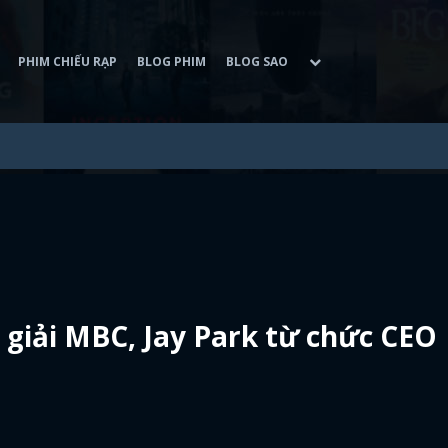
PHIM CHIẾU RẠP
BLOG PHIM
BLOG SAO
 giải MBC, Jay Park từ chức CEO