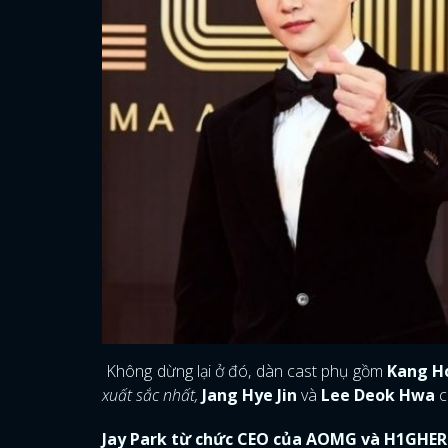
Không dừng lại ở đó, dàn cast phụ gồm
Kang H
xuất sắc nhất,
Jang Hye Jin
và
Lee Deok Hwa
Jay Park từ chức CEO của AOMG và H1GHE