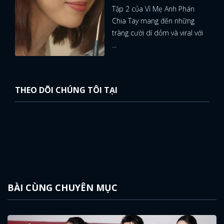
Tập 2 của Vì Mẹ Anh Phán
Chia Tay mang đến những
tràng cười dí dỏm và viral với
...
THEO DÕI CHÚNG TÔI TẠI
BÀI CÙNG CHUYÊN MỤC