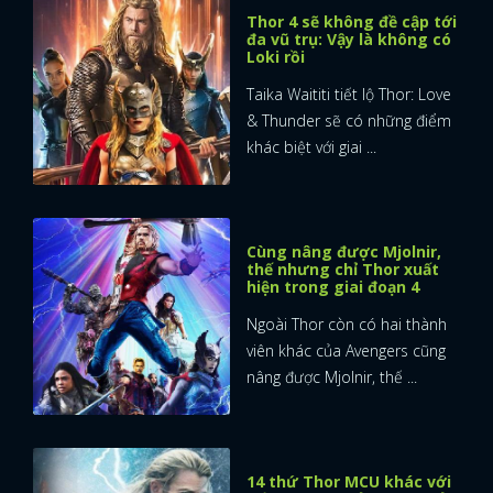
Thor 4 sẽ không đề cập tới
đa vũ trụ: Vậy là không có
FACEBOOK
GOOGLE
Loki rồi
Taika Waititi tiết lộ Thor: Love
& Thunder sẽ có những điểm
khác biệt với giai ...
Cùng nâng được Mjolnir,
thế nhưng chỉ Thor xuất
hiện trong giai đoạn 4
Ngoài Thor còn có hai thành
viên khác của Avengers cũng
nâng được Mjolnir, thế ...
14 thứ Thor MCU khác với