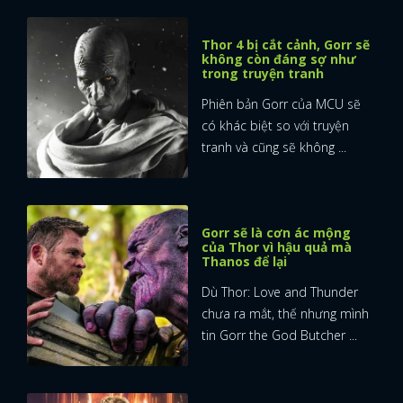
Thor 4 bị cắt cảnh, Gorr sẽ
không còn đáng sợ như
trong truyện tranh
Phiên bản Gorr của MCU sẽ
có khác biệt so với truyện
tranh và cũng sẽ không ...
Gorr sẽ là cơn ác mộng
của Thor vì hậu quả mà
Thanos để lại
Dù Thor: Love and Thunder
chưa ra mắt, thế nhưng mình
tin Gorr the God Butcher ...
x
ĐĂNG NHẬP