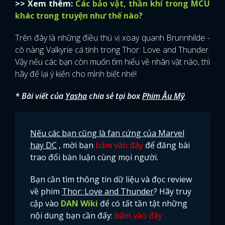
>> Xem thêm:
Các bảo vật, thần khí trong MCU
khác trong truyện như thế nào?
Trên đây là những điều thú vị xoay quanh Brunnhilde -
cô nàng Valkyrie cá tính trong Thor: Love and Thunder.
Vậy nếu các bạn còn muốn tìm hiểu về nhân vật nào, thì
hãy để lại ý kiến cho mình biết nhé!
* Bài viết của
Yasha
chia sẻ tại box
Phim Âu Mỹ
Nếu các bạn cũng là fan cứng của Marvel
hay DC
, mời bạn
bấm vào đây
để đăng bài
trao đổi bàn luận cùng mọi người.
Bạn cần tìm thông tin dữ liệu và đọc review
về phim
Thor: Love and Thunder
? Hãy truy
cập vào
DAN Wiki
để có tất tần tật những
nội dung bạn cần đấy:
bấm vào đây