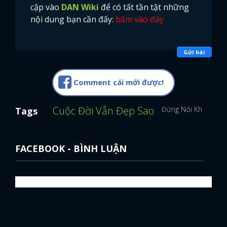
cập vào
DAN Wiki
để có tất tần tật những
nội dung bạn cần đấy:
bấm vào đây
Gửi bài
Comment cái mới được!
Cuộc Đời Vẫn Đẹp Sao
Đừng Nói Khi Yêu
Tags
FACEBOOK - BÌNH LUẬN