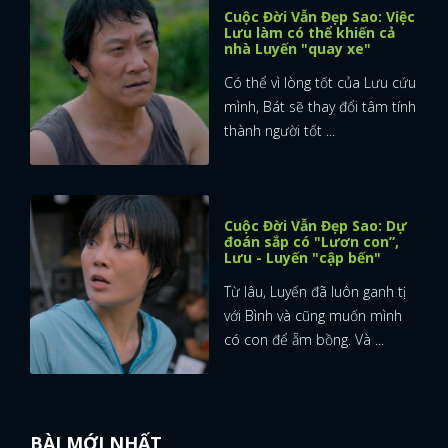
Cuộc Đời Vẫn Đẹp Sao: Việc
Lưu làm có thể khiến cả
nhà Luyến "quay xe"
Có thể vì lòng tốt của Lưu cứu
mình, Bát sẽ thay đổi tâm tính
thành người tốt ...
Cuộc Đời Vẫn Đẹp Sao: Dự
đoán sắp có "Lươn con”,
Lưu - Luyến "cập bến"
Từ lâu, Luyến đã luôn ganh tị
với Bình và cũng muốn mình
có con để ẵm bồng. Và ...
BÀI MỚI NHẤT