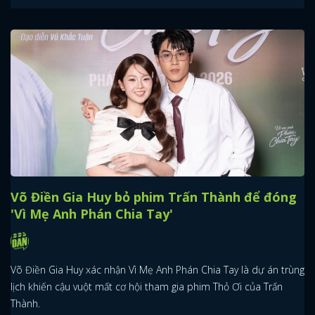
Võ Điền Gia Huy bỏ phim Trấn Thành để đóng
'Vì Mẹ Anh Phán Chia Tay'
Võ Điền Gia Huy xác nhận Vì Mẹ Anh Phán Chia Tay là dự án trùng
lịch khiến cậu vuột mất cơ hội tham gia phim Thỏ Ơi của Trấn
Thành.