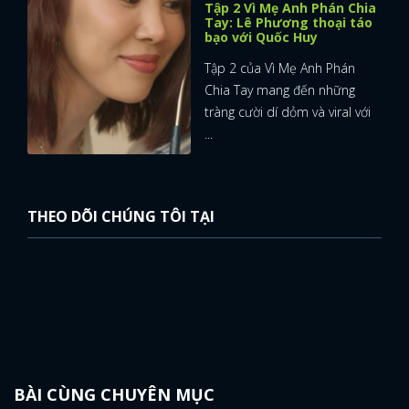
Tập 2 Vì Mẹ Anh Phán Chia
Tay: Lê Phương thoại táo
bạo với Quốc Huy
Tập 2 của Vì Mẹ Anh Phán
Chia Tay mang đến những
tràng cười dí dỏm và viral với
...
THEO DÕI CHÚNG TÔI TẠI
BÀI CÙNG CHUYÊN MỤC