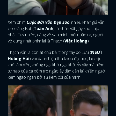
Xem phim
Cuộc Đời Vẫn Đẹp Sao
, nhiều khán giả vẫn
cho rằng Bát (
Tuấn Anh
) là nhân vật gây khó chịu
nhất. Tuy nhiên, càng về sau mình mới nhận ra, người
vô dụng nhất phim lại là Thạch (
Việt Hoàng
).
Thạch vốn là con át chủ bài trong tay bố Lưu (
NSƯT
Hoàng Hải
) với danh hiệu thủ khoa đại học, lại chịu
khó làm việc, không ngại khó ngại khổ. Ấy vậy mà niềm
tự hào của cả xóm trọ ngào ấy dần dần lại khiến người
xem ngao ngán bởi sự kém cỏi của mình.