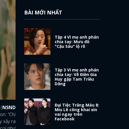
BÀI MỚI NHẤT
Tập 4 Vì mẹ anh phán
chia tay: Mưu đồ
"Cậu Sáu" lộ rõ
Tập 3 Vì mẹ anh phán
chia tay: Võ Điền Gia
Huy gặp Tam Triều
Dâng
Đại Tiệc Trăng Máu 8:
(
NSND
Miu Lê công khai xin
con:
“Chị
vai ngay trên
Facebook
y xảy ra
 coi như