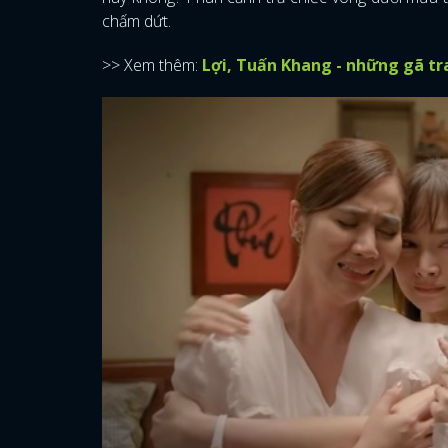
chấm dứt.
>> Xem thêm:
Lợi, Tuấn Khang - những gã tr