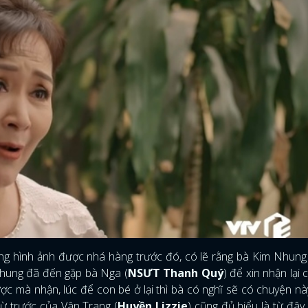
g hình ảnh được nhá hàng trước đó, có lẽ rằng bà Kim Nhung 
Nhung đã đến gặp bà Nga (
NSƯT Thanh Quý
) để xin nhận lại 
ược mà nhận, lúc để con bé ở lại thì bà có nghĩ sẽ có chuyện nà
ừ trước của Vân Trang (
Huyền Lizzie
) cũng đủ hiểu là từ đây