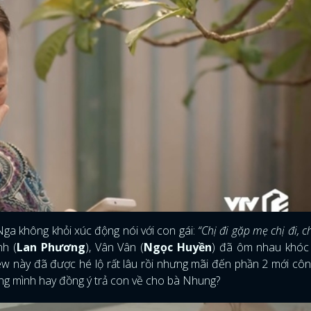
 Nga không khỏi xúc động nói với con gái:
“Chị đi gặp mẹ chị đi, c
nh (
Lan Phương
), Vân Vân (
Ngọc Huyền
) đã ôm nhau khóc
w này đã được hé lộ rất lâu rồi nhưng mãi đến phần 2 mới côn
iêng mình hay đồng ý trả con về cho bà Nhung?