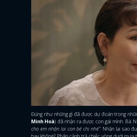
Đúng như những gì đã được dự đoán trong nhữn
Minh Hoà
) đã nhận ra được con gái mình. Bà 
cho em nhận lại con bé chị nhé”
. Nhận lại sao đ
hay không? Phân cảnh trả chiếc vòng dưới mưa t