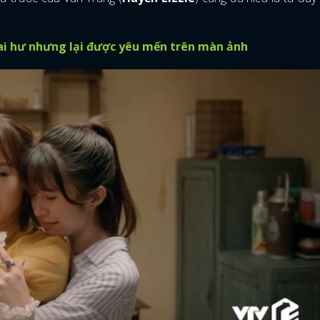
ai hư nhưng lại được yêu mến trên màn ảnh
ĐĂNG NHẬP