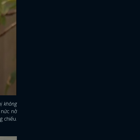
hị không
 nức nở
g chiếu.