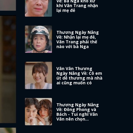
Về: Bà Nga khó xử
khi Vân Trang nhận
lại mẹ đẻ
Thương Ngày Nắng
Về: Nhận lại mẹ đẻ,
Vân Trang phải thế
nào với bà Nga
Vân Vân Thương
Ngày Nắng Về: Cô em
út dễ thương mà nhà
ai cũng muốn có
Thương Ngày Nắng
Về: Đông Phong và
Bách - Tui nghĩ Vân
Vân nên chọn…