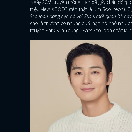
Ngày 20/6, truyền thông Hàn đã gây chấn động c
triệu view XOOOS (tên thật là Kim Soo Yeon). C
Seo Joon đang hẹn hò với Susu, mối quan hệ này 
cho là thường có những buổi hẹn hò nhỏ như bao
thuyền Park Min Young - Park Seo Joon chắc lại c