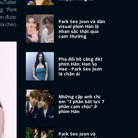
YouTuber
ng:
“Park
còn được
Park Seo Joon và dàn
 mà chèo
visual phim Hàn lộ
nhan sắc thật qua
cam thường
Pha đổi bồ căng đét
phim Hàn: Han So
Hee - Park Seo Joon
là chân ái
Những cặp anh chị
em "3 phần bất lực 7
phần cam chịu" ở
phim Hàn
Park Seo Joon và