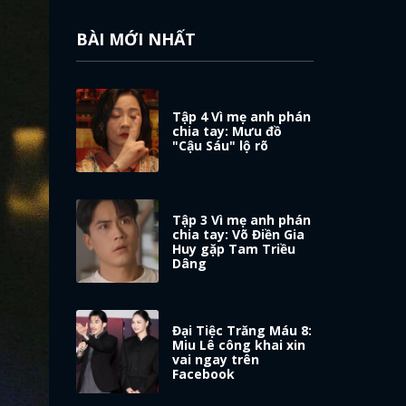
BÀI MỚI NHẤT
Tập 4 Vì mẹ anh phán
chia tay: Mưu đồ
"Cậu Sáu" lộ rõ
Tập 3 Vì mẹ anh phán
chia tay: Võ Điền Gia
Huy gặp Tam Triều
Dâng
Đại Tiệc Trăng Máu 8:
Miu Lê công khai xin
vai ngay trên
Facebook