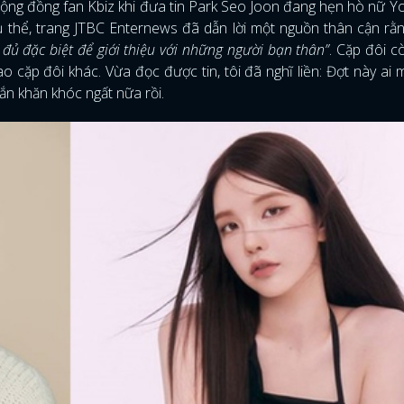
ộng đồng fan Kbiz khi đưa tin Park Seo Joon đang hẹn hò nữ 
ụ thể, trang JTBC Enternews đã dẫn lời một nguồn thân cận rằ
đủ đặc biệt để giới thiệu với những người bạn thân”
. Cặp đôi 
 cặp đôi khác. Vừa đọc được tin, tôi đã nghĩ liền: Đợt này ai
ắn khăn khóc ngất nữa rồi.