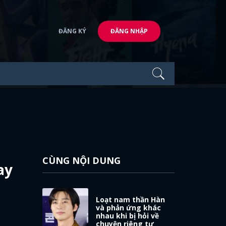
ĐĂNG KÝ
ĐĂNG NHẬP
CÙNG NỘI DUNG
ay
Loạt nam thần Hàn
và phản ứng khác
nhau khi bị hỏi về
chuyện riêng tư