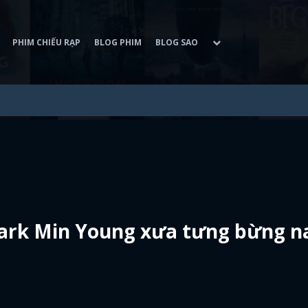
PHIM CHIẾU RẠP
BLOG PHIM
BLOG SAO
Park Min Young xưa tưng bừng n