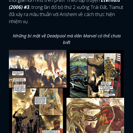
thời gian lớn như trên phim. Theo tập truyện
Eternals
(2006) #3
, trong lần đổ bộ thứ 2 xuống Trái Đất, Tiamut
đã xảy ra mâu thuẫn với Arishem về cách thực hiện
nhiệm vụ.
Những bí mật về Deadpool mà dân Marvel có thể chưa
biết