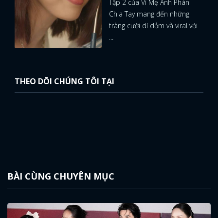
Tập 2 của Vì Mẹ Anh Phán
Chia Tay mang đến những
tràng cười dí dỏm và viral với
...
THEO DÕI CHÚNG TÔI TẠI
BÀI CÙNG CHUYÊN MỤC