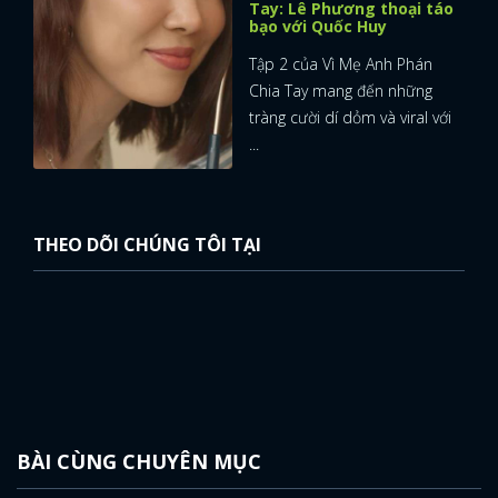
Tay: Lê Phương thoại táo
bạo với Quốc Huy
Tập 2 của Vì Mẹ Anh Phán
Chia Tay mang đến những
tràng cười dí dỏm và viral với
...
THEO DÕI CHÚNG TÔI TẠI
BÀI CÙNG CHUYÊN MỤC