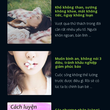
Khổ không than, sướng
không khoe, mất không
tiếc, nguy không loạn
Vượt qua thử thách trong đời
cần rất nhiều yếu tố. Người
khôn ngoan, bản lĩnh ...
Muốn bình an, không nói 3
điều, tránh khẩu nghiệp
giảm phúc báo
Cuộc sống không thể lường
trước được điều gì. Rồi sẽ có
lúc ta bị chính bạn bè ...
Các phương pháp "vàng"