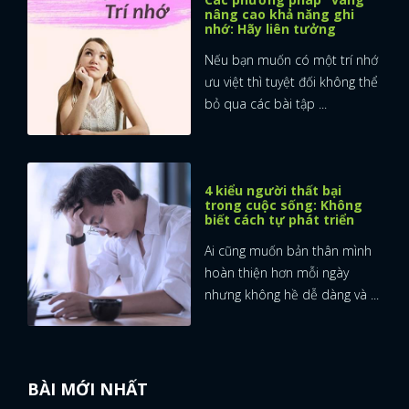
nâng cao khả năng ghi
nhớ: Hãy liên tưởng
Nếu bạn muốn có một trí nhớ
ưu việt thì tuyệt đối không thể
bỏ qua các bài tập ...
4 kiểu người thất bại
trong cuộc sống: Không
biết cách tự phát triển
Ai cũng muốn bản thân mình
hoàn thiện hơn mỗi ngày
nhưng không hề dễ dàng và ...
x
ĐĂNG NHẬP
BÀI MỚI NHẤT