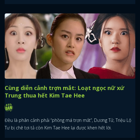
Cùng diễn cảnh trợn mắt: Loạt ngọc nữ xứ
Trung thua hết Kim Tae Hee
Đều là phân cảnh phải “phồng má trợn mắt”, Dương Tử, Triệu Lộ
Tư bị chê tơi tả còn Kim Tae Hee lại được khen hết lời.