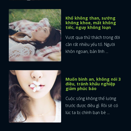
Khổ không than, sướng
không khoe, mất không
tiếc, nguy không loạn
Vượt qua thử thách trong đời
cần rất nhiều yếu tố. Người
khôn ngoan, bản lĩnh ...
Muốn bình an, không nói 3
điều, tránh khẩu nghiệp
giảm phúc báo
Cuộc sống không thể lường
trước được điều gì. Rồi sẽ có
lúc ta bị chính bạn bè ...