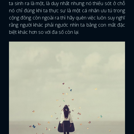
ta sinh ra là một, là duy nhất nhưng nó thiếu sót ở chỗ
nó chỉ đúng khi ta thực sự là một cá nhân ưu tú trong
cộng đồng còn ngoài ra thì hãy quên việc luôn suy nghĩ
rằng người khác phải ngước nhìn ta bằng con mắt đặc
biệt khác hơn so với đa số còn lại.