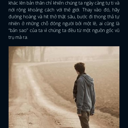
khác lên bản thân chỉ khiến chúng ta ngày càng tự ti và
nới rộng khoảng cách với thế giới. Thay vào đó, hãy
đường hoàng và hít thở thật sâu, bước đi thong thả tự
nhiên ở những chỗ đông người bởi một lẽ, ai cũng là
“bản sao” của ta vì chúng ta đều từ một nguồn gốc vũ
trụ mà ra.