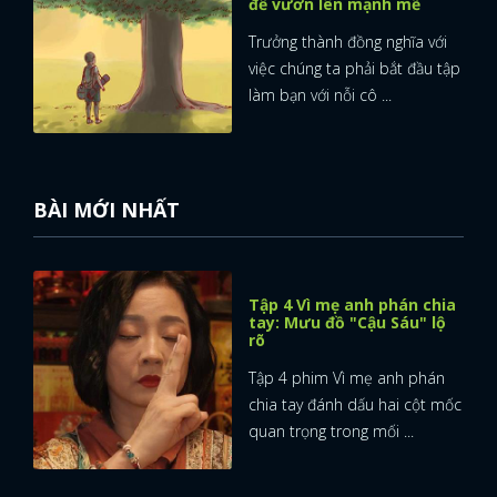
để vươn lên mạnh mẽ
Trưởng thành đồng nghĩa với
việc chúng ta phải bắt đầu tập
làm bạn với nỗi cô ...
BÀI MỚI NHẤT
Tập 4 Vì mẹ anh phán chia
tay: Mưu đồ "Cậu Sáu" lộ
rõ
Tập 4 phim Vì mẹ anh phán
chia tay đánh dấu hai cột mốc
quan trọng trong mối ...
x
ĐĂNG NHẬP