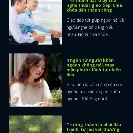
Trở thành bậc thầy của
nghệ thuật giao tiếp: Chìa
khóa đến thành công
Giao tiếp tốt giúp người nói và
người nghe dễ dàng hiểu
nhau. Nó là chìa khóa ...
4 ngôn từ người khôn
ngoan không nói, may
mắn phước lành tự nhiên
đến
Giao tiếp là bản năng của con
người. Tuy nhiên, người khôn
ngoan sẽ không nói 4 ...
Trưởng thành là phải đấu
tranh, tự lau vết thương