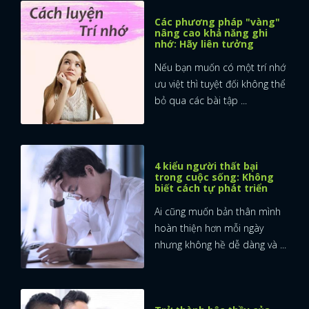
Các phương pháp "vàng"
nâng cao khả năng ghi
nhớ: Hãy liên tưởng
Nếu bạn muốn có một trí nhớ
ưu việt thì tuyệt đối không thể
bỏ qua các bài tập ...
4 kiểu người thất bại
trong cuộc sống: Không
biết cách tự phát triển
Ai cũng muốn bản thân mình
hoàn thiện hơn mỗi ngày
nhưng không hề dễ dàng và ...