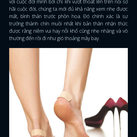
với cuộc đời mình bởi chỉ khi vượt thoát lên trên nỗi sợ
hãi cuộc đời, chúng ta mới đủ khả năng xem nhẹ được
mất, bình thản trước phồn hoa. Đó chính xác là sự
trưởng thành chín muồi nhất khi bản thân nhận thức
được rằng niềm vui hay nỗi khổ cũng nhẹ nhàng và vô
thường đến rồi đi như gió thoảng mây bay.