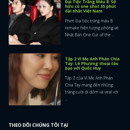
Đại Tiệc Trăng Máu 8: Sở
hữu cú one shot 35 phút
dài nhất Việt Nam
Phim Đại tiệc trăng máu 8
remake hiện tượng phòng vé
Nhật Bản One Cut of the ...
Tập 2 Vì Mẹ Anh Phán Chia
Tay: Lê Phương thoại táo
bạo với Quốc Huy
Tập 2 của Vì Mẹ Anh Phán
Chia Tay mang đến những
tràng cười dí dỏm và viral với
...
THEO DÕI CHÚNG TÔI TẠI