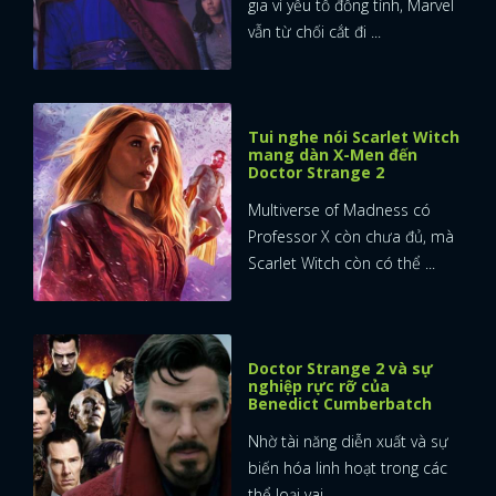
gia vì yếu tố đồng tính, Marvel
vẫn từ chối cắt đi ...
Tui nghe nói Scarlet Witch
mang dàn X-Men đến
Doctor Strange 2
Multiverse of Madness có
Professor X còn chưa đủ, mà
Scarlet Witch còn có thể ...
Doctor Strange 2 và sự
nghiệp rực rỡ của
Benedict Cumberbatch
Nhờ tài năng diễn xuất và sự
biến hóa linh hoạt trong các
thể loại vai, ...