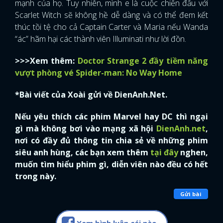
mạnh của họ. Tuy nhiên, mình e là cuộc chiến đấu với
Scarlet Witch sẽ không hề dễ dàng và có thể đem kết
thúc tồi tệ cho cả Captain Carter và Maria nếu Wanda
“ác” hãm hại các thành viên Illuminati như lời đồn.
>>>Xem thêm:
Doctor Strange 2 đầy tiềm năng
vượt phòng vé Spider-man: No Way Home
*Bài viết của Xoài gửi về DienAnh.Net.
Nếu yêu thích các phim Marvel hay DC thì ngại
gì mà không bơi vào mạng xã hội
DienAnh.net
,
nơi có đầy đủ thông tin chia sẻ về những phim
siêu anh hùng, các bạn xem thêm
tại đây
nghen,
muốn tìm hiểu phim gì, diễn viên nào đều có hết
trong này.
Gửi bài