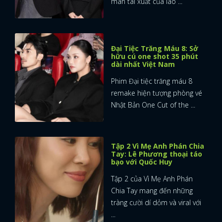
màn tái xuất của lão ...
Đại Tiệc Trăng Máu 8: Sở
hữu cú one shot 35 phút
dài nhất Việt Nam
Phim Đại tiệc trăng máu 8
remake hiện tượng phòng vé
Nhật Bản One Cut of the ...
Tập 2 Vì Mẹ Anh Phán Chia
Tay: Lê Phương thoại táo
bạo với Quốc Huy
Tập 2 của Vì Mẹ Anh Phán
Chia Tay mang đến những
tràng cười dí dỏm và viral với
...