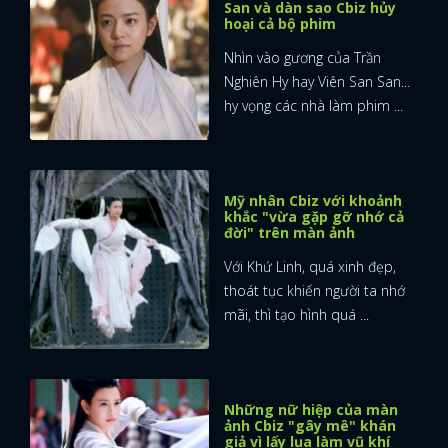
San và dàn sao Cbiz hủy
hoại cả bộ phim
Nhìn vào gương của Trần
Nghiên Hy hay Viên San San...
hy vọng các nhà làm phim ...
Mỹ nhân Cbiz với khoảnh
khắc "vừa gặp gỡ nhớ cả
đời" trên màn ảnh
Với Khứ Linh, quá xinh đẹp,
thoát tục khiến người ta nhớ
mãi, thì tạo hình quá ...
Những nữ hiệp của màn
ảnh Cbiz "gây mê" khán
giả vì lấy lụa làm vũ khí