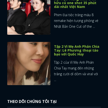
hữu cú one shot 35 phút
dài nhất Việt Nam
Phim Đại tiệc trăng máu 8
remake hiện tượng phòng vé
Nhật Bản One Cut of the ...
Tập 2 Vì Mẹ Anh Phán Chia
Tay: Lê Phương thoại táo
bạo với Quốc Huy
Tập 2 của Vì Mẹ Anh Phán
Chia Tay mang đến những
tràng cười dí dỏm và viral với
...
THEO DÕI CHÚNG TÔI TẠI