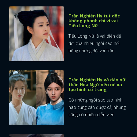
Trần Nghiên Hy tụt dốc
không phanh chỉ vì vai
Tiểu Long Nữ
Tiểu Long Nữ là vai diễn để
đời của nhiều ngôi sao nổi
tiếng nhưng đối với Trần ...
Trần Nghiên Hy và dàn nữ
thần Hoa Ngữ nên né xa
tạo hình cổ trang
Có những ngôi sao tạo hình
nào cũng cân được cả, nhưng
cũng có nhiều diễn viên ...