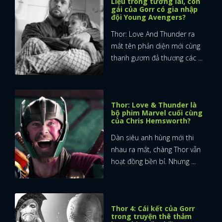
Liệu trong tương lai, con
gái của Gorr có gia nhập
đội Young Avengers?
Thor: Love And Thunder ra
mắt tên phản diện mới cùng
thanh gươm đả thương các ...
Thor: Love & Thunder là
bộ phim Marvel cuối cùng
của Chris Hemsworth?
Dàn siêu anh hùng mới thi
nhau ra mắt, chàng Thor vẫn
hoạt đồng bền bỉ. Nhưng ...
Thor 4: Cái kết của Gorr
trong truyện thê thảm