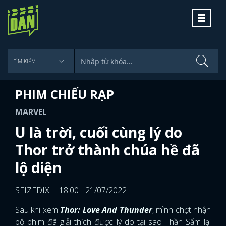
Toggle
navigati
PHIM CHIẾU RẠP
MARVEL
U là trời, cuối cùng lý do
Thor trở thành chúa hề đã
lộ diện
SEIZEDIX
18:00 - 21/07/2022
Sau khi xem
Thor: Love And Thunder
, mình chợt nhận
bộ phim đã giải thích được lý do tại sao Thần Sấm lại