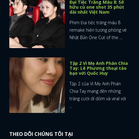
Đại Tiệc Trăng Máu 8: Sở
hữu cú one shot 35 phút
dài nhất Việt Nam
Phim Đại tiệc trăng máu 8
remake hiện tượng phòng vé
Nhật Bản One Cut of the ...
Tập 2 Vì Mẹ Anh Phán Chia
Tay: Lê Phương thoại táo
bạo với Quốc Huy
Tập 2 của Vì Mẹ Anh Phán
Chia Tay mang đến những
tràng cười dí dỏm và viral với
...
THEO DÕI CHÚNG TÔI TẠI