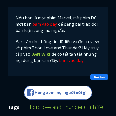
Nếu bạn là mọt phim Marvel, mê phim DC
,
mời bạn
bấm vào đây
để đăng bài trao đổi
bàn luận cùng mọi người.
Bạn cần tìm thông tin dữ liệu và đọc review
về phim
Thor: Love and Thunder
? Hãy truy
cập vào
DAN Wiki
để có tất tần tật những
nội dung bạn cần đấy:
bấm vào đây
Gửi bài
Hóng xem mọi người nói gì
Thor: Love and Thunder (Tình Yêu Và 
Tags