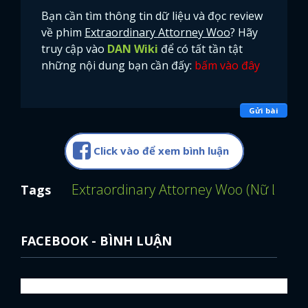
Bạn cần tìm thông tin dữ liệu và đọc review
về phim
Extraordinary Attorney Woo
? Hãy
truy cập vào
DAN Wiki
để có tất tần tật
những nội dung bạn cần đấy:
bấm vào đây
Gửi bài
Click vào để xem bình luận
Extraordinary Attorney Woo (Nữ Luật
Tags
FACEBOOK - BÌNH LUẬN