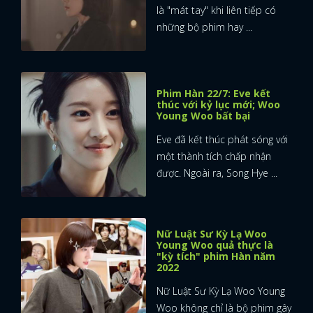
là "mát tay" khi liên tiếp có
những bộ phim hay ...
Phim Hàn 22/7: Eve kết
thúc với kỷ lục mới; Woo
Young Woo bất bại
Eve đã kết thúc phát sóng với
một thành tích chấp nhận
được. Ngoài ra, Song Hye ...
Nữ Luật Sư Kỳ Lạ Woo
Young Woo quả thực là
"kỳ tích" phim Hàn năm
2022
Nữ Luật Sư Kỳ Lạ Woo Young
Woo không chỉ là bộ phim gây