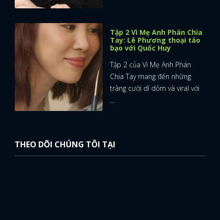
Tập 2 Vì Mẹ Anh Phán Chia
Tay: Lê Phương thoại táo
bạo với Quốc Huy
Tập 2 của Vì Mẹ Anh Phán
Chia Tay mang đến những
tràng cười dí dỏm và viral với
...
THEO DÕI CHÚNG TÔI TẠI