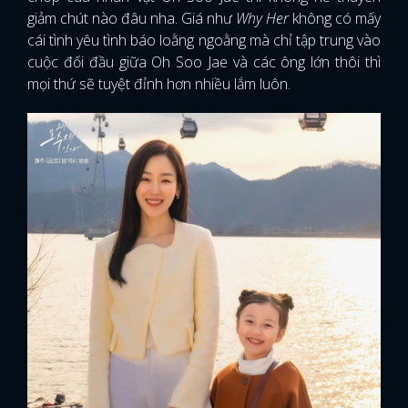
giảm chút nào đâu nha. Giá như
Why Her
không có mấy
cái tình yêu tình báo loằng ngoằng mà chỉ tập trung vào
cuộc đối đầu giữa Oh Soo Jae và các ông lớn thôi thì
mọi thứ sẽ tuyệt đỉnh hơn nhiều lắm luôn.
x
ĐĂNG NHẬP