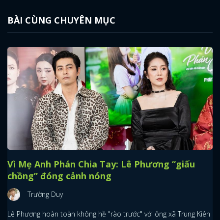
BÀI CÙNG CHUYÊN MỤC
Vì Mẹ Anh Phán Chia Tay: Lê Phương “giấu
chồng” đóng cảnh nóng
Trường Duy
Lê Phương hoàn toàn không hề "rào trước" với ông xã Trung Kiên