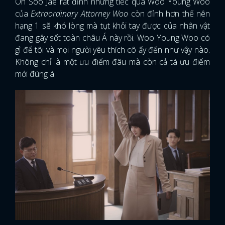
Oh Soo Jae rất đỉnh nhưng tiếc quá Woo Young Woo
của
Extraordinary Attorney Woo
còn đỉnh hơn thế nên
hạng 1 sẽ khó lòng mà tụt khỏi tay được của nhân vật
đang gây sốt toàn châu Á này rồi. Woo Young Woo có
gì để tôi và mọi người yêu thích cô ấy đến như vậy nào.
Không chỉ là một ưu điểm đâu mà còn cả tá ưu điểm
mới đúng á.