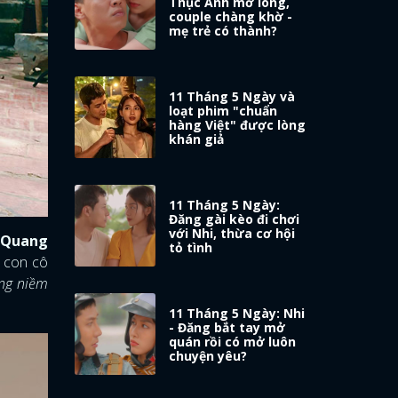
Thục Anh mở lòng,
couple chàng khờ -
mẹ trẻ có thành?
11 Tháng 5 Ngày và
loạt phim "chuẩn
hàng Việt" được lòng
khán giả
11 Tháng 5 Ngày:
Đăng gài kèo đi chơi
với Nhi, thừa cơ hội
 Quang
tỏ tình
ẹ con cô
ững niềm
11 Tháng 5 Ngày: Nhi
- Đăng bắt tay mở
quán rồi có mở luôn
chuyện yêu?