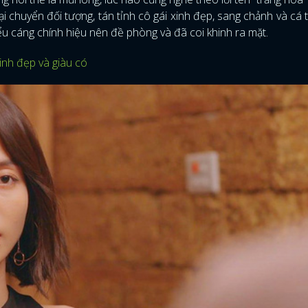
ại chuyển đối tượng, tán tỉnh cô gái xinh đẹp, sang chảnh và cá t
FACEBOOK
GOOGLE
đểu cáng chính hiệu nên đề phòng và đã coi khinh ra mặt.
inh đẹp và giàu có