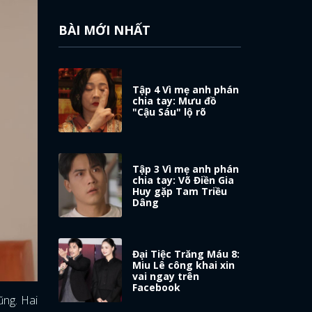
BÀI MỚI NHẤT
Tập 4 Vì mẹ anh phán
chia tay: Mưu đồ
"Cậu Sáu" lộ rõ
Tập 3 Vì mẹ anh phán
chia tay: Võ Điền Gia
Huy gặp Tam Triều
Dâng
Đại Tiệc Trăng Máu 8:
Miu Lê công khai xin
vai ngay trên
Facebook
ũng. Hai