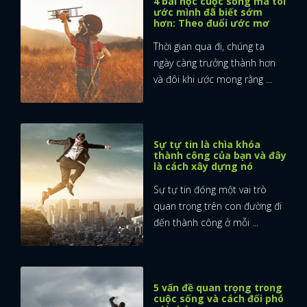
4 bài học cuộc sống mà tôi
ước mình đã biết sớm
hơn: Theo đuổi ước mơ
Thời gian qua đi, chúng ta
ngày càng trưởng thành hơn
và đôi khi ước mong rằng ...
Sự tự tin là chìa khóa
thành công của bạn và đây
là cách xây dựng nó
Sự tự tin đóng một vai trò
quan trọng trên con đường đi
đến thành công ở mỗi ...
x
ĐĂNG NHẬP
5 vấn đề quan trọng trong
cuộc sống và cách đối phó