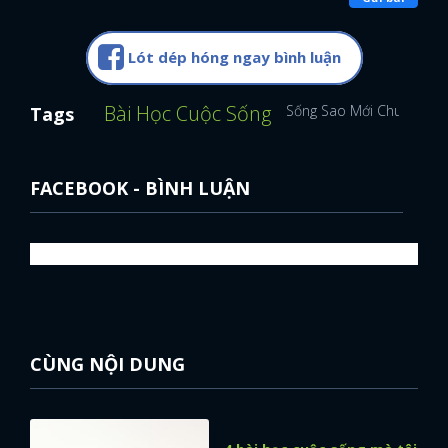
Lót dép hóng ngay bình luận
Bài Học Cuộc Sống
Sống Sao Mới Chuẩn
Tags
FACEBOOK - BÌNH LUẬN
CÙNG NỘI DUNG