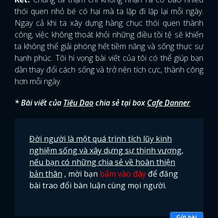
thói quen nhỏ bé có hại mà ta lặp đi lặp lại mỗi ngày.
Ngay cả khi ta xây dựng hàng chục thói quen thành
công, việc không thoát khỏi những điều tồi tệ sẽ khiến
ta không thể giải phóng hết tiềm năng và sống thực sự
hạnh phúc. Tôi hi vọng bài viết của tôi có thể giúp bạn
dần thay đổi cách sống và trở nên tích cực, thành công
hơn mỗi ngày.
* Bài viết của
Tiêu Dao
chia sẻ tại box
Cafe Danner
Đời người là một quá trình tích lũy kinh
nghiệm sống và xây dựng sự thịnh vượng,
nếu bạn có những chia sẻ về hoàn thiện
bản thân
, mời bạn
bấm vào đây
để đăng
bài trao đổi bàn luận cùng mọi người.
Gửi bài