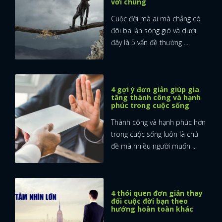
với chúng
Cuộc đời mà ai mà chẳng có
FACEBOOK
GOOGLE
đôi ba lần sóng gió và dưới
đây là 5 vấn đề thường ...
4 gợi ý đơn giản giúp gia
tăng thành công và hạnh
phúc trong cuộc sống
Thành công và hạnh phúc hơn
trong cuộc sống luôn là chủ
đề mà nhiều người muốn ...
4 thói quen đơn giản thay
đổi cuộc đời bạn theo
hướng hoàn toàn khác