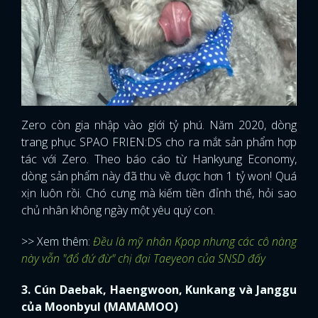
Zero còn gia nhập vào giới tỷ phú. Năm 2020, dòng
trang phục SPAO FRIEN:DS cho ra mắt sản phẩm hợp
tác với Zero. Theo báo cáo từ Hankyung Economy,
dòng sản phẩm này đã thu về được hơn 1 tỷ won! Quá
xịn luôn rồi. Chó cưng mà kiếm tiền đỉnh thế, hỏi sao
chủ nhân không ngày một yêu quý con.
>> Xem thêm:
Đều là mỹ nhân Kpop nhưng các cô nàng
này vẫn "đổ đứ đừ" chị đại Taeyeon của SNSD đấy
3. Cún Daebak, Haengwoon, Kunkang và Janggu
của Moonbyul (MAMAMOO)