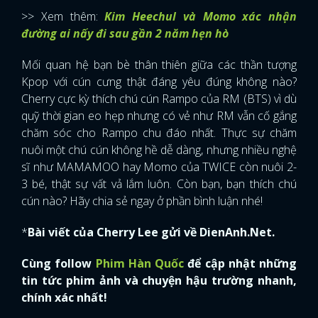
>> Xem thêm:
Kim Heechul và Momo xác nhận
đường ai nấy đi sau gần 2 năm hẹn hò
Mối quan hệ bạn bè thân thiên giữa các thần tượng
Kpop với cún cưng thật đáng yêu đúng không nào?
Cherry cực kỳ thích chú cún Rampo của RM (BTS) vì dù
quỹ thời gian eo hẹp nhưng có vẻ như RM vẫn cố gắng
chăm sóc cho Rampo chu đáo nhất. Thực sự chăm
nuôi một chú cún không hề dễ dàng, nhưng nhiều nghệ
sĩ như MAMAMOO hay Momo của TWICE còn nuôi 2-
3 bé, thật sự vất vả lắm luôn. Còn bạn, bạn thích chú
cún nào? Hãy chia sẻ ngay ở phần bình luận nhé!
*
Bài viết của Cherry Lee gửi về DienAnh.Net.
Cùng follow
Phim Hàn Quốc
để cập nhật những
tin tức phim ảnh và chuyện hậu trường nhanh,
chính xác nhất!