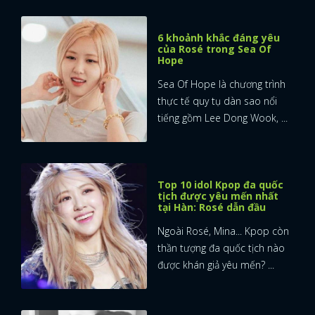
6 khoảnh khắc đáng yêu
của Rosé trong Sea Of
Hope
Sea Of Hope là chương trình
thực tế quy tụ dàn sao nổi
tiếng gồm Lee Dong Wook, ...
Top 10 idol Kpop đa quốc
tịch được yêu mến nhất
tại Hàn: Rosé dẫn đầu
Ngoài Rosé, Mina... Kpop còn
thần tượng đa quốc tịch nào
được khán giả yêu mến? ...