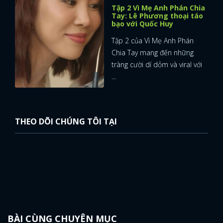
Tập 2 Vì Mẹ Anh Phán Chia
Tay: Lê Phương thoại táo
bạo với Quốc Huy
Tập 2 của Vì Mẹ Anh Phán
Chia Tay mang đến những
tràng cười dí dỏm và viral với
...
THEO DÕI CHÚNG TÔI TẠI
BÀI CÙNG CHUYÊN MỤC