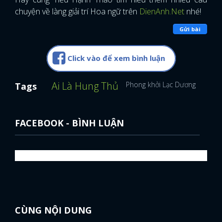
chuyện về làng giải trí Hoa ngữ trên
DienAnh.Net
nhé!
Gửi bài
Click vào để xem bình luận
Ai Là Hung Thủ
Phong khởi Lạc Dương
Vương
Tags
FACEBOOK - BÌNH LUẬN
CÙNG NỘI DUNG