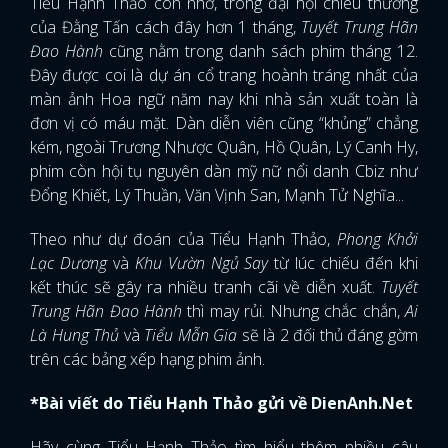
Tiểu Hạnh Thảo còn nhớ, trong đại hội chiêu thương
của Đằng Tấn cách đây hơn 1 tháng,
Tuyết Trung Hãn
Đao Hành
cũng nằm trong danh sách phim tháng 12.
Đây được coi là dự án cổ trang hoành tráng nhất của
màn ảnh Hoa ngữ năm nay khi nhà sản xuất toàn là
đơn vị có máu mặt. Dàn diễn viên cũng “khủng” chẳng
kém, ngoài Trương Nhược Quân, Hồ Quân, Lý Canh Hy,
phim còn hội tụ nguyên dàn mỹ nữ nổi danh Cbiz như
Đổng Khiết, Lý Thuần, Văn Vịnh San, Mạnh Tử Nghĩa...
Theo như dự đoán của Tiểu Hạnh Thảo,
Phong Khởi
Lạc Dương
và
Khu Vườn Ngủ Say
từ lúc chiếu đến khi
kết thúc sẽ gây ra nhiều tranh cãi về diễn xuất.
Tuyết
Trung Hãn Đao Hành
thì may rủi. Nhưng chắc chắn,
Ai
Là Hung Thủ
và
Tiểu Mẫn Gia
sẽ là 2 đối thủ đáng gờm
trên các bảng xếp hạng phim ảnh.
*Bài viết do Tiểu Hạnh Thảo gửi về DienAnh.Net
Hãy cùng Tiểu Hạnh Thảo tìm hiểu thêm nhiều câu