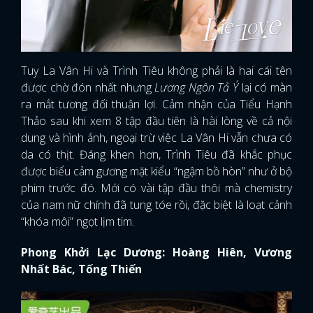
Tuy La Vân Hi và Trình Tiêu không phải là hai cái tên
được chờ đón nhất nhưng
Lương Ngôn Tả Ý
lại có màn
ra mắt tương đối thuận lợi. Cảm nhận của Tiểu Hạnh
Thảo sau khi xem 8 tập đầu tiên là hài lòng về cả nội
dung và hình ảnh, ngoại trừ việc La Vân Hi vẫn chưa có
da có thịt. Đáng khen hơn, Trình Tiêu đã khắc phục
được biểu cảm gương mặt kiểu “ngậm bồ hòn” như ở bộ
phim trước đó. Mới có vài tập đầu thôi mà chemistry
của nam nữ chính đã tung tóe rồi, đặc biệt là loạt cảnh
“khóa môi” ngọt lịm tim.
Phong Khởi Lạc Dương: Hoàng Hiên, Vương
Nhất Bác, Tống Thiến