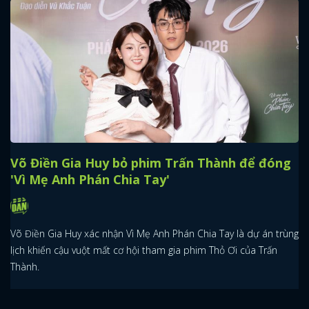
Võ Điền Gia Huy bỏ phim Trấn Thành để đóng
'Vì Mẹ Anh Phán Chia Tay'
Võ Điền Gia Huy xác nhận Vì Mẹ Anh Phán Chia Tay là dự án trùng
lịch khiến cậu vuột mất cơ hội tham gia phim Thỏ Ơi của Trấn
Thành.