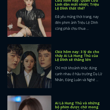
Cbiz hôm nay: Quân Cửu
Linh dần mất nhiệt; Triệu
Lệ Dĩnh thất thế?
Đã yếu mảng thời trang, nay
đến phim ảnh Triệu Lệ Dĩnh
cũng phải chịu thua ...
Cbiz hôm nay: 3 lý do cho
thấy Ai Là Hung Thủ của
Lệ Dĩnh sẽ thắng lớn
Chỉ một khoảnh khắc đứng
cạnh nhau ở hậu trường Dạ Lữ
Nhân, Đặng Luân và Nghê ...
Ai Là Hung Thủ và những
bộ phim được chờ mong