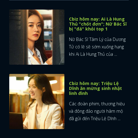
Cbiz hôm nay: Ai Là Hung
Thủ "chốt đơn"; Nữ Bác Sĩ
bị "đá" khỏi top 1
Nữ Bác Sĩ Tâm Lý của Dương
Tử có lẽ sẽ sớm xuống hạng
khi Ai Là Hung Thủ của ...
Cbiz hôm nay: Triệu Lệ
Dĩnh ăn mừng sinh nhật
linh đình
Các đoàn phim, thương hiệu
và đông đảo người hâm mộ
đã gửi đến Triệu Lệ Dĩnh ...