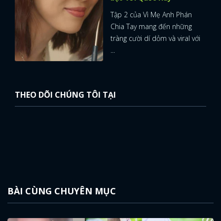
Tập 2 của Vì Mẹ Anh Phán
Chia Tay mang đến những
tràng cười dí dỏm và viral với
...
THEO DÕI CHÚNG TÔI TẠI
BÀI CÙNG CHUYÊN MỤC