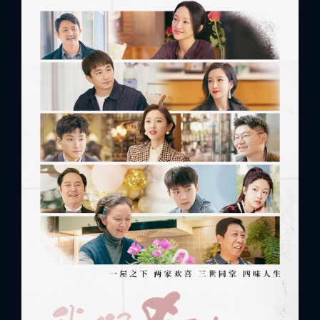
x
ĐĂNG NHẬP