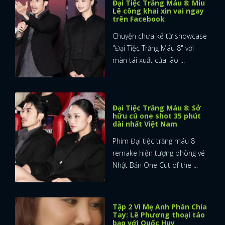
Đại Tiệc Trăng Máu 8: Miu
Lê công khai xin vai ngay
trên Facebook
Chuyện chưa kể từ showcase
"Đại Tiệc Trăng Máu 8" với
màn tái xuất của lão ...
Đại Tiệc Trăng Máu 8: Sở
hữu cú one shot 35 phút
dài nhất Việt Nam
Phim Đại tiệc trăng máu 8
remake hiện tượng phòng vé
Nhật Bản One Cut of the ...
Tập 2 Vì Mẹ Anh Phán Chia
Tay: Lê Phương thoại táo
bạo với Quốc Huy