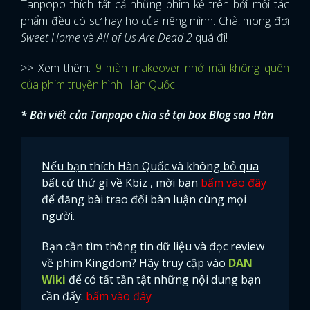
Tanpopo thích tất cả những phim kể trên bởi mỗi tác
phẩm đều có sự hay ho của riêng mình. Chà, mong đợi
Sweet Home
và
All of Us Are Dead 2
quá đi!
>> Xem thêm:
9 màn makeover nhớ mãi không quên
của phim truyền hình Hàn Quốc
* Bài viết của
Tanpopo
chia sẻ tại box
Blog sao Hàn
Nếu bạn thích Hàn Quốc và không bỏ qua
bất cứ thứ gì về Kbiz
, mời bạn
bấm vào đây
để đăng bài trao đổi bàn luận cùng mọi
người.
Bạn cần tìm thông tin dữ liệu và đọc review
về phim
Kingdom
? Hãy truy cập vào
DAN
Wiki
để có tất tần tật những nội dung bạn
cần đấy:
bấm vào đây