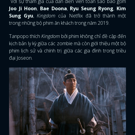
Với sự tham gia của dàn diễn viên toàn sao bao gồm
Joo Ji Hoon
,
Bae Doona
,
Ryu Seung Ryong
,
Kim
Sung Gyu
,
Kingdom
của Netflix đã trở thành một
trong những bộ phim ăn khách trong năm 2019.
Tanpopo thích
Kingdom
bởi phim không chỉ đề cập đến
kịch bản ly kỳ giữa các zombie mà còn giới thiệu một bộ
phim lịch sử và chính trị giữa các gia đình trong triều
đại Joseon.