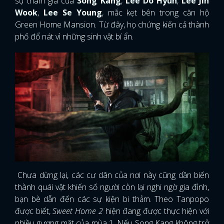
sự tham gia của
Song Kang
,
Lee Do Hyun
,
Lee Jin
Wook
,
Lee Se Young
, mắc kẹt bên trong căn hộ
Green Home Mansion. Từ đây, họ chứng kiến ​​cả thành
phố đổ nát vì những sinh vật bí ẩn.
Chưa dừng lại, các cư dân của nơi này cũng dần biến
thành quái vật khiến số người còn lại nghi ngờ gia đình,
bạn bè dẫn đến các sự kiện bi thảm. Theo Tanpopo
được biết,
Sweet Home 2
hiện đang được thực hiện với
nhiều gương mặt của mùa 1. Nếu Song Kang không trở