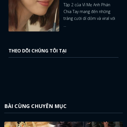
Tập 2 của Vì Mẹ Anh Phán
Chia Tay mang đến những
tràng cười dí dỏm và viral với
...
THEO DÕI CHÚNG TÔI TẠI
BÀI CÙNG CHUYÊN MỤC