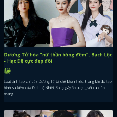
Dương Tử hóa "nữ thần bóng đêm", Bạch Lộc
- Hạc Đệ cực đẹp đôi
Loạt ảnh tạp chí của Dương Tử bị chê khá nhiều, trong khi đó tạo
hình sự kiện của Địch Lệ Nhiệt Ba lại gây ấn tượng với cư dân
mạng.