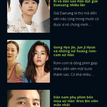
Ki và dàn sao Hàn đạt giải
Daesang nhiều lần
Giải Daesang là thứ mà diễn
viên nào cũng mong muốn có
được vì nó chứng minh ...
Gong Hyo Jin, Jun Ji Hyun
và những nữ hoàng rom-
com xứ Hàn
Rom-com là dòng phim giúp
nhiều diễn viên một bước
thành sao. Có khá nhiều ...
Dàn nam phụ phim bốn
mùa xứ Hàn: Won Bin viên
mãn nhất