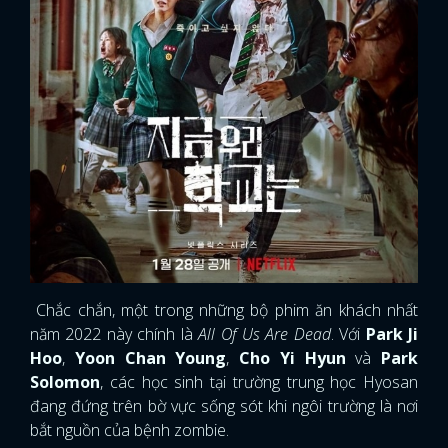
Chắc chắn, một trong những bộ phim ăn khách nhất
năm 2022 này chính là
All Of Us Are Dead
. Với
Park Ji
Hoo
,
Yoon Chan Young
,
Cho Yi Hyun
và
Park
Solomon
, các học sinh tại trường trung học Hyosan
x
đang đứng trên bờ vực sống sót khi ngôi trường là nơi
ĐĂNG NHẬP
bắt nguồn của bệnh zombie.