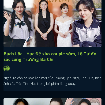
Bạch Lộc - Hạc Đệ xào couple sớm, Lộ Tư đọ
sắc cùng Trương Bá Chi
Ngoài ra còn có loạt ảnh mới của Trương Tịnh Nghi, Châu Dã, hình
ảnh của Trần Tinh Húc trong bộ phim đang quay.