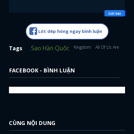
Gửi bài
Lót dép hóng ngay bình luận
Sao Hàn Quốc
Kingdom
All Of Us Are Dead
Tags
FACEBOOK - BÌNH LUẬN
CÙNG NỘI DUNG