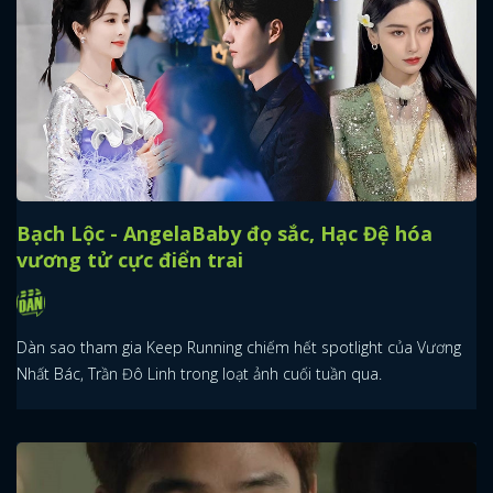
Bạch Lộc - AngelaBaby đọ sắc, Hạc Đệ hóa
vương tử cực điển trai
Dàn sao tham gia Keep Running chiếm hết spotlight của Vương
Nhất Bác, Trần Đô Linh trong loạt ảnh cuối tuần qua.