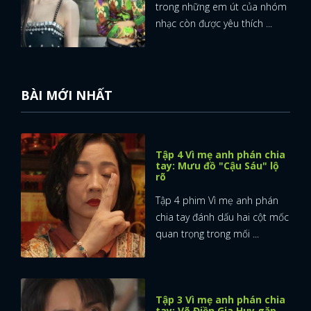
trong những em út của nhóm
nhạc còn được yêu thích ...
BÀI MỚI NHẤT
Tập 4 Vì mẹ anh phán chia
tay: Mưu đồ "Cậu Sáu" lộ
rõ
Tập 4 phim Vì mẹ anh phán
chia tay đánh dấu hai cột mốc
quan trọng trong mối ...
Tập 3 Vì mẹ anh phán chia
tay: Võ Điền Gia Huy gặp