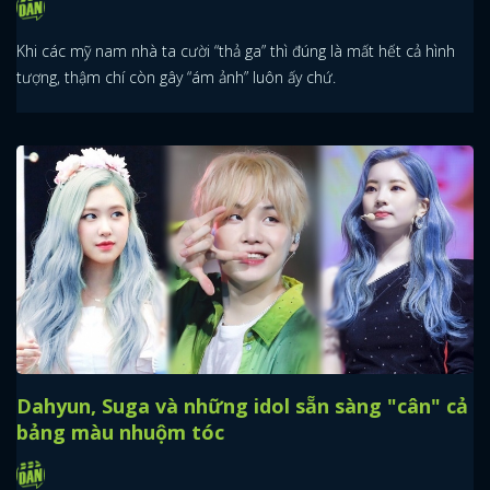
Khi các mỹ nam nhà ta cười “thả ga” thì đúng là mất hết cả hình
tượng, thậm chí còn gây “ám ảnh” luôn ấy chứ.
Dahyun, Suga và những idol sẵn sàng "cân" cả
bảng màu nhuộm tóc