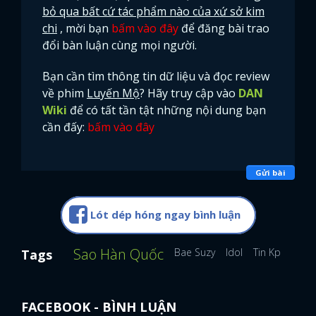
bỏ qua bất cứ tác phẩm nào của xứ sở kim
chi
, mời bạn
bấm vào đây
để đăng bài trao
đổi bàn luận cùng mọi người.
Bạn cần tìm thông tin dữ liệu và đọc review
về phim
Luyến Mộ
? Hãy truy cập vào
DAN
Wiki
để có tất tần tật những nội dung bạn
cần đấy:
bấm vào đây
Gửi bài
Lót dép hóng ngay bình luận
Sao Hàn Quốc
Bae Suzy
Idol
Tin Kpop
Tags
x
ĐĂNG NHẬP
FACEBOOK - BÌNH LUẬN