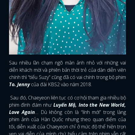
Sau nhiều lần chạm ngõ màn ảnh nhỏ với những vai
diễn khách mời và phiên bản thời trẻ của dàn diễn viên
chính thì “tiểu Suzy” cũng đã có vai chính trong bộ phim
To. Jenny
của đài KBS2 vào năm 2018.
Sau đó, Chaeyeon liên tục có cơ hội tham gia nhiều bộ
phim đình đám như
Luyến Mộ, Into the New World,
Love Again
… Dù không còn là “lính mới” trong làng
phim ảnh của Hàn Quốc nhưng theo quan điểm của
tôi, diễn xuất của Chaeyeon chỉ ở mức độ thể hiện trọn
vẹn vai diễn của mình chứ biểu cảm trên phim vẫn rất