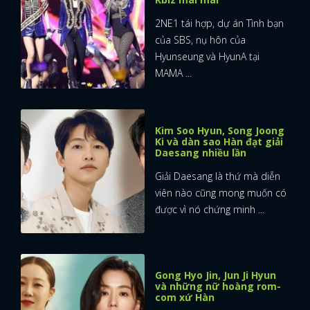
2NE1 tái hợp, dự án Tình bạn
của SBS, nụ hôn của
Hyunseung và HyunA tại
MAMA ...
Kim Soo Hyun, Song Joong
Ki và dàn sao Hàn đạt giải
Daesang nhiều lần
Giải Daesang là thứ mà diễn
viên nào cũng mong muốn có
được vì nó chứng minh ...
Gong Hyo Jin, Jun Ji Hyun
và những nữ hoàng rom-
com xứ Hàn