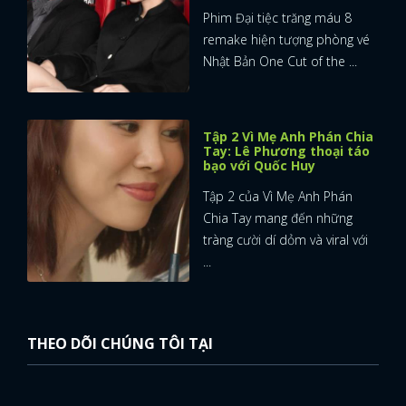
Phim Đại tiệc trăng máu 8
remake hiện tượng phòng vé
Nhật Bản One Cut of the ...
Tập 2 Vì Mẹ Anh Phán Chia
Tay: Lê Phương thoại táo
bạo với Quốc Huy
Tập 2 của Vì Mẹ Anh Phán
Chia Tay mang đến những
tràng cười dí dỏm và viral với
...
THEO DÕI CHÚNG TÔI TẠI