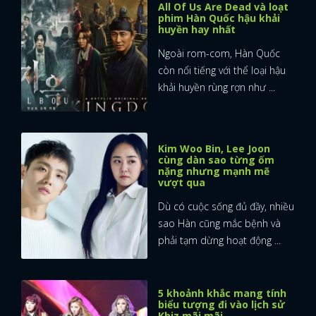
All Of Us Are Dead và loạt
phim Hàn Quốc hậu khải
huyền hay nhất
Ngoài rom-com, Hàn Quốc
còn nổi tiếng với thể loại hậu
khải huyền rùng rợn như ...
Kim Woo Bin, Lee Joon
cùng dàn sao từng ốm
nặng nhưng mạnh mẽ
vượt qua
Dù có cuộc sống đủ đầy, nhiều
sao Hàn cũng mắc bệnh và
phải tạm dừng hoạt động ...
5 khoảnh khắc mang tính
biểu tượng đi vào lịch sử
Kbiz mãi mãi