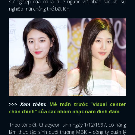
sự nghiệp của cô lại tỉ lệ ngược với nhan sắc khi sự
nghiệp mãi chẳng thể bật lên.
>>> Xem thêm:
Mê mẩn trước "visual center
chân chính" của các nhóm nhạc nam đình đám
Theo tôi biết, Chaeyeon sinh ngày 1/12/1997, cô nàng
làm thực tập sinh dưới trướng MBK – công ty quản lý