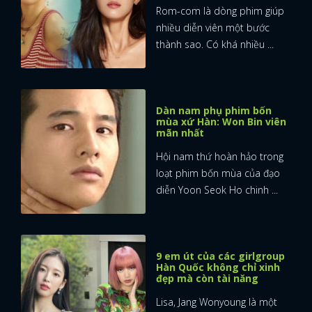
Rom-com là dòng phim giúp
nhiều diễn viên một bước
thành sao. Có khá nhiều ...
Dàn nam phụ phim bốn
mùa xứ Hàn: Won Bin viên
mãn nhất
Hội nam thứ hoàn hảo trong
loạt phim bốn mùa của đạo
diễn Yoon Seok Ho chinh ...
9 em út của các girlgroup
Hàn Quốc không chỉ xinh
đẹp mà còn tài năng
Lisa, Jang Wonyoung là một