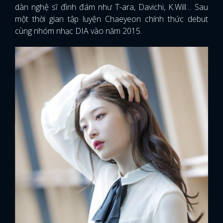
dàn nghệ sĩ đình đám như T-ara, Davichi, K.Will… Sau
một thời gian tập luyện Chaeyeon chính thức debut
cùng nhóm nhạc DIA vào năm 2015.