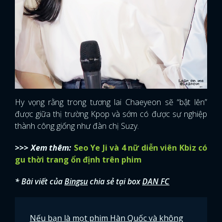
Hy vọng rằng trong tương lai Chaeyeon sẽ “bật lên”
được giữa thị trường Kpop và sớm có được sự nghiệp
thành công giống như đàn chị Suzy.
>>> Xem thêm:
Seo Ye Ji và 4 nữ diễn viên Kbiz có
gu thời trang ổn định trên phim
* Bài viết của
Bingsu
chia sẻ tại box
DAN FC
Nếu bạn là mọt phim Hàn Quốc và không