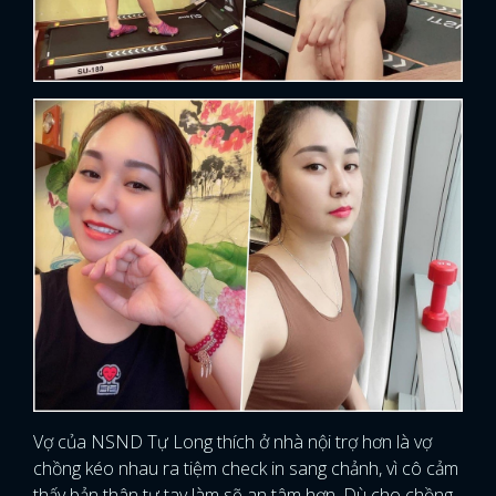
FACEBOOK
GOOGLE
Vợ của NSND Tự Long thích ở nhà nội trợ hơn là vợ
chồng kéo nhau ra tiệm check in sang chảnh, vì cô cảm
thấy bản thân tự tay làm sẽ an tâm hơn. Dù cho chồng