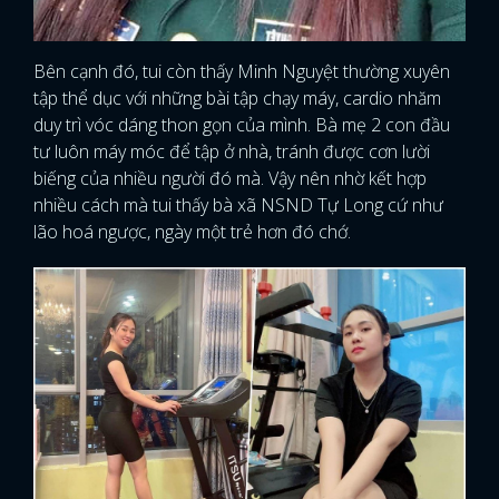
Bên cạnh đó, tui còn thấy Minh Nguyệt thường xuyên
tập thể dục với những bài tập chạy máy, cardio nhăm
duy trì vóc dáng thon gọn của mình. Bà mẹ 2 con đầu
tư luôn máy móc để tập ở nhà, tránh được cơn lười
biếng của nhiều người đó mà. Vậy nên nhờ kết hợp
nhiều cách mà tui thấy bà xã NSND Tự Long cứ như
lão hoá ngược, ngày một trẻ hơn đó chớ.
x
ĐĂNG NHẬP