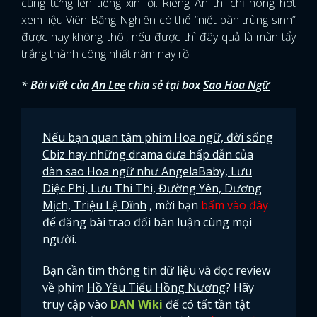
cũng từng lên tiếng xin lỗi. Riêng An thì chỉ hóng hớt
xem liệu Viên Băng Nghiên có thể “niết bàn trùng sinh”
được hay không thôi, nếu được thì đây quả là màn tẩy
trắng thành công nhất năm nay rồi.
* Bài viết của
An Lee
chia sẻ tại box
Sao Hoa Ngữ
Nếu bạn quan tâm phim Hoa ngữ, đời sống
Cbiz hay những drama dưa hấp dẫn của
dàn sao Hoa ngữ như AngelaBaby, Lưu
Diệc Phi, Lưu Thi Thi, Đường Yên, Dương
Mịch, Triệu Lệ Dĩnh
, mời bạn
bấm vào đây
để đăng bài trao đổi bàn luận cùng mọi
người.
Bạn cần tìm thông tin dữ liệu và đọc review
x
về phim
Hồ Yêu Tiểu Hồng Nương
? Hãy
ĐĂNG NHẬP
truy cập vào
DAN Wiki
để có tất tần tật