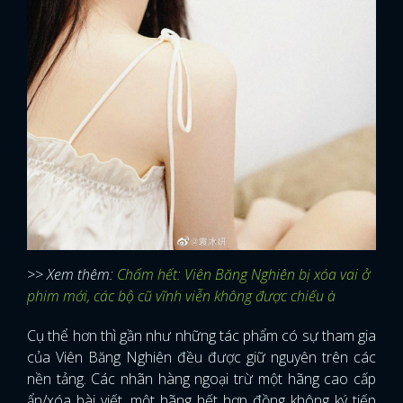
>> Xem thêm:
Chấm hết: Viên Băng Nghiên bị xóa vai ở
phim mới, các bộ cũ vĩnh viễn không được chiếu à
Cụ thể hơn thì gần như những tác phẩm có sự tham gia
của Viên Băng Nghiên đều được giữ nguyên trên các
nền tảng. Các nhãn hàng ngoại trừ một hãng cao cấp
ẩn/xóa bài viết, một hãng hết hợp đồng không ký tiếp