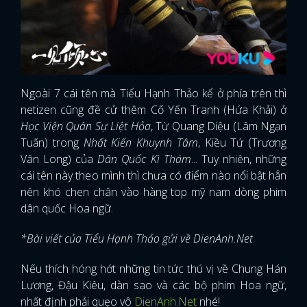
Ngoài 7 cái tên mà Tiểu Hạnh Thảo kể ở phía trên thì
netizen cũng đề cử thêm Cố Yến Tranh (Hứa Khải) ở
Học Viện Quân Sự Liệt Hỏa
, Từ Quang Diệu (Lâm Ngạn
Tuấn) trong
Nhất Kiến Khuynh Tâm
, Kiều Tứ (Trương
Vân Long) của
Dân Quốc Kì Thám
... Tuy nhiên, những
cái tên này theo mình thì chưa có điểm nào nổi bật hẳn
nên khó chen chân vào hàng top mỹ nam dòng phim
dân quốc Hoa ngữ.
*Bài viết của Tiểu Hạnh Thảo gửi về DienAnh.Net
Nếu thích hóng hớt những tin tức thú vị về Chung Hán
Lương, Đậu Kiêu, dàn sao và các bộ phim Hoa ngữ,
nhất định phải quẹo vô
DienAnh.Net
nhé!