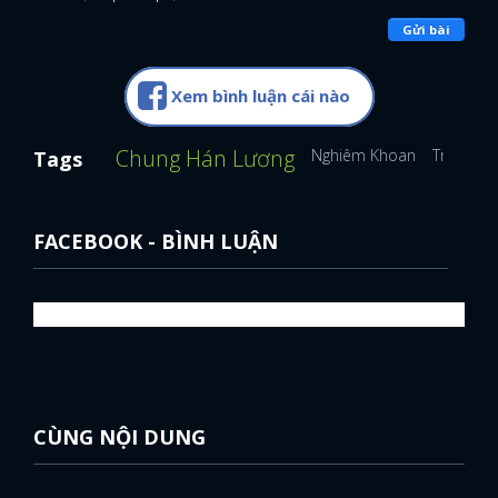
Gửi bài
Xem bình luận cái nào
Chung Hán Lương
Nghiêm Khoan
Trần Tin
Tags
FACEBOOK - BÌNH LUẬN
CÙNG NỘI DUNG