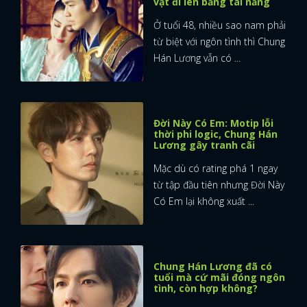
vật đi lên bằng tài năng
Ở tuổi 48, nhiều sao nam phải
từ biệt với ngôn tình thì Chung
Hán Lương vẫn có ...
Đời Này Có Em: Motip lỗi
thời phi logic, Chung Hán
Lương gây tranh cãi
Mặc dù có rating phá 1 ngay
từ tập đầu tiên nhưng Đời Này
Có Em lại không xuất ...
Chung Hán Lương đã có
tuổi mà cứ mãi đóng ngôn
tình, còn hợp không?