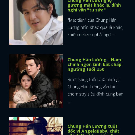
Chung Hán Lương lộ
gương mặt khác lạ, dính
nghi vấn "tu sửa"
"Mặt tiền" của Chung Hán
Lương nhìn khác quá là khác,
khiến netizen phải ngơ ...
Chung Hán Lương - Nam
chính ngôn tình bất chấp
ngưỡng tuổi U50
Bước sang tuổi U50 nhưng
Chung Hán Lương vẫn tạo
chemistry siêu đỉnh cùng bạn
...
Chung Hán Lương tuột
dốc vì AngelaBaby, chật