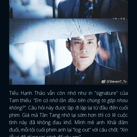
Tiểu Hạnh Thảo vẫn còn nhớ như in “signature” của
Tam thiếu:
“Em có nhớ lần đầu tiên chúng ta gặp nhau
không?”.
Câu hỏi này được lặp đi lặp lại từ đầu đến cuối
phim. Giá mà Tần Tang nhớ lại sớm hơn thì có lẽ cuộc
tình này đã không đau khổ. Mình mê anh Khải đắm
đuối, mỗi tội cuối phim anh lại “log out” với câu chốt:
“Xin
lỗi vì đã dùng sai cách để yêu em”.