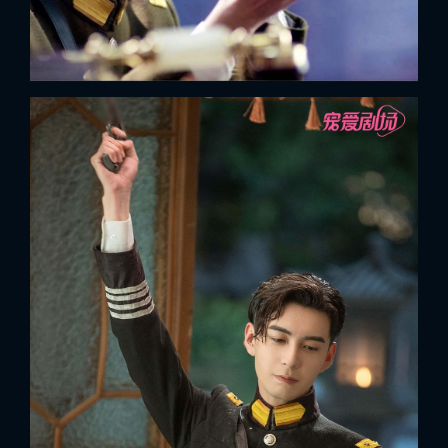
x
ĐĂNG NHẬP