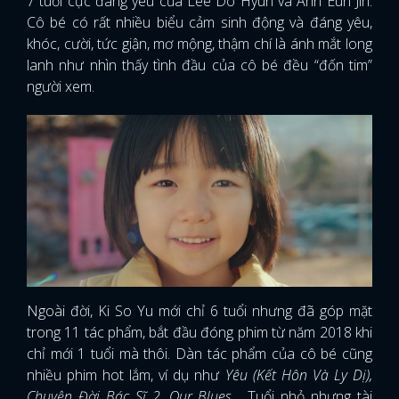
7 tuổi cực đáng yêu của Lee Do Hyun và Ahn Eun Jin.
Cô bé có rất nhiều biểu cảm sinh động và đáng yêu,
khóc, cười, tức giận, mơ mộng, thậm chí là ánh mắt long
lanh như nhìn thấy tình đầu của cô bé đều “đốn tim”
người xem.
Ngoài đời, Ki So Yu mới chỉ 6 tuổi nhưng đã góp mặt
trong 11 tác phẩm, bắt đầu đóng phim từ năm 2018 khi
chỉ mới 1 tuổi mà thôi. Dàn tác phẩm của cô bé cũng
x
ĐĂNG NHẬP
nhiều phim hot lắm, ví dụ như
Yêu (Kết Hôn Và Ly Dị),
Chuyện Đời Bác Sĩ 2, Our Blues…
Tuổi nhỏ nhưng tài