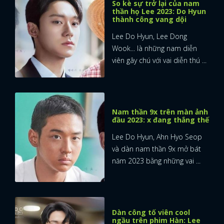
So kè sự trở lại của nam
thần họ Lee 2023: Do Hyun
thành công vang dội
Lee Do Hyun, Lee Dong
Wook... là những nam diễn
viên gây chú với vai diễn thú ...
Nam thần 9x trên màn ảnh
đầu 2023: x đang thắng thế
Lee Do Hyun, Ahn Hyo Seop
và dàn nam thần 9x mở bát
năm 2023 bằng những vai ...
Dàn công tố viên cool
ngầu trên phim Hàn: Lee