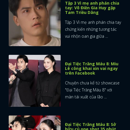
Tập 3 Vì mẹ anh phán chia
tay: Võ Điền Gia Huy gặp
Tam Triều Dâng
Tập 3 Vì mẹ anh phán chia tay
chứng kiến những tương tác
vui nhộn oan gia giữa ...
Đại Tiệc Trăng Máu 8: Miu
Lê công khai xin vai ngay
trên Facebook
Chuyện chưa kể từ showcase
"Đại Tiệc Trăng Máu 8" với
màn tái xuất của lão ...
Đại Tiệc Trăng Máu 8: Sở
hữu cú one shot 35 phút