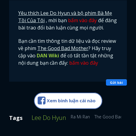
Yêu thích Lee Do Hyun và bộ phim Bà Mẹ
Tồi Của Tôi
, mời bạn
bấm vào đây
để đăng
bài trao đổi bàn luận cùng mọi người.
Bạn cần tìm thông tin dữ liệu và đọc review
về phim
The Good Bad Mother
? Hãy truy
cập vào
DAN Wiki
để có tất tần tật những
nội dung bạn cần đấy:
bấm vào đây
Gửi bài
Xem bình luận cái nào
Lee Do Hyun
Ra Mi Ran
The Good Bad Moth
Tags