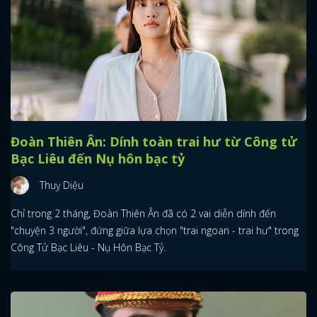
Đoàn Thiên Ân: Dính toàn trai hư từ Công tử
Bạc Liêu đến Nụ hôn bạc tỷ
Thuỵ Diệu
Chỉ trong 2 tháng, Đoàn Thiên Ân đã có 2 vai diễn dính đến
"chuyện 3 người", đứng giữa lựa chọn "trai ngoan - trai hư" trong
Công Tử Bạc Liêu - Nụ Hôn Bạc Tỷ.