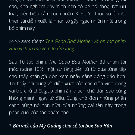
cao, kinh nghiệm đầy mình nên cô bé nói thoại rất lưu
FACEBOOK
GOOGLE
loát, diễn biểu cảm cực chuẩn. Ki So Yu thực sự là một
thiên tài diễn xuất, là nhân tố gây ngạc nhiên nhất trong
bộ phim này.
>>>> Xem thêm:
The Good Bad Mother và những phim
Hàn về tình mẹ xem là ấm lòng
Sau 10 tập phim,
The Good Bad Mother
đã chạm tới
mốc rating 10%, một sự tăng tiến từ từ qua từng tập
cho thấy khán giả đón xem ngày càng đông đảo hơn.
Tôi thấy nội dung và diễn xuất của các diễn viên đóng
vai trò chủ chốt giúp phim ăn khách chứ dàn sao cũng
không mạnh ngay từ đầu. Cùng chờ đón những phân
cảnh bùng nổ hơn nữa của những cái tên này trong
phần cuối của tác phẩm nhé.
* Bài viết của
Mỳ Quảng
chia sẻ tại box
Sao Hàn