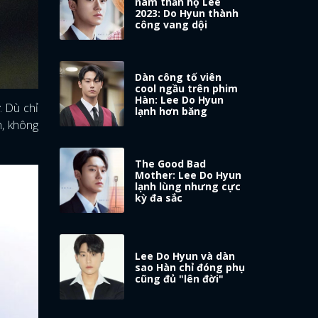
nam thần họ Lee
2023: Do Hyun thành
công vang dội
Dàn công tố viên
cool ngầu trên phim
Hàn: Lee Do Hyun
y
. Dù chỉ
lạnh hơn băng
h, không
The Good Bad
Mother: Lee Do Hyun
lạnh lùng nhưng cực
kỳ đa sắc
Lee Do Hyun và dàn
sao Hàn chỉ đóng phụ
cũng đủ "lên đời"