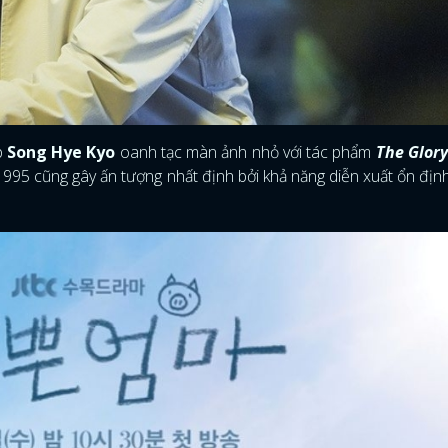
p
Song Hye Kyo
oanh tạc màn ảnh nhỏ với tác phẩm
The Glor
995 cũng gây ấn tượng nhất định bởi khả năng diễn xuất ổn địn