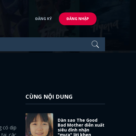
ĐĂNG KÝ
ĐĂNG NHẬP
CÙNG NỘI DUNG
Dàn sao The Good
Bad Mother diễn xuất
g có dịp
siêu đỉnh nhận
tại, các
"mưa" lời khen