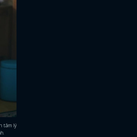
n tâm lý
nh.