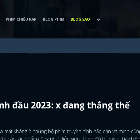
PHIM CHIẾU RẠP
BLOG PHIM
BLOG SAO
h đầu 2023: x đang thắng thế
mắt không ít những bộ phim truyền hình hấp dẫn và mình cũn
a các tác phẩm cũng như diễn viên. Theo đó thì mình thấy hiện 