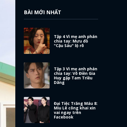
BÀI MỚI NHẤT
Tập 4 Vì mẹ anh phán
chia tay: Mưu đồ
"Cậu Sáu" lộ rõ
Tập 3 Vì mẹ anh phán
chia tay: Võ Điền Gia
Huy gặp Tam Triều
Dâng
Đại Tiệc Trăng Máu 8:
Miu Lê công khai xin
vai ngay trên
Facebook