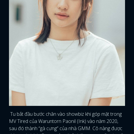
Tu bắt đầu bước chân vào showbiz khi góp mặt trong
MV Tired của Waruntorn Paonil (Ink) vào năm 2020,
sau đó thành “gà cưng” của nhà GMM. Cô nàng được