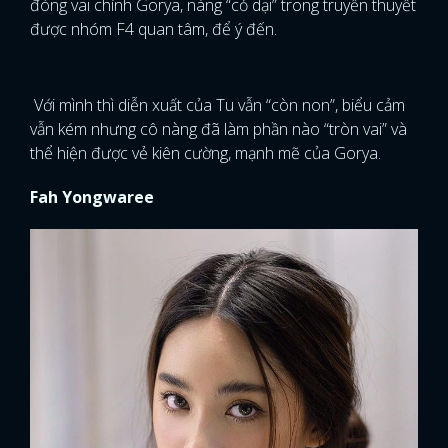
đóng vai chính Gorya, nàng “cỏ dại” trong truyền thuyết
được nhóm F4 quan tâm, để ý đến.
Với mình thì diễn xuất của Tu vẫn “còn non”, biểu cảm
vẫn kém nhưng cô nàng đã làm phần nào “tròn vai” và
thể hiện được vẻ kiên cường, mạnh mẽ của Gorya.
Fah Yongwaree