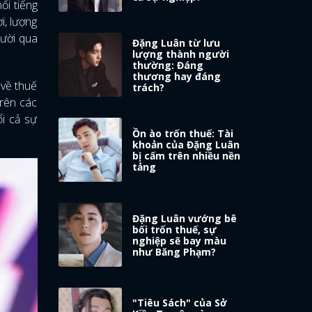
ổi tiếng
i, lượng
gười qua
Đặng Luân từ lưu
lượng thành người
thường: Đáng
thương hay đáng
 về thuế
trách?
trên các
ổi cả sự
Ồn ào trốn thuế: Tài
khoản của Đặng Luân
bị cấm trên nhiều nền
tảng
Đặng Luân vướng bê
bối trốn thuế, sự
nghiệp sẽ bay màu
như Băng Phạm?
"Tiêu Sách" của Sở