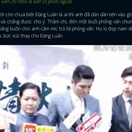
viên chỉ nhìn là biết có phim ngược
 còn chưa biết Đặng Luân là ai thì anh đã dần dần tiến vào giới g
 và chẳng được chú ý. Thậm chí, đến một buổi phỏng vấn chun
hẳng buồn cho anh cầm mic trả lời phỏng vấn. Họ lơ đẹp nam di
o, bức xúc thay cho Đặng Luân.