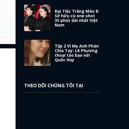
Đại Tiệc Trăng Máu 8:
Sở hữu cú one shot
35 phút dài nhất Việt
Nam
Tập 2 Vì Mẹ Anh Phán
Chia Tay: Lê Phương
thoại táo bạo với
Quốc Huy
THEO DÕI CHÚNG TÔI TẠI