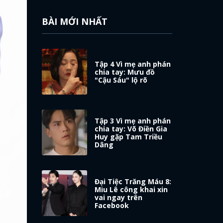
BÀI MỚI NHẤT
Tập 4 Vì mẹ anh phán
chia tay: Mưu đồ
"Cậu Sáu" lộ rõ
Tập 3 Vì mẹ anh phán
chia tay: Võ Điền Gia
Huy gặp Tam Triều
Dâng
Đại Tiệc Trăng Máu 8:
Miu Lê công khai xin
vai ngay trên
Facebook