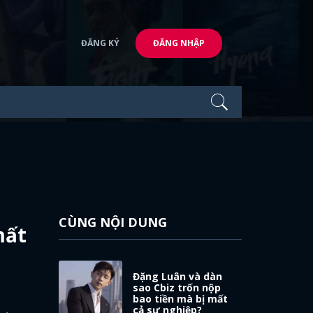
ĐĂNG KÝ
ĐĂNG NHẬP
CÙNG NỘI DUNG
mất
Đặng Luân và dàn
sao Cbiz trốn nộp
bao tiền mà bị mất
cả sự nghiệp?