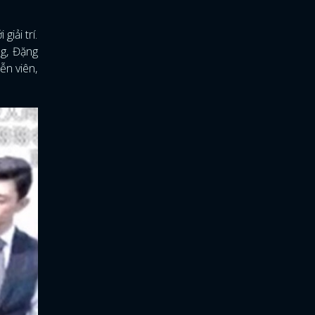
iải trí.
g, Đặng
ễn viên,