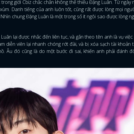
trong giới Cbiz chắc chắn không thể thiếu Đặng Luân. Từ ngày n
xùm. Danh tiếng của anh luôn tốt, cũng rất được lòng mọi ngườ
 Nhìn chung Đặng Luân là một trong số ít ngôi sao được lòng n
uân lại được nhắc đến liên tục, và gắn theo tên anh là vụ việc
m diễn viên lại nhanh chóng rớt đài, và bị xóa sạch tài khoản 
hồ. Âu đó cũng là do một bước đi sai, khiến anh phải đánh đ