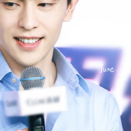
FACEBOOK
GOOGLE