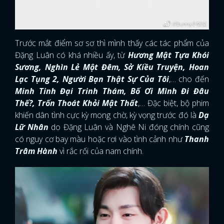
Trước mắt điểm sơ sơ thì mình thấy các tác phẩm của
Đặng Luân có khá nhiều ấy, từ
Hương Mật Tựa Khói
Sương, Nghìn Lẻ Một Đêm, Sở Kiều Truyện, Hoan
Lạc Tụng 2, Người Bạn Thật Sự Của Tôi
,… cho đến
Minh Tinh Đại Trinh Thám, Bố Ơi Mình Đi Đâu
Thế?, Trốn Thoát Khỏi Mật Thất
,… Đặc biệt, bộ phim
khiến dân tình cực kỳ mong chờ, kỳ vọng trước đó là
Dạ
Lữ Nhân
do Đặng Luân và Nghê Ni đóng chính cũng
có nguy cơ bay màu hoặc rơi vào tình cảnh như
Thanh
Trâm Hành
vì rắc rối của nam chính.
x
ĐĂNG NHẬP