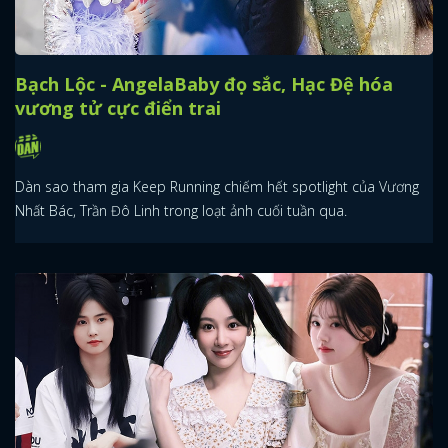
Bạch Lộc - AngelaBaby đọ sắc, Hạc Đệ hóa
vương tử cực điển trai
Dàn sao tham gia Keep Running chiếm hết spotlight của Vương
Nhất Bác, Trần Đô Linh trong loạt ảnh cuối tuần qua.