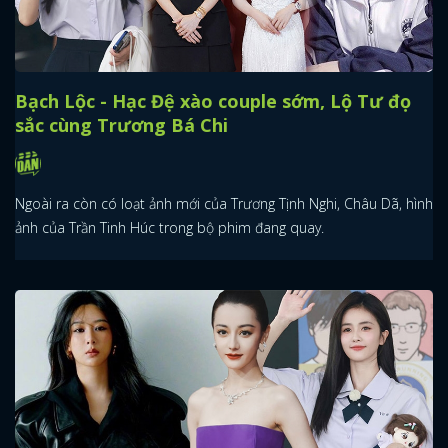
Bạch Lộc - Hạc Đệ xào couple sớm, Lộ Tư đọ
sắc cùng Trương Bá Chi
Ngoài ra còn có loạt ảnh mới của Trương Tịnh Nghi, Châu Dã, hình
ảnh của Trần Tinh Húc trong bộ phim đang quay.