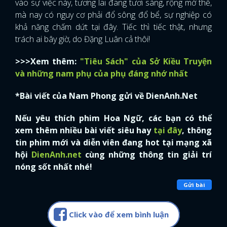
vào sự việc này, tương lai đang tươi sáng, rộng mở thế,
mà nay có nguy cơ phải đổ sông đổ bể, sự nghiệp có
khả năng chấm dứt tại đây. Tiếc thì tiếc thật, nhưng
trách ai bây giờ, do Đặng Luân cả thôi!
>>>Xem thêm:
"Tiêu Sách" của Sở Kiều Truyện
và những nam phụ của phụ đáng nhớ nhất
*Bài viết của Nam Phong gửi về DienAnh.Net
Nếu yêu thích phim Hoa Ngữ, các bạn có thể
xem thêm nhiều bài viết siêu hay
tại đây
, thông
tin phim mới và diễn viên đang hot tại mạng xã
hội
DienAnh.net
cùng những thông tin giải trí
nóng sốt nhất nhé!
Gửi bài
Click vào để xem bình luận