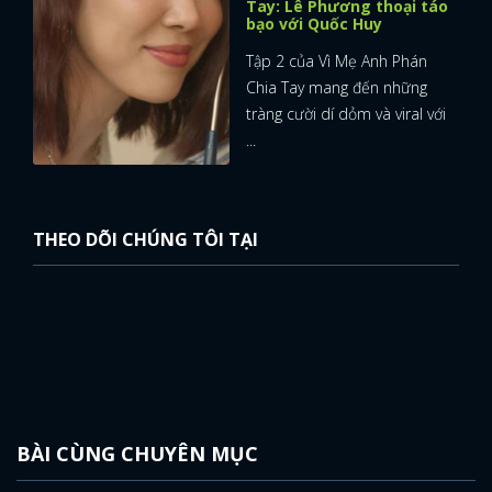
Tay: Lê Phương thoại táo
bạo với Quốc Huy
Tập 2 của Vì Mẹ Anh Phán
Chia Tay mang đến những
tràng cười dí dỏm và viral với
...
THEO DÕI CHÚNG TÔI TẠI
BÀI CÙNG CHUYÊN MỤC