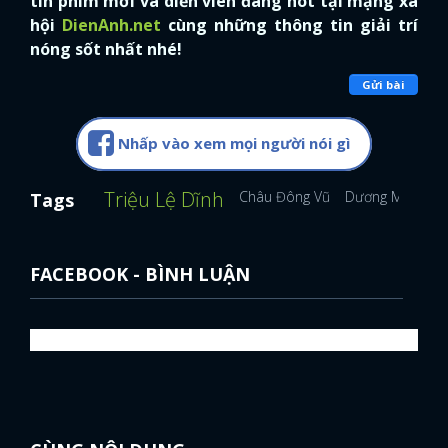
tin phim mới và diễn viên đang hot tại mạng xã
hội
DienAnh.net
cùng những thông tin giải trí
nóng sốt nhất nhé!
Gửi bài
Nhấp vào xem mọi người nói gì
Triệu Lệ Dĩnh
Châu Đông Vũ
Dương Mịch
A
Tags
FACEBOOK - BÌNH LUẬN