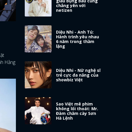
giấu bụng bầu cũng
chẳng yên với
netizen
Diệu Nhi - Anh Tú:
Hành trình yêu nhau
6 năm trong thầm
lặng
ặt
inh Hằng
Diệu Nhi - Nữ nghệ sĩ
trẻ cực đa năng của
showbiz Việt
Sao Việt mê phim
không lối thoát: Mr.
Đàm chăm cày Sơn
Hà Lệnh