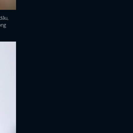
dâu,
ông