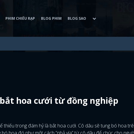
PHIM CHIẾU RẠP
BLOG PHIM
BLOG SAO
 bắt hoa cưới từ đồng nghiệp
 thiếu trong đám hỷ là bắt hoa cưới. Cô dâu sẽ tung bó hoa trê
y bó hoa đó như một cách “nhả vía” từ cô dâu để chúc cho ngườ