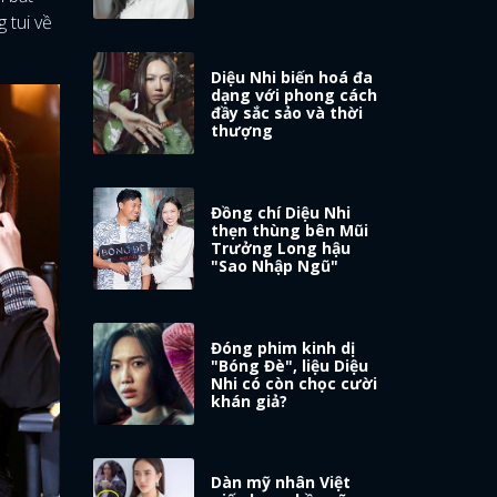
 tui về
Diệu Nhi biến hoá đa
dạng với phong cách
đầy sắc sảo và thời
thượng
Đồng chí Diệu Nhi
thẹn thùng bên Mũi
Trưởng Long hậu
"Sao Nhập Ngũ"
Đóng phim kinh dị
"Bóng Đè", liệu Diệu
Nhi có còn chọc cười
khán giả?
Dàn mỹ nhân Việt