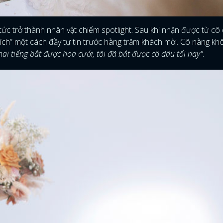
FACEBOOK
GOOGLE
tức trở thành nhân vật chiếm spotlight. Sau khi nhận được từ cô 
tích” một cách đầy tự tin trước hàng trăm khách mời. Cô nàng kh
hai tiếng bắt được hoa cưới, tôi đã bắt được cô dâu tối nay"
.