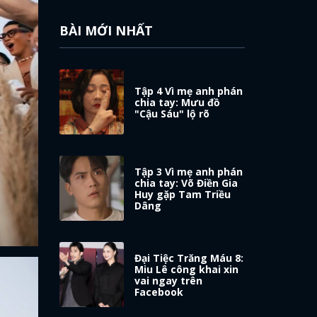
BÀI MỚI NHẤT
Tập 4 Vì mẹ anh phán
chia tay: Mưu đồ
"Cậu Sáu" lộ rõ
Tập 3 Vì mẹ anh phán
chia tay: Võ Điền Gia
Huy gặp Tam Triều
Dâng
Đại Tiệc Trăng Máu 8:
Miu Lê công khai xin
vai ngay trên
Facebook