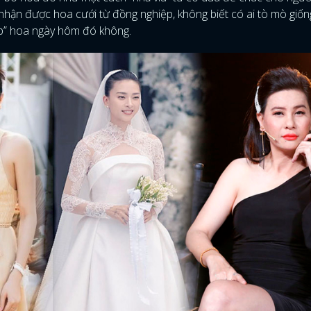
nhận được hoa cưới từ đồng nghiệp, không biết có ai tò mò giống
ụp” hoa ngày hôm đó không.