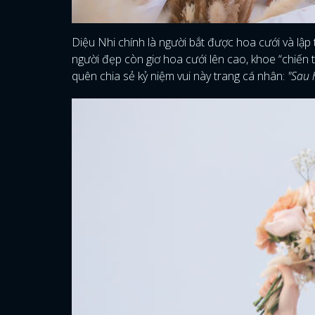
Diệu Nhi chính là người bắt được hoa cưới và lập 
người đẹp còn giơ hoa cưới lên cao, khoe “chiến 
quên chia sẻ kỷ niệm vui này trang cá nhân:
"Sau 