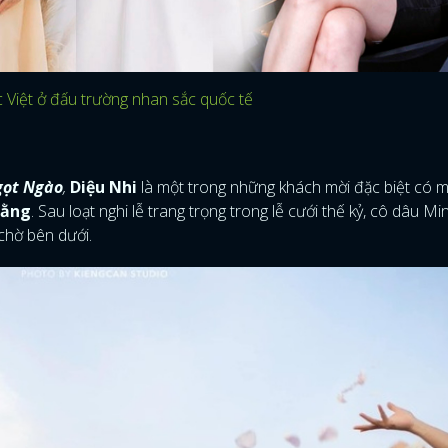
 Việt ở đấu trường nhan sắc quốc tế
gọt Ngào
,
Diệu Nhi
là một trong những khách mời đặc biệt có m
Hằng
. Sau loạt nghi lễ trang trọng trong lễ cưới thế kỷ, cô dâu M
chờ bên dưới.