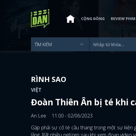
CỘNG ĐỒNG
REVIEW PHIM
RÌNH SAO
VIỆT
Đoàn Thiên Ân bị té khi 
An Lee
11:00 - 02/06/2023
Gặp phải sự cố té cầu thang trong một sự kiện 
lắng. Rất nhiều netizen sau khi xem đoạn video