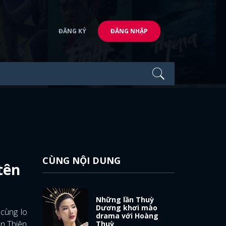
ĐĂNG KÝ
ĐĂNG NHẬP
CÙNG NỘI DUNG
tên
Những lần Thuỳ
Dương khơi mào
cùng lo
drama với Hoàng
àn Thiên
Thuỳ