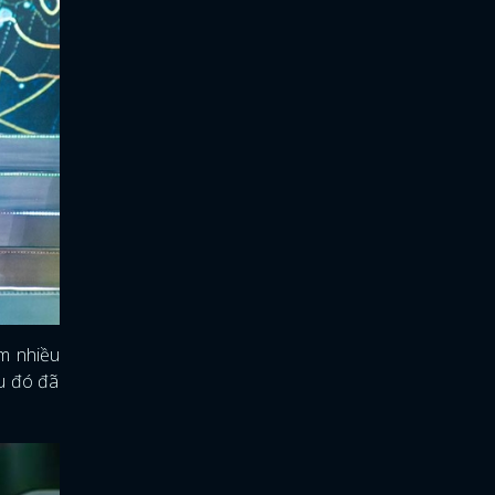
àm nhiều
au đó đã