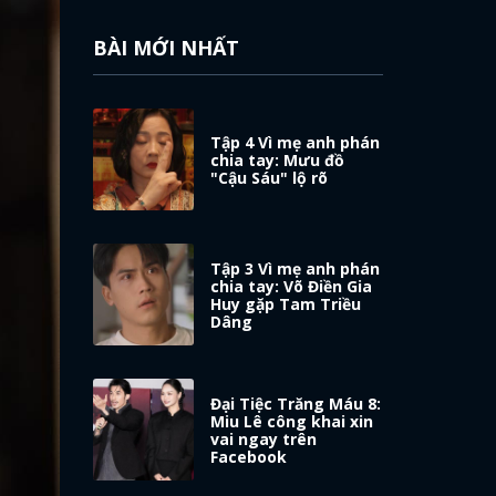
BÀI MỚI NHẤT
Tập 4 Vì mẹ anh phán
chia tay: Mưu đồ
"Cậu Sáu" lộ rõ
Tập 3 Vì mẹ anh phán
chia tay: Võ Điền Gia
Huy gặp Tam Triều
Dâng
Đại Tiệc Trăng Máu 8:
Miu Lê công khai xin
vai ngay trên
Facebook