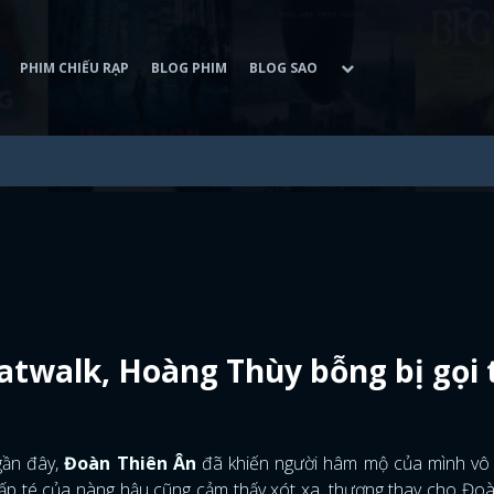
PHIM CHIẾU RẠP
BLOG PHIM
BLOG SAO
catwalk, Hoàng Thùy bỗng bị gọi 
gần đây,
Đoàn Thiên Ân
đã khiến người hâm mộ của mình vô 
 vấp té của nàng hậu cũng cảm thấy xót xa, thương thay cho Đo