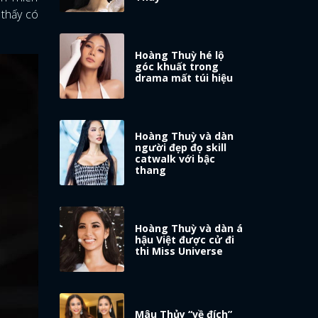
 thấy có
Hoàng Thuỳ hé lộ
góc khuất trong
drama mất túi hiệu
Hoàng Thuỳ và dàn
người đẹp đọ skill
catwalk với bậc
thang
Hoàng Thuỳ và dàn á
hậu Việt được cử đi
thi Miss Universe
Mâu Thủy “về đích”