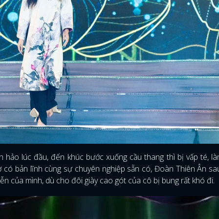
FACEBOOK
GOOGLE
 hảo lúc đầu, đến khúc bước xuống cầu thang thì bị vấp té, l
Nhờ có bản lĩnh cùng sự chuyên nghiệp sẵn có, Đoàn Thiên Ân s
iễn của mình, dù cho đôi giày cao gót của cô bị bung rất khó đi.