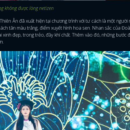
ng không được lòng netizen
Thiên Ân đã xuất hiện tại chương trình với tư cách là một người
 cách tân màu trắng, điểm xuyết hình hoa sen. Nhan sắc của Đo
ài xinh đẹp, trong trẻo, đầy khí chất. Thêm vào đó, những bước đ
ơn.
ĐĂNG NHẬP