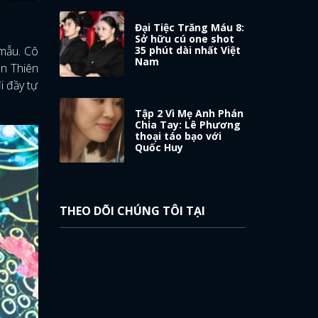
Đại Tiệc Trăng Máu 8:
Sở hữu cú one shot
35 phút dài nhất Việt
 mẫu. Cô
Nam
àn Thiên
i đầy tự
Tập 2 Vì Mẹ Anh Phán
Chia Tay: Lê Phương
thoại táo bạo với
Quốc Huy
THEO DÕI CHÚNG TÔI TẠI