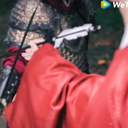
FACEBOOK
GOOGLE