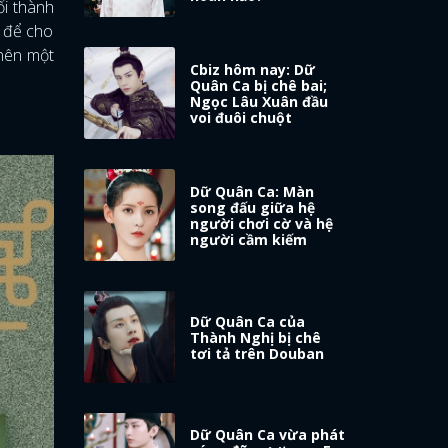
ổi thành
ẽ để cho
 nên một
Cbiz hôm nay: Dữ
Quân Ca bị chê bai;
Ngọc Lâu Xuân đầu
voi đuôi chuột
Dữ Quân Ca: Màn
song đấu giữa hệ
người chơi cờ và hệ
người cầm kiếm
Dữ Quân Ca của
Thành Nghị bị chê
tơi tả trên Douban
Dữ Quân Ca vừa phát