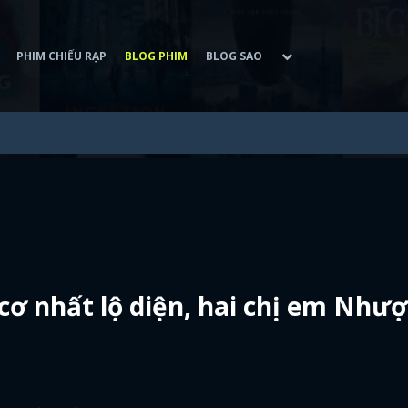
PHIM CHIẾU RẠP
BLOG PHIM
BLOG SAO
ơ nhất lộ diện, hai chị em Nhượ