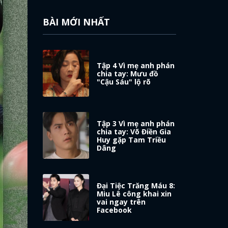
BÀI MỚI NHẤT
Tập 4 Vì mẹ anh phán
chia tay: Mưu đồ
"Cậu Sáu" lộ rõ
Tập 3 Vì mẹ anh phán
chia tay: Võ Điền Gia
Huy gặp Tam Triều
Dâng
Đại Tiệc Trăng Máu 8:
Miu Lê công khai xin
vai ngay trên
Facebook