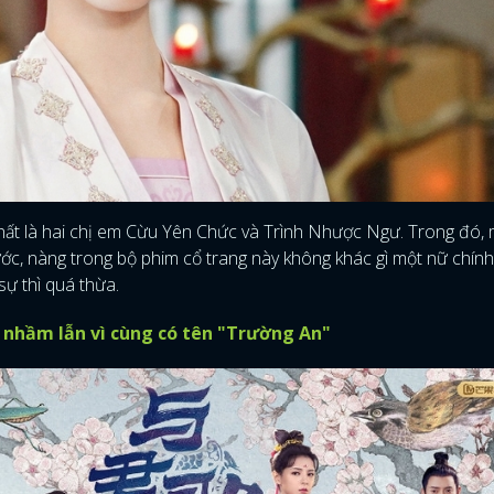
hất là hai chị em Cừu Yên Chức và Trình Nhược Ngư. Trong đó, 
ớc, nàng trong bộ phim cổ trang này không khác gì một nữ chín
sự thì quá thừa.
nhầm lẫn vì cùng có tên "Trường An"