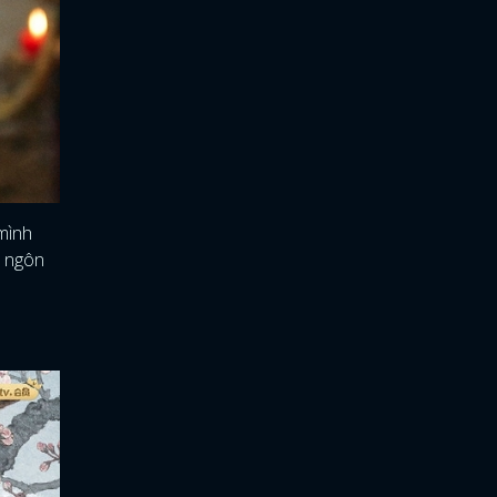
mình
h ngôn