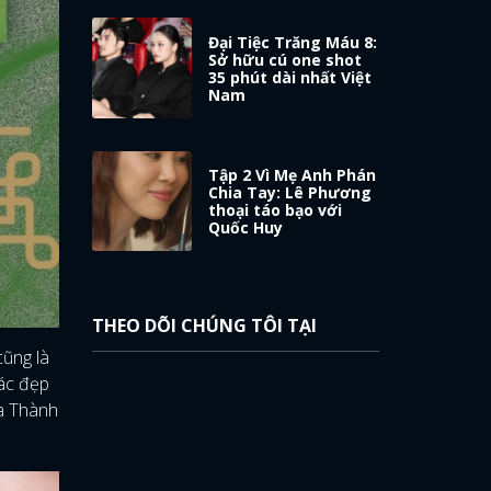
Đại Tiệc Trăng Máu 8:
Sở hữu cú one shot
35 phút dài nhất Việt
Nam
Tập 2 Vì Mẹ Anh Phán
Chia Tay: Lê Phương
thoại táo bạo với
Quốc Huy
THEO DÕI CHÚNG TÔI TẠI
cũng là
iác đẹp
ủa Thành