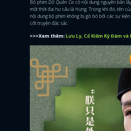
Bộ phim
Dữ Quân Ca
có nội dung nguyên bản lấy
một thời đại hư cấu là Hưng. Trong khi đó, tên 
nội dung bộ phim không bị gò bó bởi các sự kiện 
cốt truyện đặc sắc.
>>>Xem thêm:
Lưu Ly, Cổ Kiếm Kỳ Đàm và 