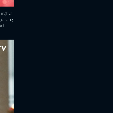
 mặt và
ụ, trang
 ảnh