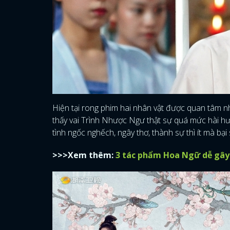
Hiện tại rong phim hai nhân vật được quan tâm n
thấy vai Trình Nhược Ngư thật sự quá mức hài hư
tình ngốc nghếch, ngây thơ, thành sự thì ít mà bại 
>>>Xem thêm:
3 tác phẩm Hoa Ngữ dễ gây 