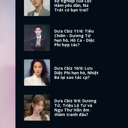
sự nghiệp của Lộc
Hàm yếu dần, Na
Trát có bạn trai?
Dưa Cbiz 11/6: Tiêu
Chiến - Dương Tử
hẹn hò, Hồ Ca - Diệc
Phi hợp tác?
Dưa Cbiz 10/6: Lưu
Diệc Phi hẹn hò, Nhiệt
Ba lại sao tác cp?
Dưa Cbiz 9/6: Dương
Tử, Triệu Lộ Tư và
Ngu Thư Hân âm
thầm tranh đấu?