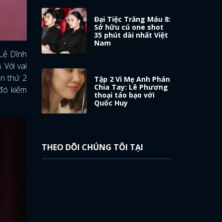
Đại Tiệc Trăng Máu 8:
Sở hữu cú one shot
35 phút dài nhất Việt
Nam
 Lệ Dĩnh
a. Với vai
ân thứ 2
Tập 2 Vì Mẹ Anh Phán
Chia Tay: Lê Phương
 đó kiếm
thoại táo bạo với
Quốc Huy
THEO DÕI CHÚNG TÔI TẠI