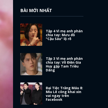
BÀI MỚI NHẤT
Tập 4 Vì mẹ anh phán
chia tay: Mưu đồ
"Cậu Sáu" lộ rõ
Tập 3 Vì mẹ anh phán
chia tay: Võ Điền Gia
Huy gặp Tam Triều
Dâng
Đại Tiệc Trăng Máu 8:
Miu Lê công khai xin
vai ngay trên
Facebook