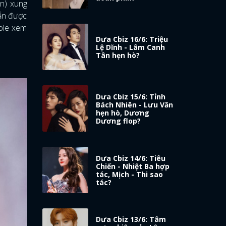
ồn) xung
vẫn được
role xem
Dưa Cbiz 16/6: Triệu
Lệ Dĩnh - Lâm Canh
Tân hẹn hò?
Dưa Cbiz 15/6: Tỉnh
Bách Nhiên - Lưu Văn
hẹn hò, Dương
Dương flop?
Dưa Cbiz 14/6: Tiêu
Chiến - Nhiệt Ba hợp
tác, Mịch - Thi sao
tác?
Dưa Cbiz 13/6: Tâm