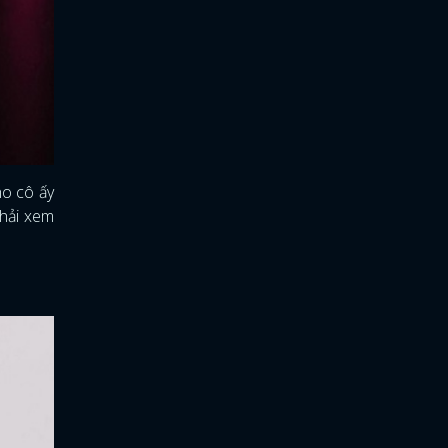
ho cô ấy
phải xem