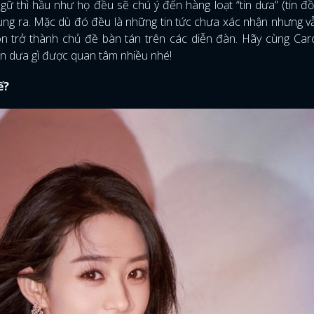
gữ thì hầu như họ đều sẽ chú ý đến hàng loạt “tin dưa” (tin đ
ung ra. Mặc dù đó đều là những tin tức chưa xác nhận nhưng 
òn trở thành chủ đề bàn tán trên các diễn đàn. Hãy cùng Ca
n dưa gì được quan tâm nhiều nhé!
ế?