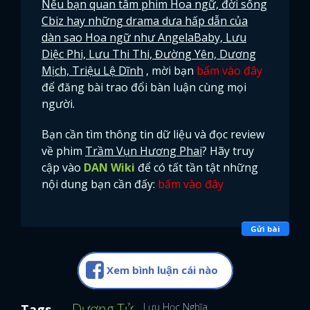
Nếu bạn quan tâm phim Hoa ngữ, đời sống
Cbiz hay những drama dưa hấp dẫn của
dàn sao Hoa ngữ như AngelaBaby, Lưu
Diệc Phi, Lưu Thi Thi, Đường Yên, Dương
Mịch, Triệu Lệ Dĩnh
, mời bạn
bấm vào đây
để đăng bài trao đổi bàn luận cùng mọi
người.
Bạn cần tìm thông tin dữ liệu và đọc review
về phim
Trầm Vụn Hương Phai
? Hãy truy
cập vào
DAN Wiki
để có tất tần tật những
nội dung bạn cần đấy:
bấm vào đây
Gửi bài
Xem bình luận cái nào
Dương Tử
Lưu Học Nghĩa
Tags