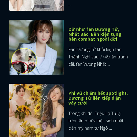
...
Dữ như fan Dương Tử,
Nhất Bác: Bên kiện tụng,
bên combat ngoài đời
Fan Dương Tử khởi kiện fan
Thành Nghị sau 7749 lần tranh
cãi, fan Vương Nhất ...
Phi Vũ chiếm hết spotlight,
Dương Tử liên tiếp diện
váy cưới
Trong khi đó, Triệu Lộ Tư lại
tươi tắn ở bữa tiệc sinh nhật,
dàn mỹ nam từ Ngô ...