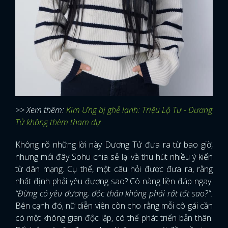
>> Xem thêm:
Kim Ưng bị ghẻ lạnh: Triệu Lộ Tư - Dương
Tử không thèm tham dự
Không rõ những lời này Dương Tử đưa ra từ bao giờ,
nhưng mới đây Sohu chia sẻ lại và thu hút nhiều ý kiến
từ dân mạng. Cụ thể, một câu hỏi được đưa ra, rằng
nhất định phải yêu đương sao? Cô nàng liền đáp ngay:
“Đừng có yêu đương, độc thân không phải rất tốt sao?”.
Bên cạnh đó, nữ diễn viên còn cho rằng mỗi cô gái cần
có một không gian độc lập, có thể phát triển bản thân.