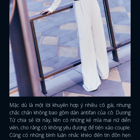
Mặc dù là một lời khuyên hợp ý nhiều cô gái, nhưng
chắc chắn không bao gồm dàn antifan của cô. Dương
Tử chia sẻ lời này, liền có những kẻ mỉa mai nữ diễn
viên, cho rằng cô không yêu đương để tiện xào couple.
Cũng có những bình luận nhắc khéo đến tin đồn hẹn