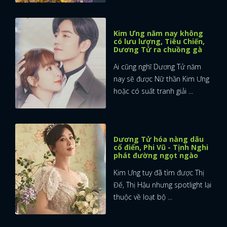
Kim Ưng năm nay không
có lưu lượng, Tiêu Chiến,
Dương Tử ra chuồng gà
Ai cũng nghĩ Dương Tử năm
nay sẽ được Nữ thần Kim Ưng
hoặc có suất tranh giải ...
Dương Tử hóa nàng dâu
cổ điển, Phi Vũ - Tịnh Nghi
phát đường ngọt ngào
Kim Ưng tuy đã tìm được Thị
Đế, Thị Hậu nhưng spotlight lại
thuộc về loạt bộ ...