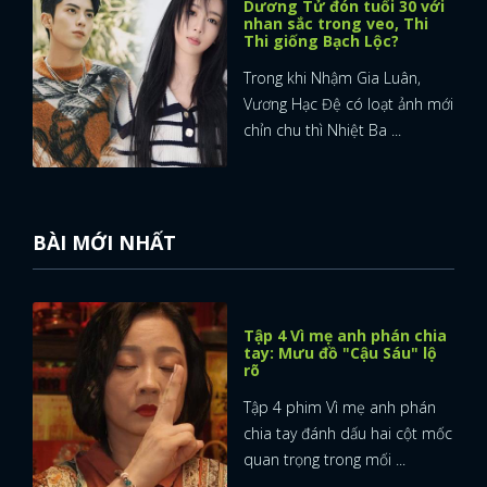
Dương Tử đón tuổi 30 với
nhan sắc trong veo, Thi
Thi giống Bạch Lộc?
FACEBOOK
GOOGLE
Trong khi Nhậm Gia Luân,
Vương Hạc Đệ có loạt ảnh mới
chỉn chu thì Nhiệt Ba ...
BÀI MỚI NHẤT
Tập 4 Vì mẹ anh phán chia
tay: Mưu đồ "Cậu Sáu" lộ
rõ
Tập 4 phim Vì mẹ anh phán
chia tay đánh dấu hai cột mốc
quan trọng trong mối ...