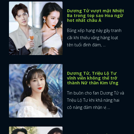
Dương Tử vượt mặt Nhiệt
Ba trong top sao Hoa ngữ
hot nhất châu Á
Bảng xếp hạng này gây tranh
cãi khi thiếu vắng hàng loạt
tên tuổi đình đám, ...
Dương Tử, Triệu Lộ Tư
vĩnh viễn không thể trở
thành Nữ thần Kim Ưng
Tin buồn cho fan Dương Tử và
Triệu Lộ Tư khi khả năng hai
cô nàng đảm nhận vị ...
x
ĐĂNG NHẬP