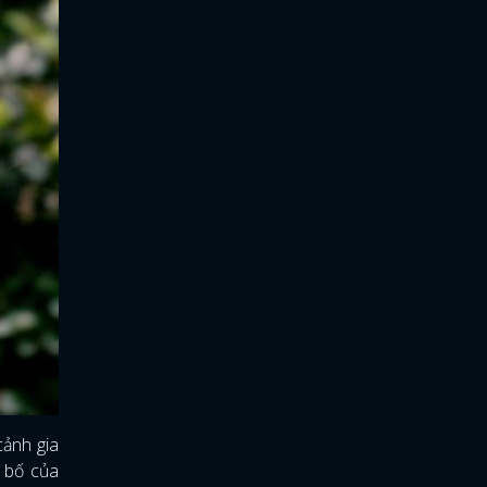
cảnh gia
, bố của