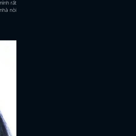
mình rất
 nhà nòi