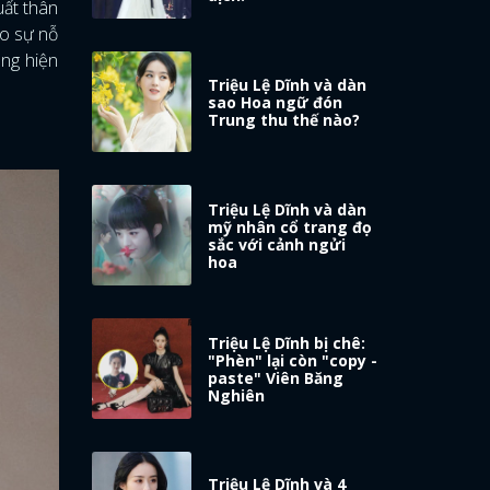
uất thân
ào sự nỗ
ếng hiện
Triệu Lệ Dĩnh và dàn
sao Hoa ngữ đón
Trung thu thế nào?
Triệu Lệ Dĩnh và dàn
mỹ nhân cổ trang đọ
sắc với cảnh ngửi
hoa
Triệu Lệ Dĩnh bị chê:
"Phèn" lại còn "copy -
paste" Viên Băng
Nghiên
Triệu Lệ Dĩnh và 4