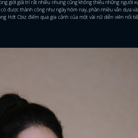
ong giới giải trí rất nhiều nhưng cũng không thiếu những người x
ể có được thành công như ngày hôm nay, phần nhiều vẫn dựa v
g Hớt Cbiz điểm qua gia cảnh của một vài nữ diễn viên nổi ti