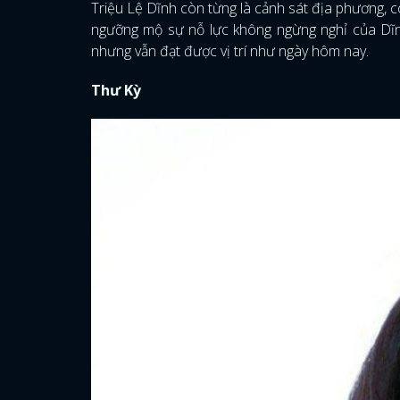
Triệu Lệ Dĩnh còn từng là cảnh sát địa phương, 
ngưỡng mộ sự nỗ lực không ngừng nghỉ của Dĩnh
nhưng vẫn đạt được vị trí như ngày hôm nay.
Thư Kỳ