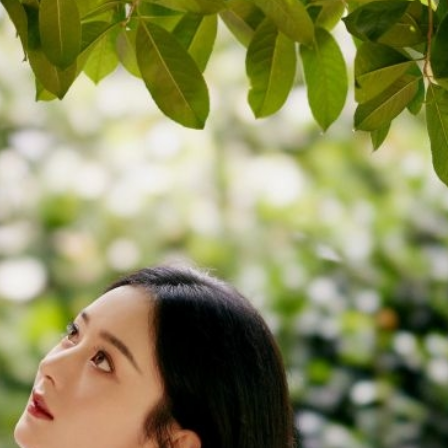
FACEBOOK
GOOGLE