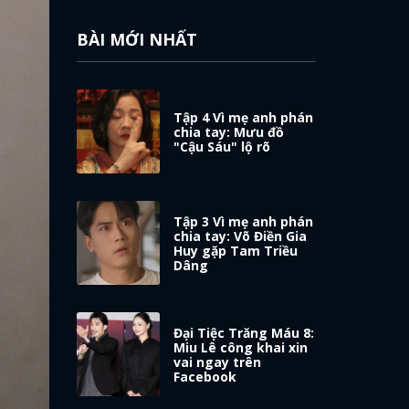
BÀI MỚI NHẤT
Tập 4 Vì mẹ anh phán
chia tay: Mưu đồ
"Cậu Sáu" lộ rõ
Tập 3 Vì mẹ anh phán
chia tay: Võ Điền Gia
Huy gặp Tam Triều
Dâng
Đại Tiệc Trăng Máu 8:
Miu Lê công khai xin
vai ngay trên
Facebook