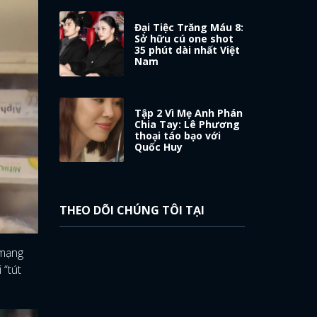
Đại Tiệc Trăng Máu 8:
Sở hữu cú one shot
35 phút dài nhất Việt
Nam
Tập 2 Vì Mẹ Anh Phán
Chia Tay: Lê Phương
thoại táo bạo với
Quốc Huy
THEO DÕI CHÚNG TÔI TẠI
 mạng
 “tút