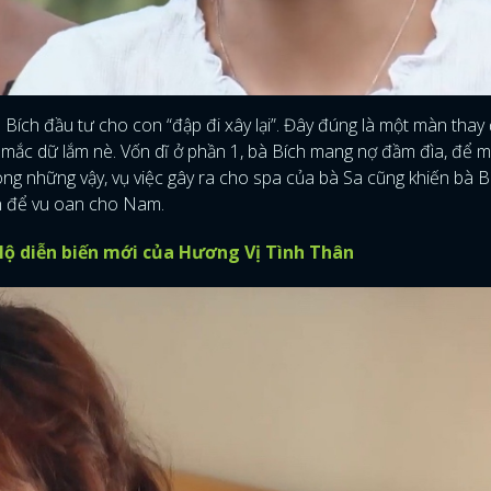
Bích đầu tư cho con “đập đi xây lại”. Đây đúng là một màn thay
mắc dữ lắm nè. Vốn dĩ ở phần 1, bà Bích mang nợ đầm đìa, để m
ong những vậy, vụ việc gây ra cho spa của bà Sa cũng khiến bà 
ên để vu oan cho Nam.
ộ diễn biến mới của Hương Vị Tình Thân