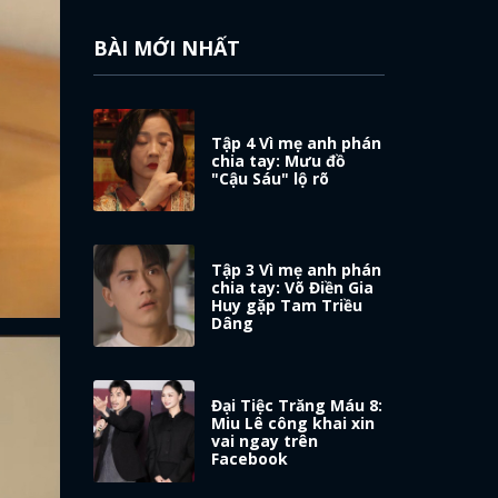
BÀI MỚI NHẤT
Tập 4 Vì mẹ anh phán
chia tay: Mưu đồ
"Cậu Sáu" lộ rõ
Tập 3 Vì mẹ anh phán
chia tay: Võ Điền Gia
Huy gặp Tam Triều
Dâng
Đại Tiệc Trăng Máu 8:
Miu Lê công khai xin
vai ngay trên
Facebook