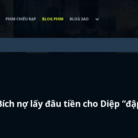
PHIM CHIẾU RẠP
BLOG PHIM
BLOG SAO
ích nợ lấy đâu tiền cho Diệp “đậ