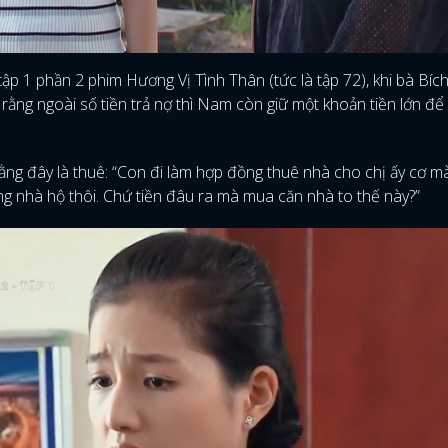
 tập 1 phần 2 phim Hương Vị Tình Thân (tức là tập 72), khi bà Bíc
rằng ngoài số tiền trả nợ thì Nam còn giữ một khoản tiền lớn đ
rằng đây là thuê: “Con đi làm hợp đồng thuê nhà cho chị ấy cơ m
ng nhà hộ thôi. Chứ tiền đâu ra mà mua căn nhà to thế này?”