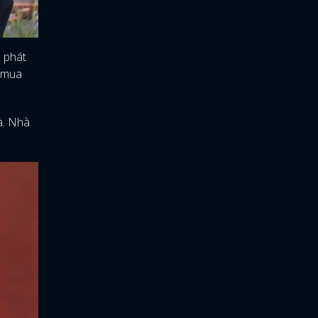
h phát
ể mua
à. Nhà