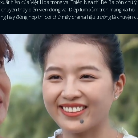
uất hiện của Việt Hoa trong vai Thiên Nga thì Bé Ba còn chú ý 
u chuyện thay diễn viên đóng vai Diệp lùm xùm trên mạng xã hội,
óng hay đóng hợp thì coi chứ mấy drama hậu trường là chuyện c