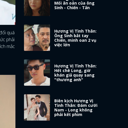
Mối ân oán của ông
Sinh - Chiến - Tấn
Hương Vị Tình Thân:
 đổi quá
Ông Sinh bắt tay
ức phải
Chiến, minh oan 2 vụ
việc lớn
Bích mắc
Hương Vị Tình Thân:
Hết chê Long, giờ
khán giả quay sang
"thương anh"
Biên kịch Hương Vị
Tình Thân: Đám cưới
Nam - Long không
phải kết phim