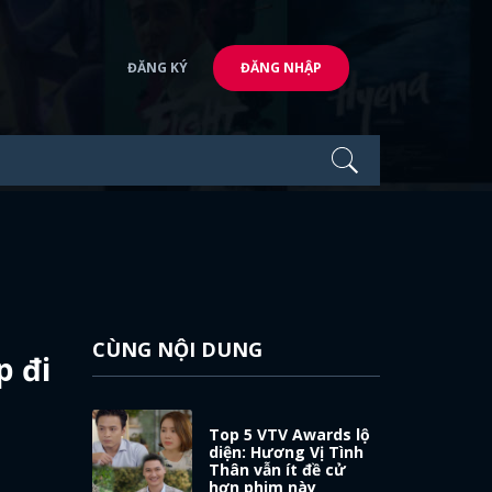
ĐĂNG KÝ
ĐĂNG NHẬP
CÙNG NỘI DUNG
p đi
Top 5 VTV Awards lộ
diện: Hương Vị Tình
Thân vẫn ít đề cử
hơn phim này