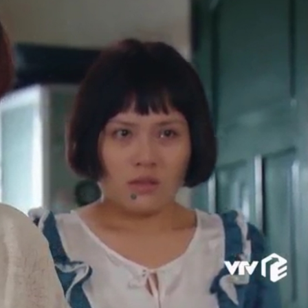
FACEBOOK
GOOGLE