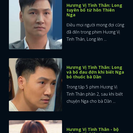
Hương Vị Tình Thân: Long
tuyên bố từ hôn Thiên
Nga
Điều mọi người mong đợi cũng
đã đến trong phim Hương Vị
Tình Thân, Long lên ...
Hương Vị Tình Thân: Long
và bố đau đớn khi biết Nga
bỏ thuốc bà Dần
Trong tập 5 phim Hương Vị
Tình Thân phần 2, sau khi biết
chuyện Nga cho bà Dần ...
Hương Vị Tình Thân - bộ