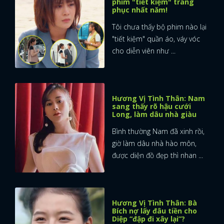
phim "tiết kiệm" trang
phục nhất năm!
Tôi chưa thấy bộ phim nào lại
"tiết kiệm" quần áo, váy vóc
cho diễn viên như ...
Hương Vị Tình Thân: Nam
sang thấy rõ hậu cưới
Long, làm dâu nhà giàu
Bình thường Nam đã xinh rồi,
giờ làm dâu nhà hào môn,
được diện đồ đẹp thì nhan ...
Hương Vị Tình Thân: Bà
Bích nợ lấy đâu tiền cho
Diệp “đập đi xây lại”?