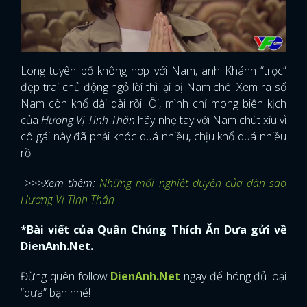
Long tuyên bố không hợp với Nam, anh Khánh “trọc”
đẹp trai chủ động ngỏ lời thì lại bị Nam chê. Xem ra số
Nam còn khổ dài dài rồi! Ôi, mình chỉ mong biên kịch
của
Hương Vị Tình Thân
hãy nhẹ tay với Nam chút xíu vì
cô gái này đã phải khóc quá nhiều, chịu khổ quá nhiều
rồi!
>>>Xem thêm:
Những mối nghiệt duyên của dàn sao
Hương Vị Tình Thân
*Bài viết của Quần Chúng Thích Ăn Dưa gửi về
DienAnh.Net.
Đừng quên follow
DienAnh.Net
ngay để hóng đủ loại
“dưa” bạn nhé!