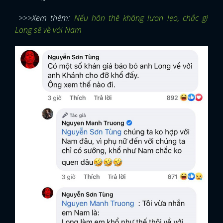
>>>Xem thêm:
Nếu hôn thê không lươn lẹo, chắc gì
Long sẽ về với Nam