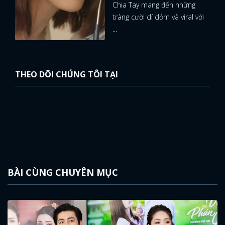
Chia Tay mang đến những
tràng cười dí dỏm và viral với
...
THEO DÕI CHÚNG TÔI TẠI
BÀI CÙNG CHUYÊN MỤC