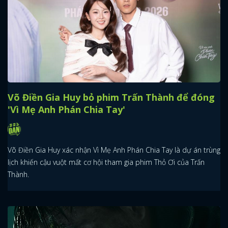
Võ Điền Gia Huy bỏ phim Trấn Thành để đóng
'Vì Mẹ Anh Phán Chia Tay'
Võ Điền Gia Huy xác nhận Vì Mẹ Anh Phán Chia Tay là dự án trùng
lịch khiến cậu vuột mất cơ hội tham gia phim Thỏ Ơi của Trấn
Thành.