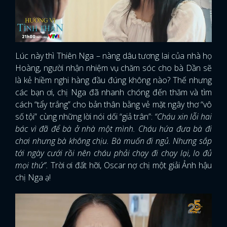
Lúc này thì Thiên Nga – nàng dâu tương lai của nhà họ
Hoàng, người nhận nhiệm vụ chăm sóc cho bà Dần sẽ
là kẻ hiềm nghi hàng đầu đúng không nào? Thế nhưng
các bạn ơi, chị Nga đã nhanh chóng đến thăm và tìm
cách “tẩy trắng” cho bản thân bằng vẻ mặt ngây thơ “vô
số tội” cùng những lời nói dối “giả trân”:
“Cháu xin lỗi hai
bác vì đã để bà ở nhà một mình. Cháu hứa đưa bà đi
chơi nhưng bà không chịu. Bà muốn đi ngủ. Nhưng sắp
tới ngày cưới rồi nên cháu phải chạy đi chạy lại, lo đủ
mọi thứ”.
Trời ơi đất hỡi, Oscar nợ chị một giải Ảnh hậu
chị Nga ạ!