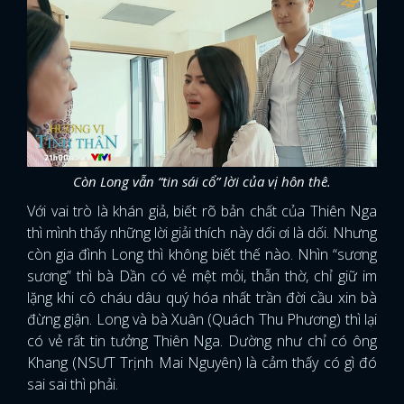
Còn Long vẫn “tin sái cổ” lời của vị hôn thê.
Với vai trò là khán giả, biết rõ bản chất của Thiên Nga
thì mình thấy những lời giải thích này dối ơi là dối. Nhưng
còn gia đình Long thì không biết thế nào. Nhìn “sương
sương” thì bà Dần có vẻ mệt mỏi, thẫn thờ, chỉ giữ im
lặng khi cô cháu dâu quý hóa nhất trần đời cầu xin bà
đừng giận. Long và bà Xuân (Quách Thu Phương) thì lại
có vẻ rất tin tưởng Thiên Nga. Dường như chỉ có ông
Khang (NSƯT Trịnh Mai Nguyên) là cảm thấy có gì đó
sai sai thì phải.