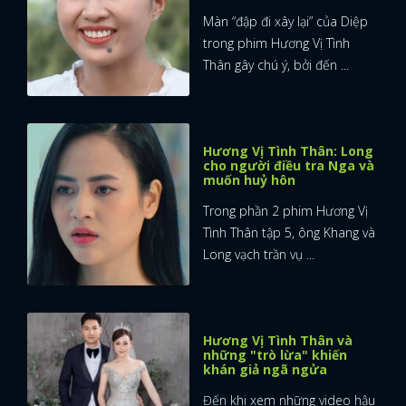
Màn “đập đi xây lại” của Diệp
trong phim Hương Vị Tình
Thân gây chú ý, bởi đến ...
Hương Vị Tình Thân: Long
cho người điều tra Nga và
muốn huỷ hôn
Trong phần 2 phim Hương Vị
Tình Thân tập 5, ông Khang và
Long vạch trần vụ ...
Hương Vị Tình Thân và
những "trò lừa" khiến
khán giả ngã ngửa
Đến khi xem những video hậu