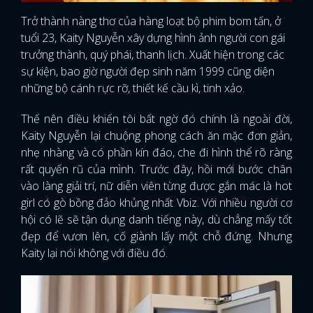
Trở thành nàng thơ của hàng loạt bộ phim bom tấn, ở
tuổi 23, Kaity Nguyễn xây dựng hình ảnh người con gái
trưởng thành, quý phái, thanh lịch. Xuất hiện trong các
sự kiện, bao giờ người đẹp sinh năm 1999 cũng diện
những bộ cánh rực rỡ, thiết kế cầu kì, tinh xảo.
Thế nên điều khiến tôi bất ngờ đó chính là ngoài đời,
Kaity Nguyễn lại chuộng phong cách ăn mặc đơn giản,
nhẹ nhàng và có phần kín đáo, che đi hình thể rõ ràng
rất quyến rũ của mình. Trước đây, hồi mới bước chân
vào làng giải trí, nữ diễn viên từng được gắn mác là hot
girl có gò bồng đảo khủng nhất Vbiz. Với nhiều người cơ
hội có lẽ sẽ tận dụng danh tiếng này, dù chẳng mấy tốt
đẹp để vươn lên, cố giành lấy một chỗ đứng. Nhưng
Kaity lại nói không với điều đó.