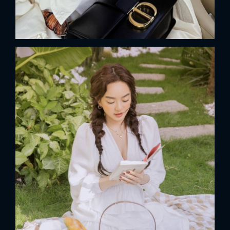
x
ĐĂNG NHẬP