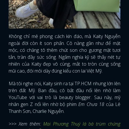
Không chỉ mê phong cách kín đáo, mà Kaity Nguyễn
ngoài đời còn ít son phấn. Cô nàng gần như để mặt
mộc, có chăng tô thêm chút son cho gương mặt tươi
tắn, tràn đầy sức sống. Ngắm nghía kỹ sẽ thấy nét tự
nhiên của Kaity đẹp vô cùng, mắt to tròn cùng sống
mũi cao, đôi môi dày đúng kiểu con lai Việt Mỹ.
Mà tôi nghe nói, Kaity sinh ra tại TP.HCM nhưng lớn lên
trên đất Mỹ. Ban đầu, cô bắt đầu nổi lên nhờ làm
YouTube với vai trò là beauty blogger. Sau này, mỹ
nhân gen Z nổi lên nhờ bộ phim
Em Chưa 18
của Lê
Thanh Sơn, Charlie Nguyễn.
>>> Xem thêm:
Mai Phương Thuý là bà trùm chứng