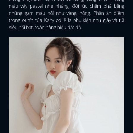
màu váy pastel nhẹ nhàng, đôi lúc chấm phá bằng
những gam màu nổi như vàng, hồng. Phần ăn điểm
trong outfit của Kaity có lẽ là phụ kiện như giày và túi
siêu nổi bật, toàn hàng hiệu đắt đỏ.