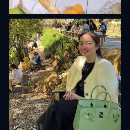
FACEBOOK
GOOGLE