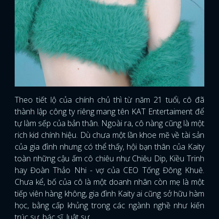
Theo tiết lộ của chính chủ thì từ năm 21 tuổi, cô đã
thành lập công ty riêng mang tên KAT Entertaiment để
tự làm sếp của bản thân. Ngoài ra, cô nàng cũng là một
rich kid chính hiệu. Dù chưa một lần khoe mẽ về tài sản
của gia đình nhưng có thể thấy, hội bạn thân của Kaity
toàn những cậu ấm cô chiêu như Chiêu Dip, Kiều Trinh
hay Đoàn Thảo Nhi - vợ của CEO Tống Đông Khuê.
Chưa kể, bố của cô là một doanh nhân còn mẹ là một
tiếp viên hàng không, gia đình Kaity ai cũng sở hữu hàm
học, bằng cấp khủng trong các ngành nghề như kiến
trúc sư, bác sĩ, luật sư,...