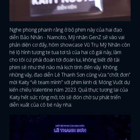
Nghe phong phanh rằng ở bộ phim này của hai đạo
diễn Bảo Nhân - Namcito, Mỹ nhân GenZ sẽ vào vai
phản diện cơ đấy, hôm showcase Vũ Trụ Mỹ Nhân còn
hé lộ hình tượng te tua tơi tả của hai cô gái này, làm
cho tôi cứ phải đoán tới đoán lui, không biết đề tài
phim sẽ như thế nào mà kịch tính đến vậy. Không
những vậy, đạo diễn Lê Thanh Sơn cũng vừa “chốt đơn”
mời Kaity “về team mình” với phim kinh dị Móng Vuốt dự
kiến chiếu Valentine năm 2023. Quả thực tương lai của
Kaity hết sức rộng mở, tôi sẽ đón chờ sự phát triển
diễn xuất của cô bé này nha.