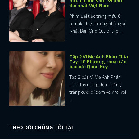
hữu cú one shot 35 phút
dài nhất Việt Nam
Phim Đại tiệc trăng máu 8
remake hiện tượng phòng vé
Nhật Bản One Cut of the ...
Tập 2 Vì Mẹ Anh Phán Chia
Tay: Lê Phương thoại táo
bạo với Quốc Huy
Tập 2 của Vì Mẹ Anh Phán
Chia Tay mang đến những
tràng cười dí dỏm và viral với
...
THEO DÕI CHÚNG TÔI TẠI