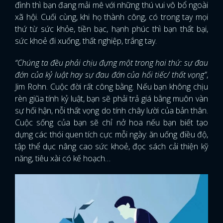
đình thì bạn đang mải mê với những thú vui vô bổ ngoài
xã hội. Cuối cùng, khi họ thành công, có trong tay mọi
thứ từ sức khỏe, tiền bạc, hạnh phúc thì bạn thất bại,
sức khoẻ đi xuống, thất nghiệp, trắng tay.
“Chúng ta đều phải chịu đựng một trong hai thứ: sự đau
đớn của kỷ luật hay sự đau đớn của hối tiếc/ thất vọng”
,
Jim Rohn. Cuộc đời rất công bằng. Nếu bạn không chịu
rèn giũa tính kỷ luật, bạn sẽ phải trả giá bằng muôn vàn
sự hối hận, nỗi thất vọng do tính chây lười của bản thân.
Cuộc sống của bạn sẽ chỉ nở hoa nếu bạn biết tạo
dựng các thói quen tích cực mỗi ngày: ăn uống điều độ,
tập thể dục nâng cao sức khoẻ, đọc sách cải thiện kỹ
năng, tiêu xài có kế hoạch…