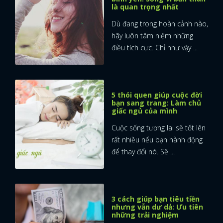
là quan trọng nhất
Dù đang trong hoàn cảnh nào,
hãy luôn tâm niệm những
điều tích cực. Chỉ như vậy ...
5 thói quen giúp cuộc đời
bạn sang trang: Làm chủ
giấc ngủ của mình
Cuộc sống tương lai sẽ tốt lên
rất nhiều nếu bạn hành động
để thay đổi nó. Sẽ ...
3 cách giúp bạn tiêu tiền
nhưng vẫn dư dả: Ưu tiên
những trải nghiệm