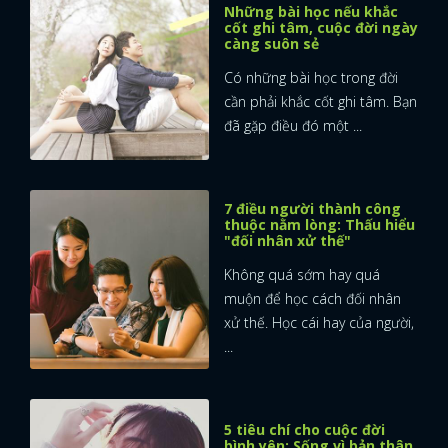
Những bài học nếu khắc
cốt ghi tâm, cuộc đời ngày
FACEBOOK
GOOGLE
càng suôn sẻ
Có những bài học trong đời
cần phải khắc cốt ghi tâm. Bạn
đã gặp điều đó một ...
7 điều người thành công
thuộc nằm lòng: Thấu hiểu
"đối nhân xử thế"
Không quá sớm hay quá
muộn để học cách đối nhân
xử thế. Học cái hay của người,
...
5 tiêu chí cho cuộc đời
bình yên: Sống vì bản thân