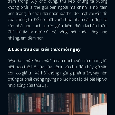
trầm trọng. Suy cho cùng, thứ kéo chúng ta xuống
không phải là thế giới bên ngoài mà chính là nội tâm
bên trong, là cách đối nhân xử thế, đối mặt với vấn đề
của chúng ta. Để có một vườn hoa nhân cách đẹp, ta
cần phải học cách tự rèn giũa, kiểm điểm lại bản thân.
Chỉ khi ấy, ta mới có thể sống một cuộc sống nhẹ
nhàng, êm đềm hơn.
3. Luôn trau dồi kiến thức mỗi ngày
“Học, học nữa, học mãi”
là câu nói truyền cảm hứng tới
biết bao thế hệ của của Lênin và cho đến bây giờ vẫn
còn có giá trị. Xã hội không ngừng phát triển, vậy nên
chúng ta phải không ngừng nỗ lực học tập để bắt kịp với
nhịp sống của thời đại.