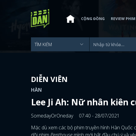
CỘNG ĐỒNG
REVIEW PHIM
DIỄN VIÊN
HÀN
Lee Ji Ah: Nữ nhân kiên 
SomedayOrOneday
07:40 - 28/07/2021
Mặc dù xem các bộ phim truyền hình Hàn Quốc 
dõi phim
Penthouse
mình mới bắt đầu chú ý và yêu