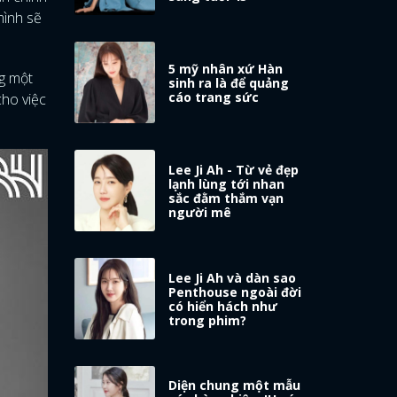
mình sẽ
5 mỹ nhân xứ Hàn
ng một
sinh ra là để quảng
cáo trang sức
cho việc
Lee Ji Ah - Từ vẻ đẹp
lạnh lùng tới nhan
sắc đằm thắm vạn
người mê
Lee Ji Ah và dàn sao
Penthouse ngoài đời
có hiển hách như
trong phim?
Diện chung một mẫu