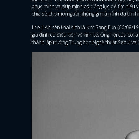
phục mình và giúp mình có động lực để tìm hiểu 
chia sẻ cho mọi người những gì mà mình đã tìm hi
Lee Ji Ah, tên khai sinh là Kim Sang Eun (06/08/1
gia đình có điều kiện về kinh tế. Ông nội của cô
thành lập trường Trung học Nghệ thuật Seoul và 