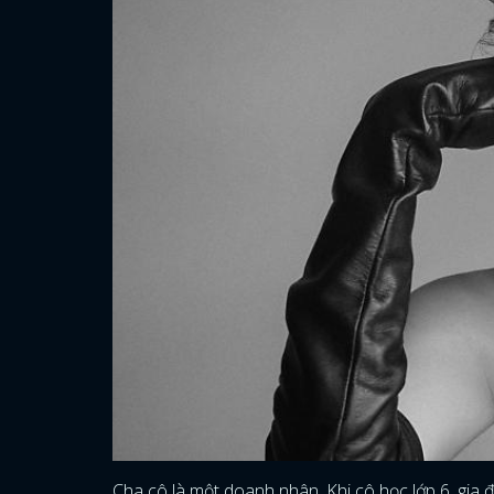
Cha cô là một doanh nhân. Khi cô học lớp 6, gia