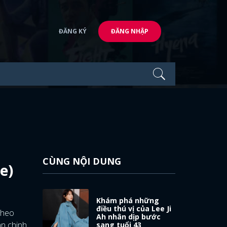
ĐĂNG KÝ
ĐĂNG NHẬP
CÙNG NỘI DUNG
e)
Khám phá những
điều thú vị của Lee Ji
theo
Ah nhân dịp bước
àn chinh
sang tuổi 43