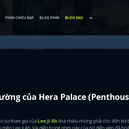
PHIM CHIẾU RẠP
BLOG PHIM
BLOG SAO
cường của Hera Palace (Penthous
có sự tham gia của
Lee Ji Ah
khá nhiều nhưng phải cho đến khi 
 mến Lee Ji Ah. Vai diễn trong phim này của nữ diễn viên đã ho