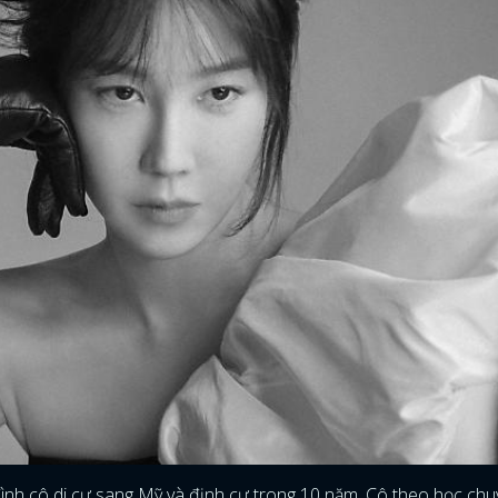
 đình cô di cư sang Mỹ và định cư trong 10 năm. Cô theo học ch