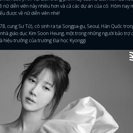
về nữ diễn viên này nhiều hơn và cả các dự án của cô. Hôm nay 
ểu được về nữ diễn viên nhé!
978, cung Sư Tử), cô sinh ra tại Songpa-gu, Seoul, Hàn Quốc tro
 là nhà giáo dục Kim Soon Heung, một trong những người bảo trợ 
là hiệu trưởng của trường Đại học Kyonggi.