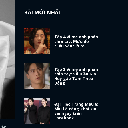
BÀI MỚI NHẤT
Tập 4 Vì mẹ anh phán
chia tay: Mưu đồ
"Cậu Sáu" lộ rõ
Tập 3 Vì mẹ anh phán
chia tay: Võ Điền Gia
Huy gặp Tam Triều
Dâng
Đại Tiệc Trăng Máu 8:
Miu Lê công khai xin
vai ngay trên
Facebook
uyên