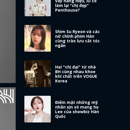
váy hàng hiệu, IU có
làm lại "chị đẹp"
Penthouse?
Shim Su Ryeon và các
nữ chính phim Hàn
cùng trào lưu cắt tóc
ngắn
Hai "chị đại" từ nhà
BH cùng nhau khoe
khí chất trên VOGUE
Korea
Điểm mặt những mỹ
nhân xịn sò mang họ
Lee của showbiz Hàn
Quốc