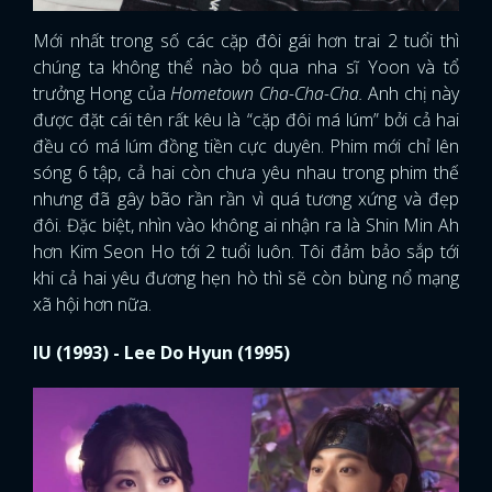
Mới nhất trong số các cặp đôi gái hơn trai 2 tuổi thì
chúng ta không thể nào bỏ qua nha sĩ Yoon và tổ
trưởng Hong của
Hometown Cha-Cha-Cha.
Anh chị này
được đặt cái tên rất kêu là “cặp đôi má lúm” bởi cả hai
đều có má lúm đồng tiền cực duyên. Phim mới chỉ lên
sóng 6 tập, cả hai còn chưa yêu nhau trong phim thế
nhưng đã gây bão rần rần vì quá tương xứng và đẹp
đôi. Đặc biệt, nhìn vào không ai nhận ra là Shin Min Ah
hơn Kim Seon Ho tới 2 tuổi luôn. Tôi đảm bảo sắp tới
khi cả hai yêu đương hẹn hò thì sẽ còn bùng nổ mạng
xã hội hơn nữa.
IU (1993) - Lee Do Hyun (1995)