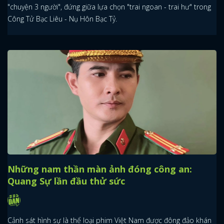
"chuyện 3 người", đứng giữa lựa chọn "trai ngoan - trai hư" trong
Công Tử Bạc Liêu - Nụ Hôn Bạc Tỷ.
Những nam thần màn ảnh đóng công an:
Quang Sự lần đầu thử sức
Cảnh sát hình sự là thể loại phim Việt Nam được đông đảo khán