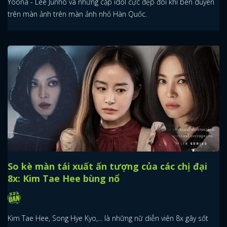
Yoona - Lee Junho và những cặp idol cực đẹp đôi khi bén duyên
trên màn ảnh trên màn ảnh nhỏ Hàn Quốc.
So kè màn tái xuất ấn tượng của các chị đại
8x: Kim Tae Hee bùng nổ
Kim Tae Hee, Song Hye Kyo,... là những nữ diễn viên 8x gây sốt