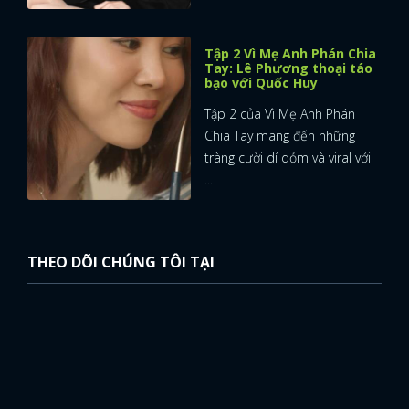
Tập 2 Vì Mẹ Anh Phán Chia
Tay: Lê Phương thoại táo
bạo với Quốc Huy
Tập 2 của Vì Mẹ Anh Phán
Chia Tay mang đến những
tràng cười dí dỏm và viral với
...
THEO DÕI CHÚNG TÔI TẠI