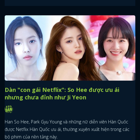
Dàn "con gái Netflix": So Hee được ưu ái
nhưng chưa đỉnh như Ji Yeon
Han So Hee, Park Gyu Young và những nữ diễn viên Hàn Quốc
được Netflix Hàn Quốc ưu ái, thường xuyên xuất hiện trong các
bộ phim của nền tảng này.