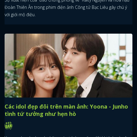
Đoàn Thiên Ân trong phim điện ảnh Công tử Bạc Liêu gây chú ý
với giới mộ điệu.
Các idol đẹp đôi trên màn ảnh: Yoona - Junho
tình tứ tưởng như hẹn hò