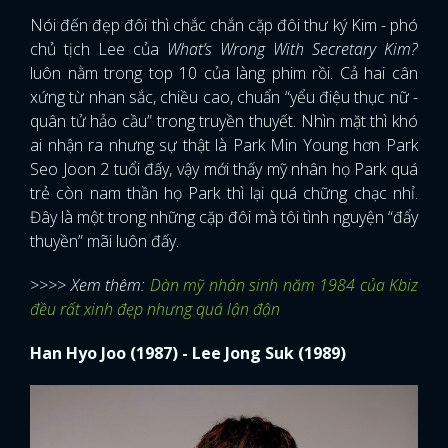
Nói đến đẹp đôi thì chắc chắn cặp đôi thư ký Kim - phó
chủ tịch Lee của
What’s Wrong With Secretary Kim?
luôn nằm trong top 10 của làng phim rồi. Cả hai cân
xứng từ nhan sắc, chiều cao, chuẩn “yểu điệu thục nữ -
quân tử hảo cầu” trong truyền thuyết. Nhìn mặt thì khó
ai nhận ra nhưng sự thật là Park Min Young hơn Park
Seo Joon 2 tuổi đấy, vậy mới thấy mỹ nhân họ Park quá
trẻ còn nam thần họ Park thì lại quá chững chạc nhỉ.
Đây là một trong những cặp đôi mà tôi tình nguyện “đẩy
thuyền” mãi luôn đấy.
>>>> Xem thêm:
Dàn mỹ nhân sinh năm 1984 của Kbiz
đều rất xinh đẹp nhưng quá lận đận
Han Hyo Joo (1987) - Lee Jong Suk (1989)