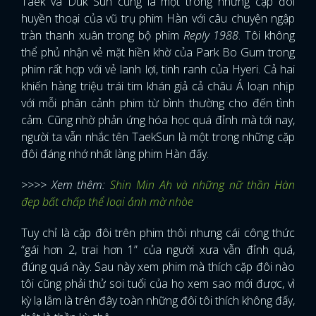
Taek và Duk Sun cũng là một trong những cặp đôi
huyền thoại của vũ trụ phim Hàn với câu chuyện ngập
tràn thanh xuân trong bộ phim
Reply 1988
. Tôi không
thể phủ nhận vẻ mặt hiền khờ của Park Bo Gum trong
phim rất hợp với vẻ lanh lợi, tinh ranh của Hyeri. Cả hai
khiến hàng triệu trái tim khán giả cả châu Á loạn nhịp
với mỗi phân cảnh phim từ bình thường cho đến tình
cảm. Cũng nhờ phản ứng hóa học quá đỉnh mà tới nay,
người ta vẫn nhắc tên TaekSun là một trong những cặp
đôi đáng nhớ nhất làng phim Hàn đấy.
>>>> Xem thêm:
Shin Min Ah và những nữ thần Hàn
đẹp bất chấp thể loại ảnh mờ nhòe
Tuy chỉ là cặp đôi trên phim thôi nhưng cái công thức
“gái hơn 2, trai hơn 1” của người xưa vẫn đỉnh quá,
đúng quá này. Sau này xem phim mà thích cặp đôi nào
tôi cũng phải thử soi tuổi của họ xem sao mới được, vì
kỳ lạ lắm là trên đây toàn những đôi tôi thích không đấy,