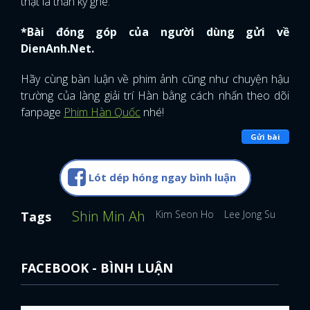
thật là thần kỳ ghê.
*Bài đóng góp của người dùng gửi về
DienAnh.Net.
Hãy cùng bàn luận về phim ảnh cũng như chuyện hậu
trường của làng giải trí Hàn bằng cách nhấn theo dõi
fanpage
Phim Hàn Quốc
nhé!
Gửi bài
Lót dép hóng ngay bình luận
Shin Min Ah
Kim Seon Ho
Lee Jong Suk
Han
Tags
FACEBOOK - BÌNH LUẬN