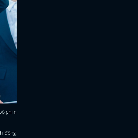
 bộ phim
nh động,