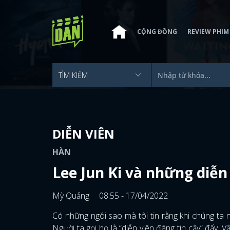
CỘNG ĐỒNG
REVIEW PHIM
DIỄN VIÊN
HÀN
Lee Jun Ki và những diễn
Mỳ Quảng
08:55 - 17/04/2022
Có những ngôi sao mà tôi tin rằng khi chúng ta
Người ta gọi họ là “diễn viên đáng tin cậy” đấy.