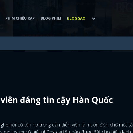
PHIM CHIẾU RẠP
BLOG PHIM
BLOG SAO
 viên đáng tin cậy Hàn Quốc
 nghe nói có tên họ trong dàn diễn viên là muốn đón chờ một t
 Vậy mọi người có biết những cái tên nào được đặt cho biệt danh