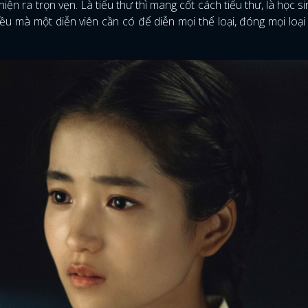
n ra trọn vẹn. Là tiểu thư thì mang cốt cách tiểu thư, là học sinh
iều mà một diễn viên cần có để diễn mọi thể loại, đóng mọi loại 