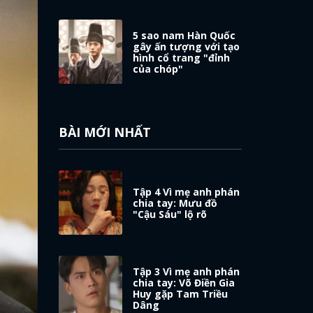
5 sao nam Hàn Quốc
gây ấn tượng với tạo
hình cổ trang "đỉnh
của chóp"
BÀI MỚI NHẤT
Tập 4 Vì mẹ anh phán
chia tay: Mưu đồ
"Cậu Sáu" lộ rõ
Tập 3 Vì mẹ anh phán
chia tay: Võ Điền Gia
Huy gặp Tam Triều
Dâng