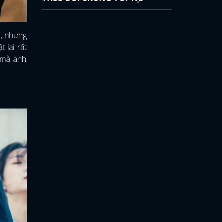
p, nhưng
 lại rất
h mà anh