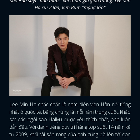
Sao Hàn suýt "bán muối" khi tham gia giao thông: Lee Min
Ho xui 2 lần, Kim Bum "mạng lớn"
Lee Min Ho chắc chắn là nam diễn viên Hàn nổi tiếng
nhất ở quốc tế, bằng chứng là mỗi năm trong cuộc khảo
sát các ngôi sao Hallyu được yêu thích nhất, anh luôn
dẫn đầu. Với danh tiếng duy trì hàng top suốt 14 năm kể
từ 2009, khối tài sản ròng của anh cũng đã lên tới con