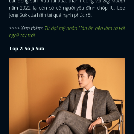
bất động sản. Vừa tái xuất thành công với
Big Mouth
năm 2022, lại còn có cô người yêu đỉnh chóp IU, Lee
Jong Suk của hiện tại quá hạnh phúc rồi.
>>>> Xem thêm:
Tứ đại mỹ nhân Hàn ăn nên làm ra với
nghề tay trái
Top 2: So Ji Sub