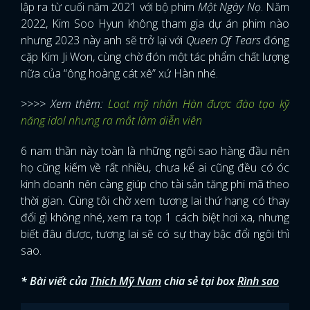
lập ra từ cuối năm 2021 với bộ phim
Một Ngày Nọ
. Năm
2022, Kim Soo Hyun không tham gia dự án phim nào
nhưng 2023 này anh sẽ trở lại với
Queen Of Tears
đóng
cặp Kim Ji Won, cùng chờ đón một tác phẩm chất lượng
nữa của “ông hoàng cát xê” xứ Hàn nhé.
>>>> Xem thêm:
Loạt mỹ nhân Hàn được đào tạo kỹ
năng idol nhưng ra mắt làm diễn viên
6 nam thần này toàn là những ngôi sao hàng đầu nên
họ cũng kiếm về rất nhiều, chưa kể ai cũng đều có óc
kinh doanh nên càng giúp cho tài sản tăng phi mã theo
thời gian. Cùng tôi chờ xem tương lai thứ hạng có thay
đổi gì không nhé, xem ra top 1 cách biệt hơi xa, nhưng
biết đâu được, tương lai sẽ có sự thay bậc đổi ngôi thì
sao.
* Bài viết của
Thích Mỹ Nam
chia sẻ tại box
Rình sao