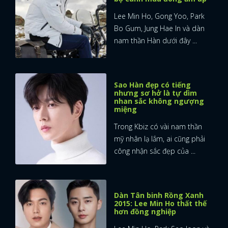
Lee Min Ho, Gong Yoo, Park
FACEBOOK
GOOGLE
Bo Gum, Jung Hae In và dàn
nam thần Hàn dưới đây ...
Sao Hàn đẹp có tiếng
nhưng sơ hở là tự dìm
nhan sắc không ngượng
miệng
Trong Kbiz có vài nam thần
mỹ nhân lạ lắm, ai cũng phải
công nhận sắc đẹp của ...
Dàn Tân binh Rồng Xanh
2015: Lee Min Ho thất thế
hơn đồng nghiệp