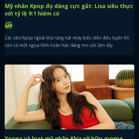
Mỹ nhân Kpop đọ dáng cực gắt: Lisa siêu thực
với tỷ lệ 9:1 hiếm có
Các idol Kpop ngoài khả năng hát nhảy biểu diễn điêu luyện thì
còn có một ngoại hình hoàn hảo đáng mơ ước lắm đấy.
Yoona và loạt mỹ nhân Kbiz sở hữu gương