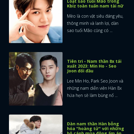
Loạt sao tuổi Mão trong
Kbiz toàn tuấn nam tài nữ
Mèo là con vật siêu đáng yêu,
thông minh và lanh lợi, dàn
sao tuổi Mão cũng có ...
Tiên tri - Nam thần 8x tái
xuất 2023: Min Ho - Seo
Joon đối đầu
Lee Min Ho, Park Seo Joon và
những nam diễn viên Hàn 8x
hứa hẹn sẽ làm bùng nổ ...
x
Dàn nam thần Hàn bỗng
ĐĂNG NHẬP
hóa "hoàng tử" với những
bộ cánh mùa đông ấm áp