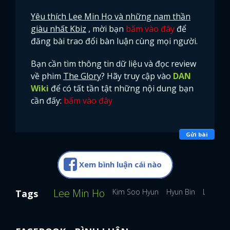
Yêu thích Lee Min Ho và những nam thần
giàu nhất Kbiz
, mời bạn
bấm vào đây
để
đăng bài trao đổi bàn luận cùng mọi người.
Bạn cần tìm thông tin dữ liệu và đọc review
về phim
The Glory
? Hãy truy cập vào
DAN
Wiki
để có tất tần tật những nội dung bạn
cần đấy:
bấm vào đây
Gửi bài
Xem bình luận cái nào
Lee Min Ho
Kim Soo Hyun
Hyun Bin
Lee Jon
Tags