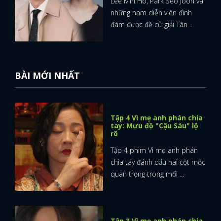
Lee Min Ho, Park Seo Joon và
những nam diễn viên đình
đám được đề cử giải Tân ...
BÀI MỚI NHẤT
Tập 4 Vì mẹ anh phán chia
tay: Mưu đồ "Cậu Sáu" lộ
rõ
Tập 4 phim Vì mẹ anh phán
chia tay đánh dấu hai cột mốc
quan trọng trong mối ...
Tập 3 Vì mẹ anh phán chia