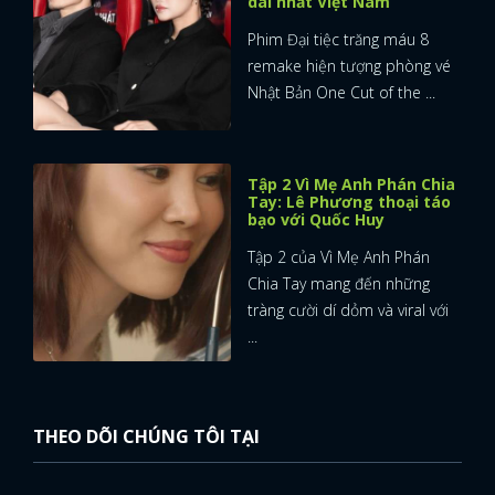
dài nhất Việt Nam
Phim Đại tiệc trăng máu 8
remake hiện tượng phòng vé
Nhật Bản One Cut of the ...
Tập 2 Vì Mẹ Anh Phán Chia
Tay: Lê Phương thoại táo
bạo với Quốc Huy
Tập 2 của Vì Mẹ Anh Phán
Chia Tay mang đến những
tràng cười dí dỏm và viral với
...
THEO DÕI CHÚNG TÔI TẠI