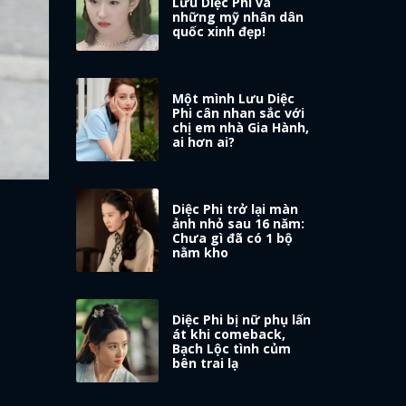
Lưu Diệc Phi và
những mỹ nhân dân
quốc xinh đẹp!
Một mình Lưu Diệc
Phi cân nhan sắc với
chị em nhà Gia Hành,
ai hơn ai?
Diệc Phi trở lại màn
ảnh nhỏ sau 16 năm:
Chưa gì đã có 1 bộ
nằm kho
Diệc Phi bị nữ phụ lấn
át khi comeback,
Bạch Lộc tình củm
bên trai lạ