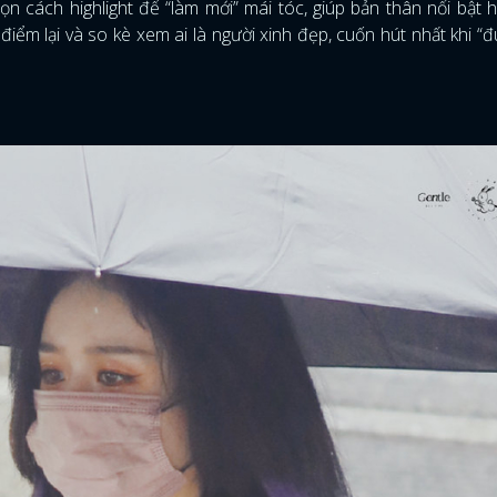
 cách highlight để “làm mới” mái tóc, giúp bản thân nổi bật 
m lại và so kè xem ai là người xinh đẹp, cuốn hút nhất khi “đ