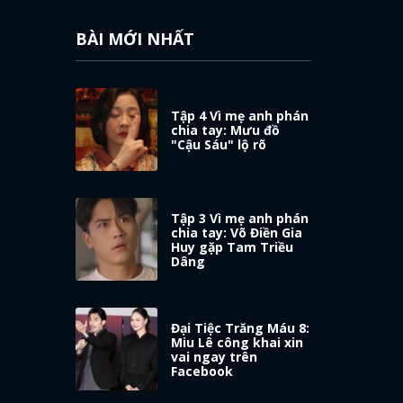
BÀI MỚI NHẤT
Tập 4 Vì mẹ anh phán
chia tay: Mưu đồ
"Cậu Sáu" lộ rõ
Tập 3 Vì mẹ anh phán
chia tay: Võ Điền Gia
Huy gặp Tam Triều
Dâng
Đại Tiệc Trăng Máu 8:
Miu Lê công khai xin
vai ngay trên
Facebook