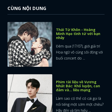
CÙNG NỘI DUNG
Thái Từ Khôn - Hoàng
Minh Hạo tình tứ với bạn
nhảy
Đêm qua (17/07), giới giải trí
Hoa ngữ vô cùng sôi động với
buổi concert do ...
Phim tài liệu về Vương
Nhất Bác: Khổ luyện, can
đảm và... liều mạng
Làm sao có thể có cái gọi là
nổi tiếng một sớm một chiều?
Hãy đến và tìm hiểu ...