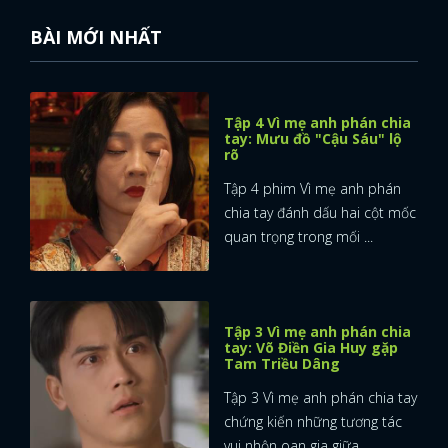
BÀI MỚI NHẤT
Tập 4 Vì mẹ anh phán chia
tay: Mưu đồ "Cậu Sáu" lộ
rõ
Tập 4 phim Vì mẹ anh phán
chia tay đánh dấu hai cột mốc
quan trọng trong mối ...
Tập 3 Vì mẹ anh phán chia
tay: Võ Điền Gia Huy gặp
Tam Triều Dâng
Tập 3 Vì mẹ anh phán chia tay
chứng kiến những tương tác
vui nhộn oan gia giữa ...