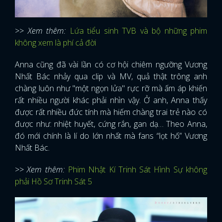
>> Xem thêm:
Lứa tiểu sinh TVB và bộ những phim
không xem là phí cả đời
Anna cũng đã vài lần có cơ hội chiêm ngưỡng Vương
Nhất Bác nhảy qua clip và MV, quả thật trông anh
chàng luôn như "một ngọn lửa" rực rỡ mà ấm áp khiến
rất nhiều người khác phải nhìn vậy. Ở anh, Anna thấy
được rất nhiều đức tính mà hiếm chàng trai trẻ nào có
được như: nhiệt huyết, cứng rắn, gan dạ… Theo Anna,
đó mới chính là lí do lớn nhất mà fans “lọt hố” Vương
Nhất Bác.
>> Xem thêm:
Phim Nhật Kí Trinh Sát Hình Sự không
phải Hồ Sơ Trinh Sát 5