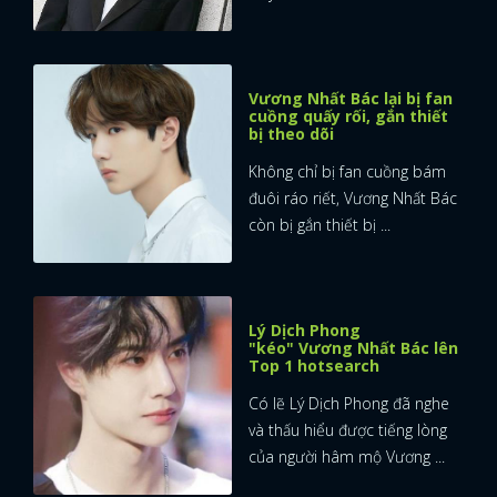
Vương Nhất Bác lại bị fan
cuồng quấy rối, gắn thiết
bị theo dõi
Không chỉ bị fan cuồng bám
đuôi ráo riết, Vương Nhất Bác
còn bị gắn thiết bị ...
Lý Dịch Phong
"kéo" Vương Nhất Bác lên
Top 1 hotsearch
Có lẽ Lý Dịch Phong đã nghe
và thấu hiểu được tiếng lòng
của người hâm mộ Vương ...