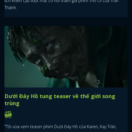
lịch khiến cậu vuột mất cơ hội tham gia phim Thỏ Ơi của Trấn
Thành.
Dưới Đáy Hồ tung teaser về thế giới song
trùng
"Tôi vừa xem teaser phim Dưới Đáy Hồ của Karen, Kay Trần,