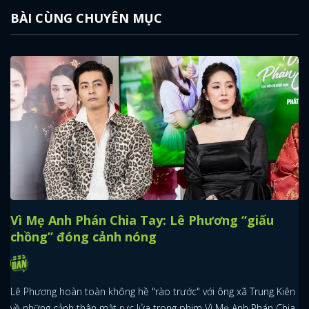
BÀI CÙNG CHUYÊN MỤC
Vì Mẹ Anh Phán Chia Tay: Lê Phương “giấu
chồng” đóng cảnh nóng
Lê Phương hoàn toàn không hề "rào trước" với ông xã Trung Kiên
về những cảnh thân mật rực lửa trong phim Vì Mẹ Anh Phán Chia