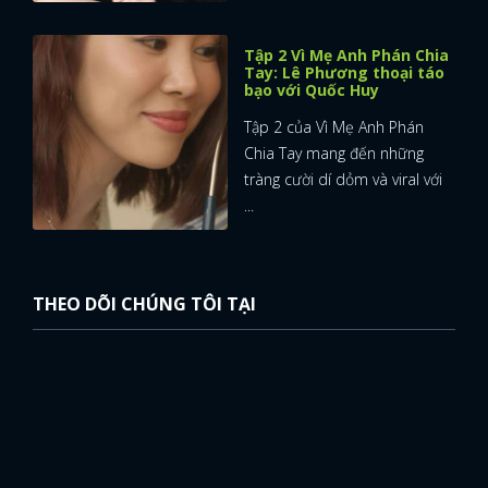
Tập 2 Vì Mẹ Anh Phán Chia
Tay: Lê Phương thoại táo
bạo với Quốc Huy
Tập 2 của Vì Mẹ Anh Phán
Chia Tay mang đến những
tràng cười dí dỏm và viral với
...
THEO DÕI CHÚNG TÔI TẠI