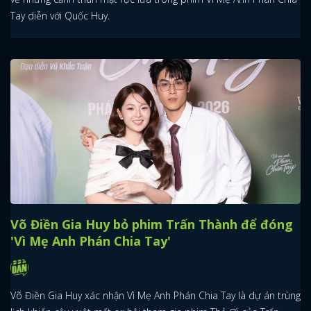
Tay diễn với Quốc Huy.
Võ Điền Gia Huy bỏ phim Trấn Thành để đóng
'Vì Mẹ Anh Phán Chia Tay'
Võ Điền Gia Huy xác nhận Vì Mẹ Anh Phán Chia Tay là dự án trùng