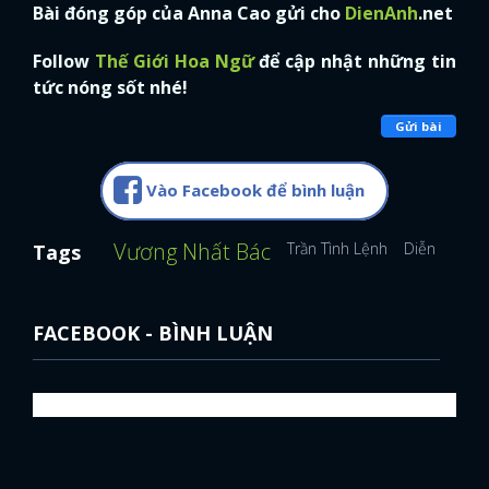
Bài đóng góp của Anna Cao gửi cho
DienAnh
.net
Follow
Thế Giới Hoa Ngữ
để cập nhật những tin
tức nóng sốt nhé!
Gửi bài
Vào Facebook để bình luận
Vương Nhất Bác
Trần Tình Lệnh
Diễn viên H
Tags
FACEBOOK - BÌNH LUẬN