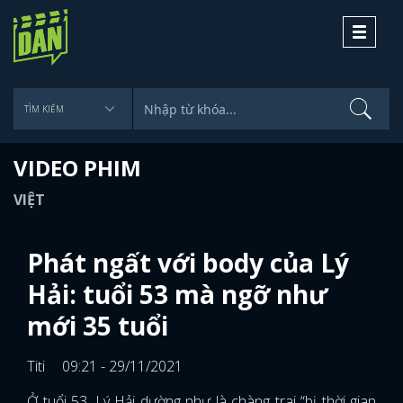
Toggle
navigati
VIDEO PHIM
VIỆT
Phát ngất với body của Lý
Hải: tuổi 53 mà ngỡ như
mới 35 tuổi
Titi
09:21 - 29/11/2021
Ở tuổi 53, Lý Hải dường như là chàng trai “bị thời gian