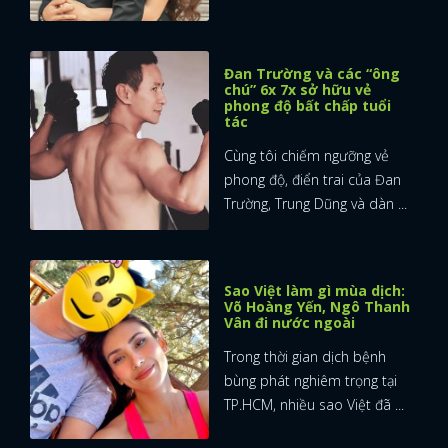
Đan Trường và các “ông
chú” 6x 7x sở hữu vẻ
phong độ bất chấp tuổi
tác
Cùng tôi chiếm ngưỡng vẻ
phong độ, điển trai của Đan
Trường, Trung Dũng và dàn ...
Sao Việt làm gì mùa dịch:
Võ Hoàng Yến, Ngô Thanh
Vân đi nước ngoài
Trong thời gian dịch bệnh
bùng phát nghiêm trọng tại
TP.HCM, nhiều sao Việt đã ...