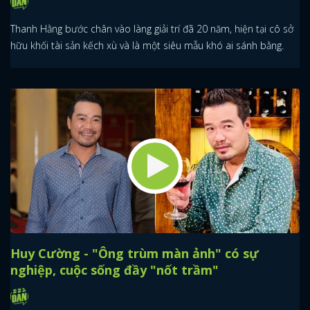
Thanh Hằng bước chân vào làng giải trí đã 20 năm, hiện tại cô sở
hữu khối tài sản kếch xù và là một siêu mẫu khó ai sánh bằng.
Huy Cường - "Ông trùm màn ảnh" có sự
nghiệp, cuộc sống đầy "nốt trầm"